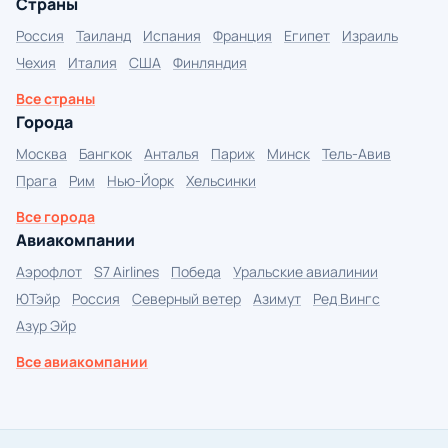
Страны
Россия
Таиланд
Испания
Франция
Египет
Израиль
Чехия
Италия
США
Финляндия
Все страны
Города
Москва
Бангкок
Анталья
Париж
Минск
Тель-Авив
Прага
Рим
Нью-Йорк
Хельсинки
Все города
Авиакомпании
Аэрофлот
S7 Airlines
Победа
Уральские авиалинии
ЮТэйр
Россия
Северный ветер
Азимут
Ред Вингс
Азур Эйр
Все авиакомпании