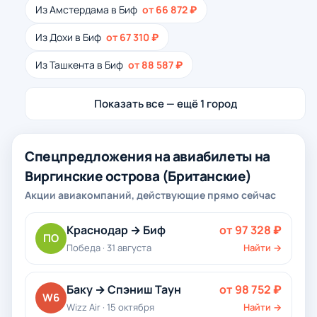
Из Амстердама в Биф
от 66 872 ₽
Из Дохи в Биф
от 67 310 ₽
Из Ташкента в Биф
от 88 587 ₽
Показать все — ещё 1 город
Спецпредложения на авиабилеты на
Виргинские острова (Британские)
Акции авиакомпаний, действующие прямо сейчас
Краснодар → Биф
от 97 328 ₽
ПО
Победа · 31 августа
Найти →
Баку → Спэниш Таун
от 98 752 ₽
W6
Wizz Air · 15 октября
Найти →