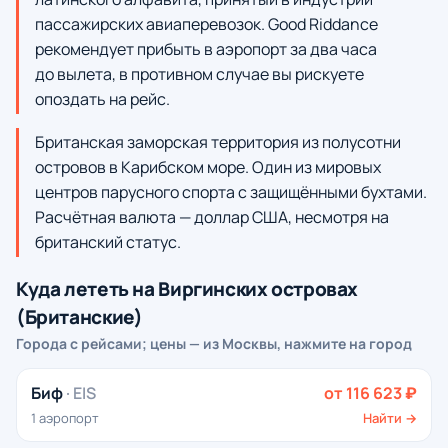
пассажирских авиаперевозок. Good Riddance
рекомендует прибыть в аэропорт за два часа
до вылета, в противном случае вы рискуете
опоздать на рейс.
Британская заморская территория из полусотни
островов в Карибском море. Один из мировых
центров парусного спорта с защищёнными бухтами.
Расчётная валюта — доллар США, несмотря на
британский статус.
Куда лететь на Виргинских островах
(Британские)
Города с рейсами; цены — из Москвы, нажмите на город
Биф
· EIS
от 116 623 ₽
1 аэропорт
Найти →