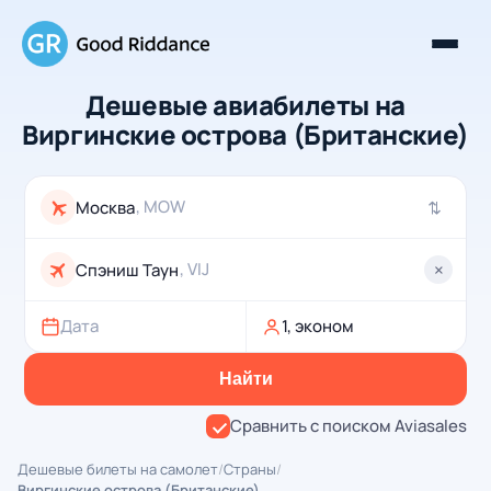
Дешевые авиабилеты на
Виргинские острова (Британские)
, MOW
⇄
, VIJ
×
Дата
1, эконом
Найти
Сравнить с поиском Aviasales
Дешевые билеты на самолет
/
Страны
/
Виргинские острова (Британские)