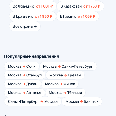
Во Францию
от 1 081 ₽
В Казахстан
от 1 758 ₽
В Бразилию
от 1 950 ₽
В Грецию
от 1 059 ₽
Все страны →
Популярные направления
Москва
→
Сочи
Москва
→
Санкт-Петербург
Москва
→
Стамбул
Москва
→
Ереван
Москва
→
Дубай
Москва
→
Минск
Москва
→
Анталья
Москва
→
Тбилиси
Санкт-Петербург
→
Москва
Москва
→
Бангкок