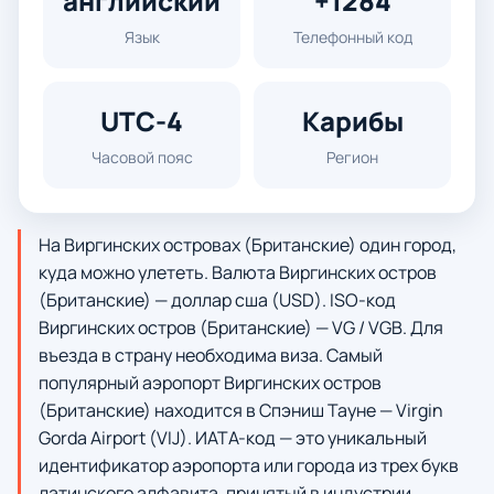
английский
+1284
Язык
Телефонный код
UTC-4
Карибы
Часовой пояс
Регион
На Виргинских островах (Британские) один город,
куда можно улететь. Валюта Виргинских остров
(Британские) — доллар сша (USD). ISO-код
Виргинских остров (Британские) — VG / VGB. Для
въезда в страну необходима виза. Самый
популярный аэропорт Виргинских остров
(Британские) находится в Спэниш Тауне — Virgin
Gorda Airport (VIJ). ИАТА-код — это уникальный
идентификатор аэропорта или города из трех букв
латинского алфавита, принятый в индустрии