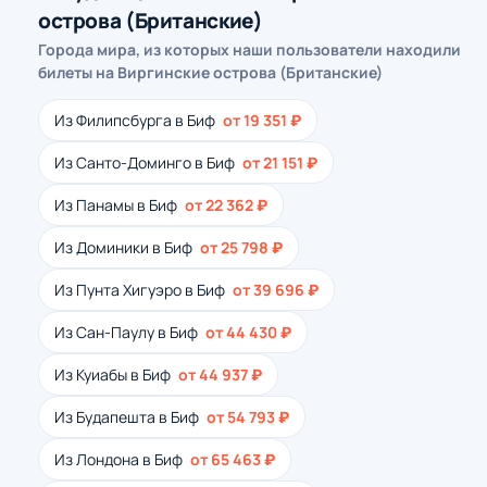
острова (Британские)
Города мира, из которых наши пользователи находили
билеты на Виргинские острова (Британские)
Из Филипсбурга в Биф
от 19 351 ₽
Из Санто-Доминго в Биф
от 21 151 ₽
Из Панамы в Биф
от 22 362 ₽
Из Доминики в Биф
от 25 798 ₽
Из Пунта Хигуэро в Биф
от 39 696 ₽
Из Сан-Паулу в Биф
от 44 430 ₽
Из Куиабы в Биф
от 44 937 ₽
Из Будапешта в Биф
от 54 793 ₽
Из Лондона в Биф
от 65 463 ₽