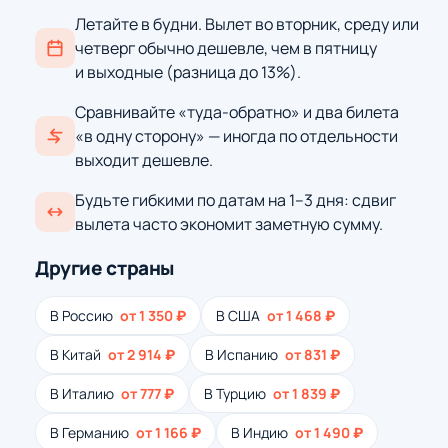
Летайте в будни. Вылет во вторник, среду или
четверг обычно дешевле, чем в пятницу
и выходные (разница до 13%).
Сравнивайте «туда-обратно» и два билета
«в одну сторону» — иногда по отдельности
выходит дешевле.
Будьте гибкими по датам на 1–3 дня: сдвиг
вылета часто экономит заметную сумму.
Другие страны
В Россию
от 1 350 ₽
В США
от 1 468 ₽
В Китай
от 2 914 ₽
В Испанию
от 831 ₽
В Италию
от 777 ₽
В Турцию
от 1 839 ₽
В Германию
от 1 166 ₽
В Индию
от 1 490 ₽