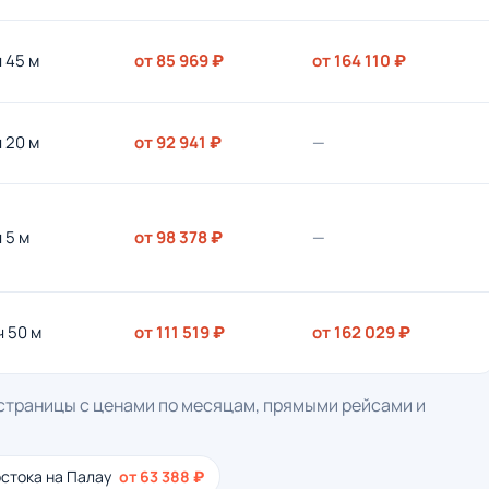
ч 45 м
от 85 969 ₽
от 164 110 ₽
ч 20 м
от 92 941 ₽
—
ч 5 м
от 98 378 ₽
—
ч 50 м
от 111 519 ₽
от 162 029 ₽
 страницы с ценами по месяцам, прямыми рейсами и
стока на Палау
от 63 388 ₽