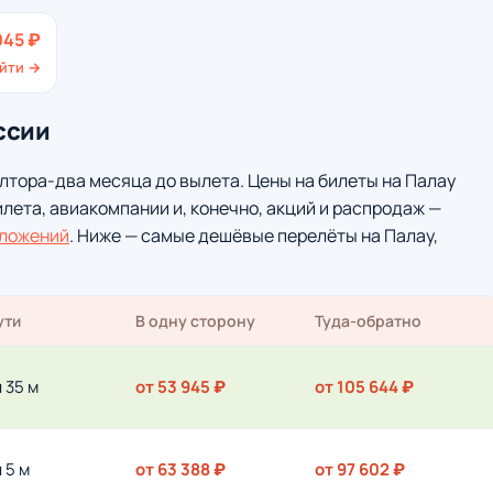
945 ₽
йти →
ссии
лтора-два месяца до вылета. Цены на билеты на Палау
илета, авиакомпании и, конечно, акций и распродаж —
ложений
. Ниже — самые дешёвые перелёты на Палау,
ути
В одну сторону
Туда-обратно
ч 35 м
от 53 945 ₽
от 105 644 ₽
ч 5 м
от 63 388 ₽
от 97 602 ₽