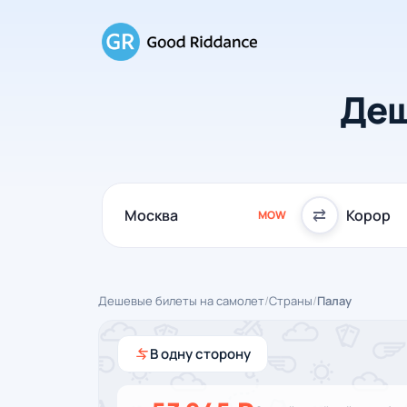
Деш
⇄
MOW
Дешевые билеты на самолет
/
Страны
/
Палау
В одну сторону