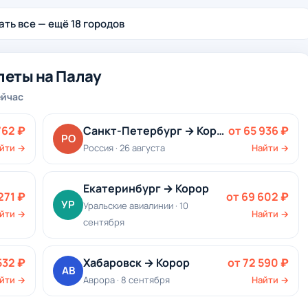
ть все — ещё 18 городов
еты на Палау
ейчас
762 ₽
Санкт-Петербург → Корор
от 65 936 ₽
РО
йти →
Россия · 26 августа
Найти →
Екатеринбург → Корор
271 ₽
от 69 602 ₽
УР
Уральские авиалинии · 10
йти →
Найти →
сентября
532 ₽
Хабаровск → Корор
от 72 590 ₽
АВ
йти →
Аврора · 8 сентября
Найти →