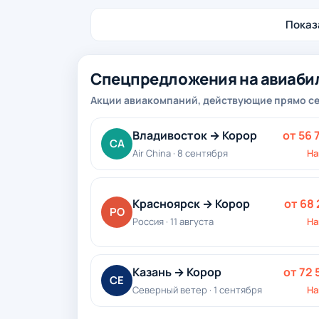
Показа
Спецпредложения на авиабил
Акции авиакомпаний, действующие прямо с
Владивосток → Корор
от 56 
CA
Air China · 8 сентября
На
Красноярск → Корор
от 68 
РО
Россия · 11 августа
На
Казань → Корор
от 72 
СЕ
Северный ветер · 1 сентября
На