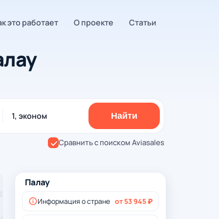
ак это работает
О проекте
Статьи
алау
1, эконом
Найти
Сравнить с поиском Aviasales
Палау
Информация о стране
от 53 945 ₽