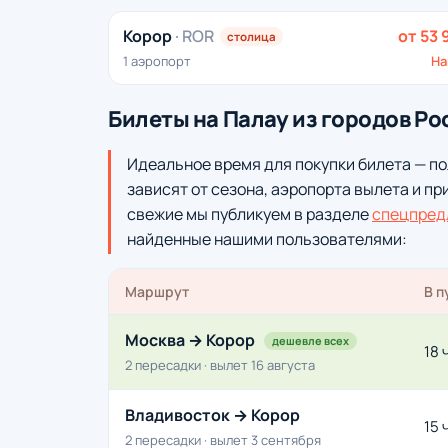
Корор
· ROR
от 53 
столица
1 аэропорт
На
Билеты на Палау из городов Ро
Идеальное время для покупки билета — по
зависят от сезона, аэропорта вылета и пр
свежие мы публикуем в разделе
спецпред
найденные нашими пользователями:
Маршрут
В п
Москва → Корор
дешевле всех
18 
2 пересадки · вылет 16 августа
Владивосток → Корор
15 
2 пересадки · вылет 3 сентября