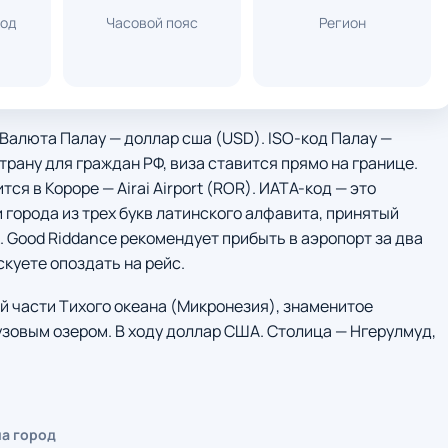
код
Часовой пояс
Регион
 Валюта Палау — доллар сша (USD). ISO-код Палау —
трану для граждан РФ, виза ставится прямо на границе.
я в Короре — Airai Airport (ROR). ИАТА-код — это
города из трех букв латинского алфавита, принятый
 Good Riddance рекомендует прибыть в аэропорт за два
скуете опоздать на рейс.
й части Тихого океана (Микронезия), знаменитое
зовым озером. В ходу доллар США. Столица — Нгерулмуд,
на город