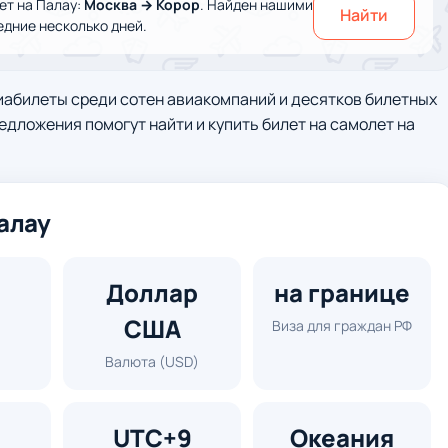
т на Палау:
Москва → Корор
. Найден нашими
Найти
едние несколько дней.
иабилеты среди сотен авиакомпаний и десятков билетных
едложения помогут найти и купить билет на самолет на
алау
Доллар
на границе
США
Виза для граждан РФ
Валюта (USD)
UTC+9
Океания