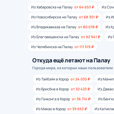
Из Хабаровска на Палау
от 64 653 ₽
Из Соч
Из Новосибирска на Палау
от 68 301 ₽
Из И
Из Владикавказа на Палау
от 80 078 ₽
Из К
Из Благовещенска на Палау
от 92 941 ₽
Из 
Из Челябинска на Палау
от 111 519 ₽
Откуда ещё летают на Палау
Города мира, из которых наши пользователи
Из Тайбэйя в Корор
от 24 033 ₽
Из Манил
Из Брисбна в Корор
от 32 423 ₽
Из Давао
Из Гонконга в Корор
от 36 714 ₽
Из Бангк
Из Макао в Корор
от 39 653 ₽
Из Катикла