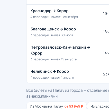
Краснодар → Корор
19 
4 пересадки · вылет 1 сентября
Благовещенск → Корор
18 
3 пересадки · вылет 30 июля
Петропавловск-Камчатский →
Корор
14 
3 пересадки · вылет 15 августа
Челябинск → Корор
23 
4 пересадки · вылет 1 апреля
Все билеты на Палау из города — отдельные
авиакомпаниями:
Из Москвы на Палау
от 53 945 ₽
Из Владиво