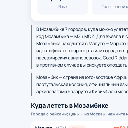
Язык
Телефонный 
В Мозамбике 7 городов, куда можно улете
код Мозамбика — MZ / MOZ. Для въезда в 
Мозамбика находится в Мапуто — Maputo In
идентификатор аэропорта или города из т
пассажирских авиаперевозок. Good Riddan
в противном случае вы рискуете опоздать 
Мозамбик — страна на юго-востоке Африк
португальская колония, официальный язы
архипелагами Базаруто и Киримбас и мор
Куда лететь в Мозамбике
Города с рейсами; цены — из Москвы, нажмите 