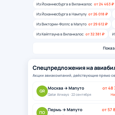
Из Йоханнесбурга в Виланкалос
от 24 463 ₽
Из Йоханнесбурга в Нампулу
от 26 018 ₽
Из Виктории-Фоллс в Мапуто
от 29 612 ₽
Из Кейптауна в Виланкалос
от 32 381 ₽
И
Показа
Спецпредложения на авиаби
Акции авиакомпаний, действующие прямо с
Москва → Мапуто
от 48 
QR
Qatar Airways · 22 сентября
На
Пермь → Мапуто
от 57 
ПО