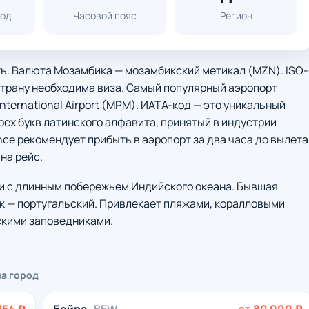
код
Часовой пояс
Регион
ть. Валюта Мозамбика — мозамбикский метикал (MZN). ISO-
страну необходима виза. Самый популярный аэропорт
ternational Airport (MPM). ИАТА-код — это уникальный
рех букв латинского алфавита, принятый в индустрии
ce рекомендует прибыть в аэропорт за два часа до вылета
на рейс.
и с длинным побережьем Индийского океана. Бывшая
к — португальский. Привлекает пляжами, коралловыми
скими заповедниками.
на город