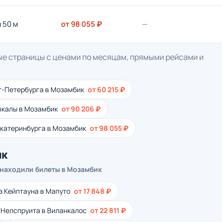
ч 50 м
от 98 055 ₽
—
ые страницы с ценами по месяцам, прямыми рейсами и
т-Петербурга в Мозамбик
от 60 215 ₽
чкалы в Мозамбик
от 90 206 ₽
Екатеринбурга в Мозамбик
от 98 055 ₽
ик
 находили билеты в Мозамбик
з Кейптауна в Мапуто
от 17 848 ₽
 Нелспруита в Виланкалос
от 22 811 ₽