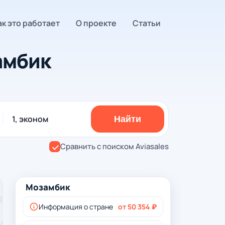
ак это работает
О проекте
Статьи
амбик
1, эконом
Найти
Сравнить с поиском Aviasales
Мозамбик
Информация о стране
от 50 354 ₽