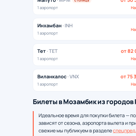
Мапуто
· MPM
от 50 
столица
1 аэропорт
На
Инхамбан
· INH
На
1 аэропорт
Тет
· TET
от 82 
1 аэропорт
На
Виланкалос
· VNX
от 75 
1 аэропорт
На
Билеты в Мозамбик из городов
Идеальное время для покупки билета — по
зависят от сезона, аэропорта вылета и пр
свежие мы публикуем в разделе
спецпред