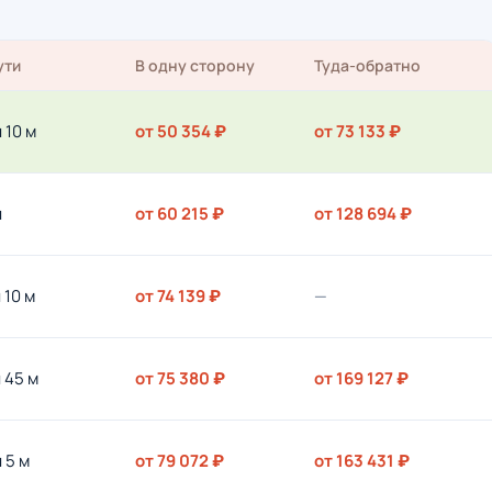
ути
В одну сторону
Туда-обратно
ч 10 м
от 50 354 ₽
от 73 133 ₽
ч
от 60 215 ₽
от 128 694 ₽
ч 10 м
от 74 139 ₽
—
ч 45 м
от 75 380 ₽
от 169 127 ₽
ч 5 м
от 79 072 ₽
от 163 431 ₽