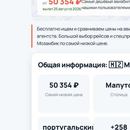
50 354 ₽
Самый дешёвый авиабил
от
нашими пользователями 
вылет 25 августа 2026
Бесплатно ищем и сравниваем цены на ав
агентств. Большой выбор рейсов и спецпр
Мозамбик по самой низкой цене.
Общая информация: 🇲🇿 
50 354 ₽
Мапут
Самая низкая цена
Столица
португальский
+258