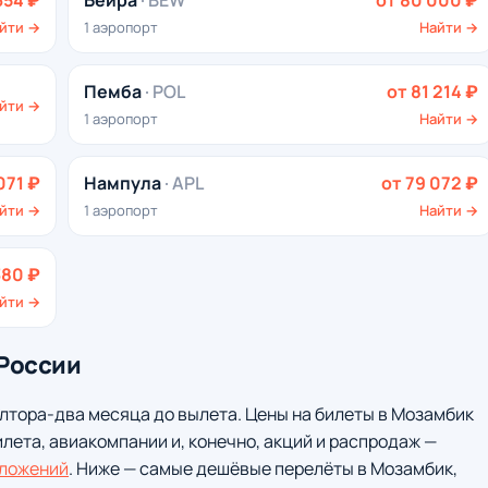
354 ₽
Бейра
· BEW
от 80 000 ₽
йти →
1 аэропорт
Найти →
Пемба
· POL
от 81 214 ₽
йти →
1 аэропорт
Найти →
071 ₽
Нампула
· APL
от 79 072 ₽
йти →
1 аэропорт
Найти →
380 ₽
йти →
 России
лтора-два месяца до вылета. Цены на билеты в Мозамбик
илета, авиакомпании и, конечно, акций и распродаж —
ложений
. Ниже — самые дешёвые перелёты в Мозамбик,