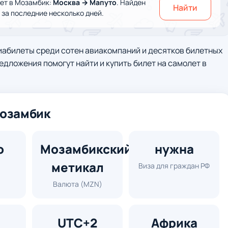
ет в Мозамбик:
Москва → Мапуто
. Найден
Найти
за последние несколько дней.
иабилеты среди сотен авиакомпаний и десятков билетных
едложения помогут найти и купить билет на самолет в
Мозамбик
о
Мозамбикский
нужна
метикал
Виза для граждан РФ
Валюта (MZN)
UTC+2
Африка