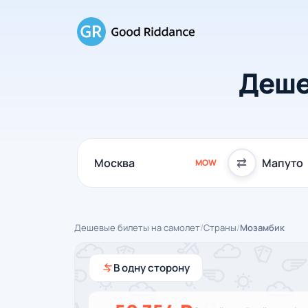
Деше
⇄
MOW
Дешевые билеты на самолет
/
Страны
/
Мозамбик
В одну сторону