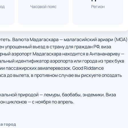
код
Часовой пояс
Регион
ететь. Валюта Мадагаскара — малагасийский ариари (MGA)
н упрощенный въезд в страну для граждан РФ, виза
ярный аэропорт Мадагаскара находится в Антананариву —
альный идентификатор аэропорта или города из трех букв
рии пассажирских авиаперевозок. Good Riddance
аса до вылета, в противном случае вы рискуете опоздать
кальной природой — лемуры, баобабы, эндемики. Виза
он циклонов — с ноября по апрель.
на город