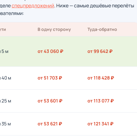
зделе
спецпредложений
. Ниже — самые дешёвые перелёты
ователями:
ути
В одну сторону
Туда-обратно
ч 5 м
от 43 060 ₽
от 99 642 ₽
ч 40 м
от 51 703 ₽
от 118 428 ₽
ч 25 м
от 53 601 ₽
от 113 077 ₽
ч 35 м
от 53 621 ₽
от 121 341 ₽