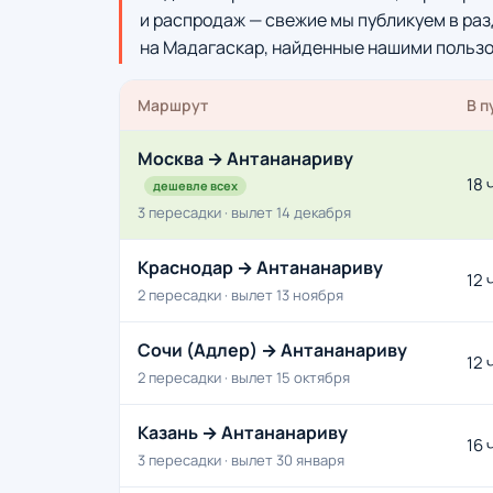
и распродаж — свежие мы публикуем в ра
на Мадагаскар, найденные нашими польз
Маршрут
В п
Москва → Антананариву
18 
дешевле всех
3 пересадки · вылет 14 декабря
Краснодар → Антананариву
12 
2 пересадки · вылет 13 ноября
Сочи (Адлер) → Антананариву
12 
2 пересадки · вылет 15 октября
Казань → Антананариву
16 
3 пересадки · вылет 30 января