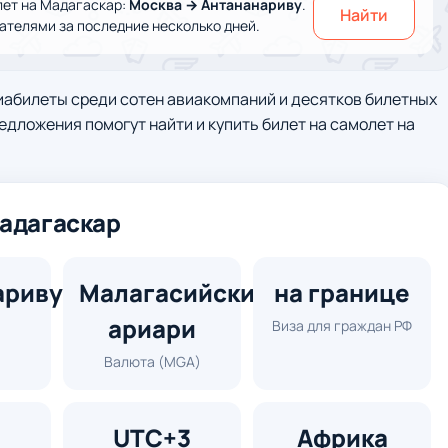
ет на Мадагаскар:
Москва → Антананариву
.
Найти
телями за последние несколько дней.
иабилеты среди сотен авиакомпаний и десятков билетных
едложения помогут найти и купить билет на самолет на
Мадагаскар
ариву
Малагасийский
на границе
ариари
Виза для граждан РФ
Валюта (MGA)
UTC+3
Африка