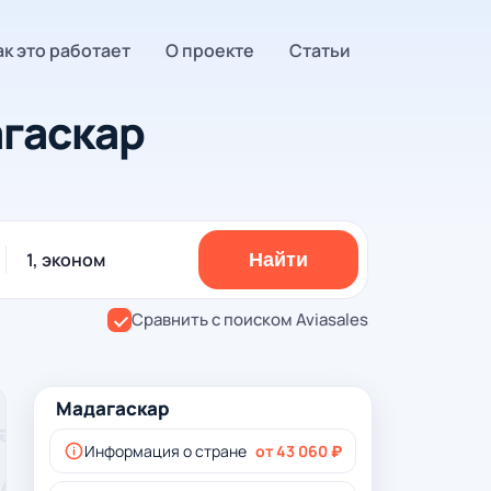
ак это работает
О проекте
Статьи
гаскар
1, эконом
Найти
Сравнить с поиском Aviasales
Мадагаскар
Информация о стране
от 43 060 ₽