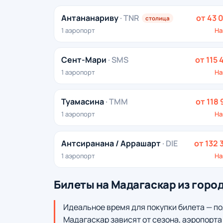
Антананариву
· TNR
от 43 
столица
1 аэропорт
На
Сент-Мари
· SMS
от 115 
1 аэропорт
На
Туамасина
· TMM
от 118 
1 аэропорт
На
Антсиранана / Аррашарт
· DIE
от 132 
1 аэропорт
На
Билеты на Мадагаскар из горо
Идеальное время для покупки билета — по
Мадагаскар зависят от сезона, аэропорта 