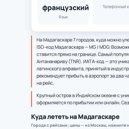
французский
Телефонный 
Язык
На Мадагаскаре 7 городов, куда можно ул
ISO-код Мадагаскара — MG / MDG. Возможе
ставится прямо на границе. Самый попул
Антананариву (TNR). ИАТА-код — это уник
латинского алфавита, принятый в индуст
рекомендует прибыть в аэропорт за два ч
на рейс.
Крупный остров в Индийском океане с уни
оформляется по прибытии или онлайн. Сез
Куда лететь на Мадагаскаре
Города с рейсами; цены — из Москвы, нажмите 