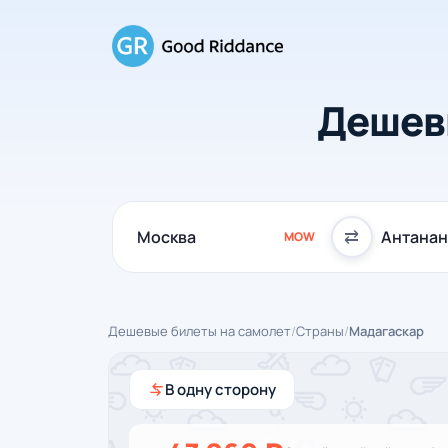
Дешев
⇄
MOW
Дешевые билеты на самолет
/
Страны
/
Мадагаскар
В одну сторону