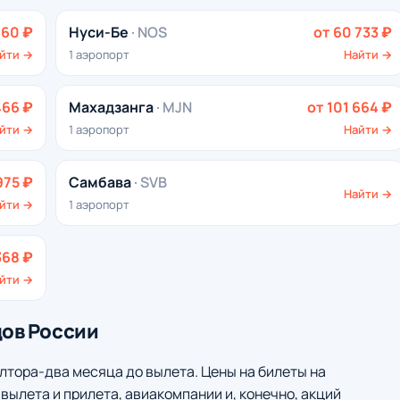
060 ₽
Нуси-Бе
· NOS
от 60 733 ₽
йти →
1 аэропорт
Найти →
466 ₽
Махадзанга
· MJN
от 101 664 ₽
йти →
1 аэропорт
Найти →
975 ₽
Самбава
· SVB
Найти →
йти →
1 аэропорт
368 ₽
йти →
дов России
лтора-два месяца до вылета. Цены на билеты на
вылета и прилета, авиакомпании и, конечно, акций