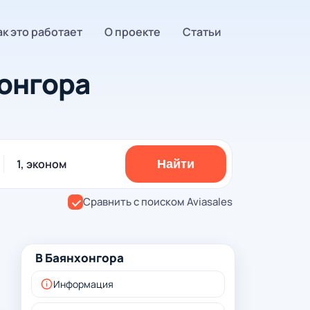
ак это работает
О проекте
Статьи
онгора
1, эконом
Найти
Сравнить с поиском Aviasales
В Баянхонгора
Информация