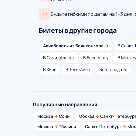
Будьте гибкими по датам на 1–3 дня:
Билеты в другие города
Авиабилеты из Баянхонгора →
В Санкт-
В Сочи (Адлер)
В Барселону
В Москв
В Киев
В Тель-Авив
Все города →
Популярные направления
Москва
→
Сочи
Москва
→
Санкт-Петербур
Москва
→
Тбилиси
Санкт-Петербург
→
Мос