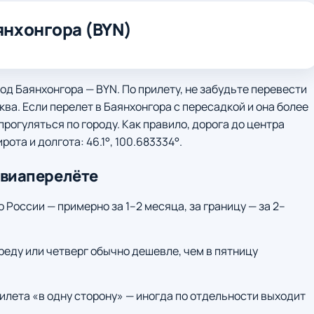
янхонгора (BYN)
од Баянхонгора — BYN. По прилету, не забудьте перевести
ква. Если перелет в Баянхонгора с пересадкой и она более
прогуляться по городу. Как правило, дорога до центра
рота и долгота: 46.1°, 100.683334°.
авиаперелёте
о России — примерно за 1–2 месяца, за границу — за 2–
среду или четверг обычно дешевле, чем в пятницу
илета «в одну сторону» — иногда по отдельности выходит