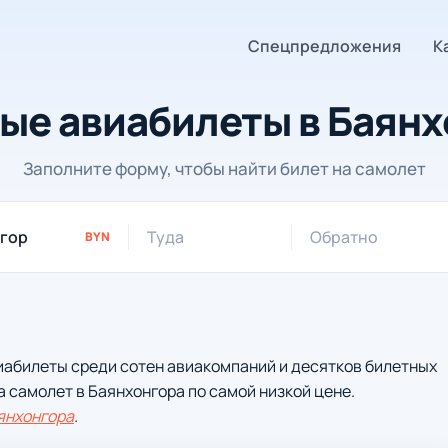
Спецпредложения
К
ые авиабилеты в Баянх
Заполните форму, чтобы найти билет на самолет
Туда
Обратно
BYN
иабилеты среди сотен авиакомпаний и десятков билетных
а самолет в Баянхонгора по самой низкой цене.
янхонгора
.