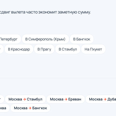
 сдвиг вылета часто экономит заметную сумму.
Петербург
В Симферополь (Крым)
В Бангкок
у
В Краснодар
В Прагу
В Стамбул
На Пхукет
г
Москва
→
Стамбул
Москва
→
Ереван
Москва
→
Дуба
ква
Москва
→
Бангкок