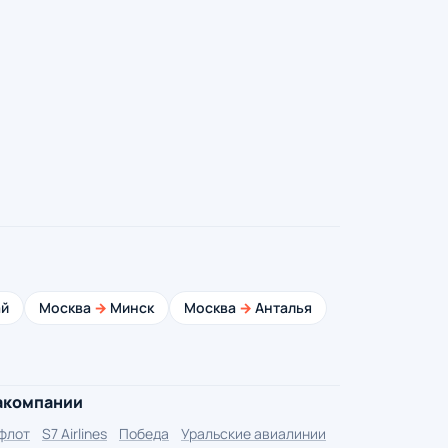
й
Москва
→
Минск
Москва
→
Анталья
акомпании
флот
S7 Airlines
Победа
Уральские авиалинии