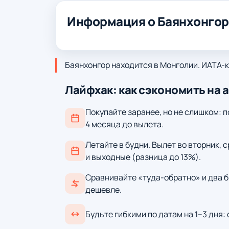
Информация о Баянхонго
Баянхонгор находится в Монголии. ИАТА-ко
Лайфхак: как сэкономить на 
Покупайте заранее, но не слишком: п
4 месяца до вылета.
Летайте в будни. Вылет во вторник, 
и выходные (разница до 13%).
Сравнивайте «туда-обратно» и два б
дешевле.
Будьте гибкими по датам на 1–3 дня: