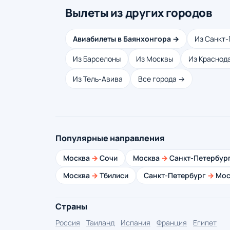
Вылеты из других городов
Авиабилеты в Баянхонгора →
Из Санкт-
Из Барселоны
Из Москвы
Из Краснод
Из Тель-Авива
Все города →
Популярные направления
Москва
→
Сочи
Москва
→
Санкт-Петербур
Москва
→
Тбилиси
Санкт-Петербург
→
Мос
Страны
Россия
Таиланд
Испания
Франция
Египет