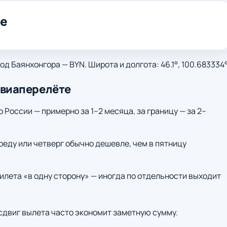
ре
д Баянхонгора — BYN. Широта и долгота: 46.1°, 100.683334°
авиаперелёте
о России — примерно за 1–2 месяца, за границу — за 2–
среду или четверг обычно дешевле, чем в пятницу
илета «в одну сторону» — иногда по отдельности выходит
 сдвиг вылета часто экономит заметную сумму.