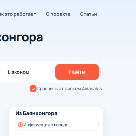
ак это работает
О проекте
Статьи
хонгора
1, эконом
Найти
Сравнить с поиском Aviasales
Из Баянхонгора
Информация о городе