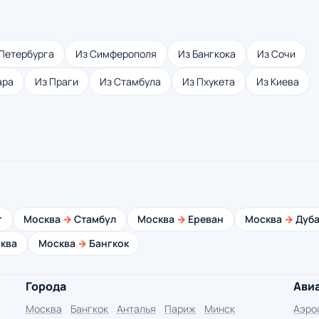
Петербурга
Из Симферополя
Из Бангкока
Из Сочи
ара
Из Праги
Из Стамбула
Из Пхукета
Из Киева
г
Москва
→
Стамбул
Москва
→
Ереван
Москва
→
Дуба
ква
Москва
→
Бангкок
Города
Ави
Москва
Бангкок
Анталья
Париж
Минск
Аэро