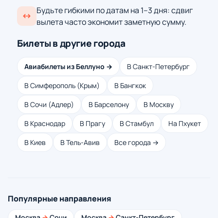
Будьте гибкими по датам на 1–3 дня: сдвиг
вылета часто экономит заметную сумму.
Билеты в другие города
Авиабилеты из Беллуно →
В Санкт-Петербург
В Симферополь (Крым)
В Бангкок
В Сочи (Адлер)
В Барселону
В Москву
В Краснодар
В Прагу
В Стамбул
На Пхукет
В Киев
В Тель-Авив
Все города →
Популярные направления
Москва
→
Сочи
Москва
→
Санкт-Петербург