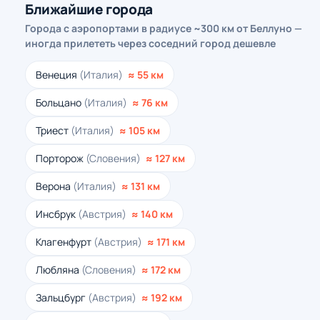
Ближайшие города
Города с аэропортами в радиусе ~300 км от Беллуно —
иногда прилететь через соседний город дешевле
Венеция
(Италия)
≈ 55 км
Больцано
(Италия)
≈ 76 км
Триест
(Италия)
≈ 105 км
Порторож
(Словения)
≈ 127 км
Верона
(Италия)
≈ 131 км
Инсбрук
(Австрия)
≈ 140 км
Клагенфурт
(Австрия)
≈ 171 км
Любляна
(Словения)
≈ 172 км
Зальцбург
(Австрия)
≈ 192 км