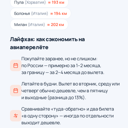
Пула
(Хорватия)
≈ 193 км
Болонья
(Италия)
≈ 194 км
Милан
(Италия)
≈ 202 км
Лайфхак: как сэкономить на
авиаперелёте
Покупайте заранее, но не слишком:
по России — примерно за 1–2 месяца,
за границу — за 2–4 месяца до вылета.
Летайте в будни. Вылет во вторник, среду или
четверг обычно дешевле, чем в пятницу
и выходные (разница до 13%).
Сравнивайте «туда-обратно» и два билета
«в одну сторону» — иногда по отдельности
выходит дешевле.