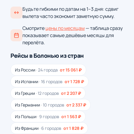
Будьте гибкими по датам на 1–3 дня: сдвиг
вылета часто экономит заметную сумму.
Смотрите
цены по месяцам
— таблица сразу
показывает самые дешёвые месяцы для
перелёта.
Рейсы в Болонью из стран
Из России
· 24 города
от 15 061 ₽
Из Испании
· 16 городов
от 1 728 ₽
Из Греции
· 12 городов
от 2 207 ₽
Из Германии
· 10 городов
от 2 337 ₽
Из Польши
· 9 городов
от 1 563 ₽
Из Франции
· 6 городов
от 1 828 ₽