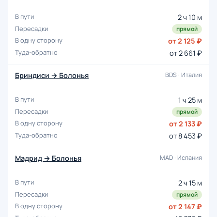
2 ч 10 м
прямой
от 2 125 ₽
от 2 661 ₽
Бриндиси → Болонья
BDS · Италия
1 ч 25 м
прямой
от 2 133 ₽
от 8 453 ₽
Мадрид → Болонья
MAD · Испания
2 ч 15 м
прямой
от 2 147 ₽