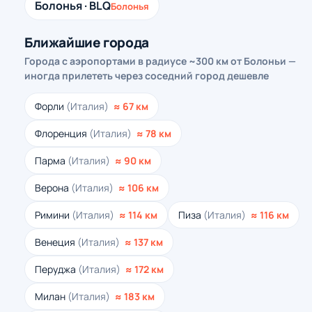
Болонья · BLQ
Болонья
Ближайшие города
Города с аэропортами в радиусе ~300 км от Болоньи —
иногда прилететь через соседний город дешевле
Форли
(Италия)
≈ 67 км
Флоренция
(Италия)
≈ 78 км
Парма
(Италия)
≈ 90 км
Верона
(Италия)
≈ 106 км
Римини
(Италия)
≈ 114 км
Пиза
(Италия)
≈ 116 км
Венеция
(Италия)
≈ 137 км
Перуджа
(Италия)
≈ 172 км
Милан
(Италия)
≈ 183 км