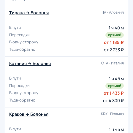
Тирана → Болонья
TIA · Албания
1 ч 40 м
прямой
от 1 185 ₽
от 2 233 ₽
Катания → Болонья
CTA · Италия
1 ч 45 м
прямой
от 1 433 ₽
от 4 800 ₽
Краков → Болонья
KRK · Польша
1 ч 45 м