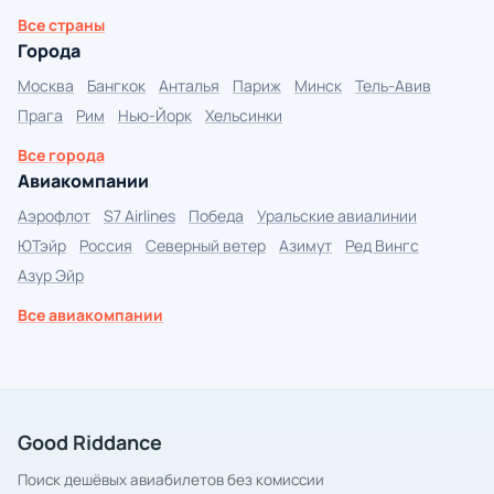
Все страны
Города
Москва
Бангкок
Анталья
Париж
Минск
Тель-Авив
Прага
Рим
Нью-Йорк
Хельсинки
Все города
Авиакомпании
Аэрофлот
S7 Airlines
Победа
Уральские авиалинии
ЮТэйр
Россия
Северный ветер
Азимут
Ред Вингс
Азур Эйр
Все авиакомпании
Good Riddance
Поиск дешёвых авиабилетов без комиссии