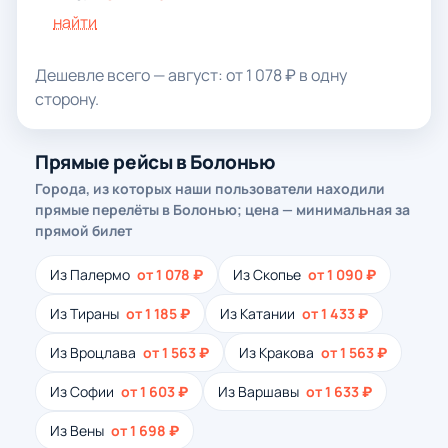
найти
Дешевле всего — август: от 1 078 ₽ в одну
сторону.
Прямые рейсы в Болонью
Города, из которых наши пользователи находили
прямые перелёты в Болонью; цена — минимальная за
прямой билет
Из Палермо
от 1 078 ₽
Из Скопье
от 1 090 ₽
Из Тираны
от 1 185 ₽
Из Катании
от 1 433 ₽
Из Вроцлава
от 1 563 ₽
Из Кракова
от 1 563 ₽
Из Софии
от 1 603 ₽
Из Варшавы
от 1 633 ₽
Из Вены
от 1 698 ₽