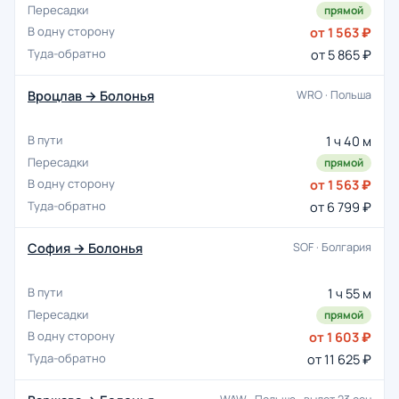
прямой
от 1 563 ₽
от 5 865 ₽
Вроцлав → Болонья
WRO · Польша
1 ч 40 м
прямой
от 1 563 ₽
от 6 799 ₽
София → Болонья
SOF · Болгария
1 ч 55 м
прямой
от 1 603 ₽
от 11 625 ₽