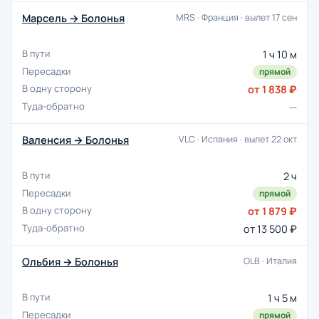
Марсель → Болонья
MRS · Франция · вылет 17 сен
1 ч 10 м
прямой
от 1 838 ₽
—
Валенсия → Болонья
VLC · Испания · вылет 22 окт
2 ч
прямой
от 1 879 ₽
от 13 500 ₽
Ольбия → Болонья
OLB · Италия
1 ч 5 м
прямой