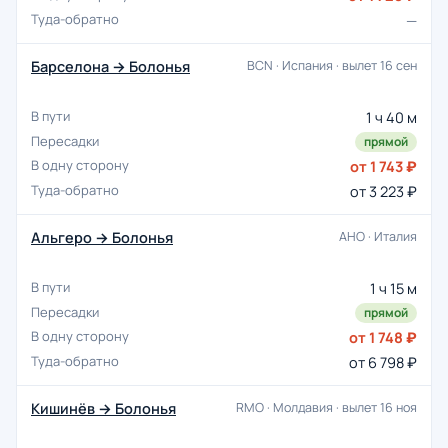
—
Барселона → Болонья
BCN · Испания · вылет 16 сен
1 ч 40 м
прямой
от 1 743 ₽
от 3 223 ₽
Альгеро → Болонья
AHO · Италия
1 ч 15 м
прямой
от 1 748 ₽
от 6 798 ₽
Кишинёв → Болонья
RMO · Молдавия · вылет 16 ноя