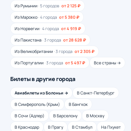
Из Румынии
· 5 городов
от 2 125 ₽
Из Марокко
· 4 города
от 5 380 ₽
Из Норвегии
· 4 города
от 4 919 ₽
Из Пакистана
· 3 города
от 28 628 ₽
Из Великобритании
· 3 города
от 2 305 ₽
Из Португалии
· 3 города
от 5 497 ₽
Все страны →
Билеты в другие города
Авиабилеты из Болоньи →
В Санкт-Петербург
В Симферополь (Крым)
В Бангкок
В Сочи (Адлер)
В Барселону
В Москву
В Краснодар
В Прагу
В Стамбул
На Пхукет