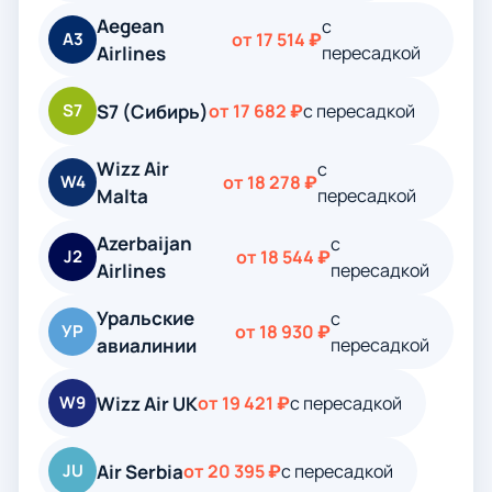
Aegean
с
A3
от 17 514 ₽
Airlines
пересадкой
S7 (Сибирь)
S7
от 17 682 ₽
с пересадкой
Wizz Air
с
W4
от 18 278 ₽
Malta
пересадкой
Azerbaijan
с
J2
от 18 544 ₽
Airlines
пересадкой
Уральские
с
УР
от 18 930 ₽
авиалинии
пересадкой
Wizz Air UK
W9
от 19 421 ₽
с пересадкой
Air Serbia
JU
от 20 395 ₽
с пересадкой