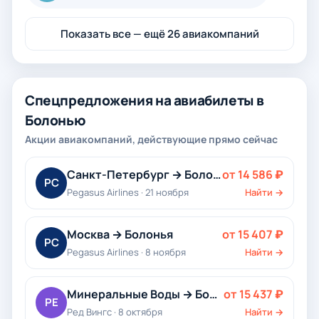
Показать все — ещё 26 авиакомпаний
Спецпредложения на авиабилеты в
Болонью
Акции авиакомпаний, действующие прямо сейчас
Санкт-Петербург → Болонья
от 14 586 ₽
PC
Pegasus Airlines · 21 ноября
Найти →
Москва → Болонья
от 15 407 ₽
PC
Pegasus Airlines · 8 ноября
Найти →
Минеральные Воды → Болонья
от 15 437 ₽
РЕ
Ред Вингс · 8 октября
Найти →