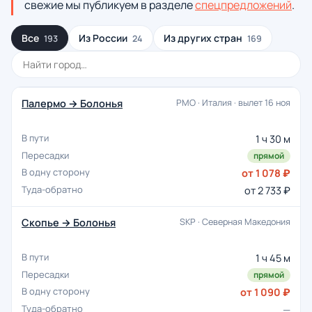
свежие мы публикуем в разделе
спецпредложений
.
Все
Из России
Из других стран
193
24
169
Палермо → Болонья
PMO · Италия · вылет 16 ноя
1 ч 30 м
прямой
от 1 078 ₽
от 2 733 ₽
Скопье → Болонья
SKP · Северная Македония
1 ч 45 м
прямой
от 1 090 ₽
—