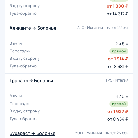
от 1 880 ₽
от 14 317 ₽
Аликанте → Болонья
ALC · Испания · вылет 22 окт
2 ч 5 м
прямой
от 1 914 ₽
от 8 681 ₽
Трапани → Болонья
TPS · Италия
1 ч 30 м
прямой
от 1 927 ₽
от 8 454 ₽
Бухарест → Болонья
BUH · Румыния · вылет 26 сен