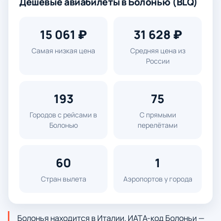
Дешевые авиабилеты в Болонью (BLQ)
15 061 ₽
31 628 ₽
Самая низкая цена
Средняя цена из
России
193
75
Городов с рейсами в
С прямыми
Болонью
перелётами
60
1
Стран вылета
Аэропортов у города
Болонья находится в Италии. ИАТА-код Болоньи —