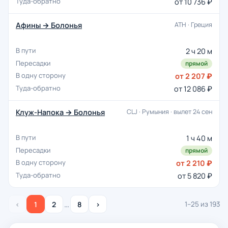
от 10 736 ₽
Афины → Болонья
ATH · Греция
2 ч 20 м
прямой
от 2 207 ₽
от 12 086 ₽
Клуж-Напока → Болонья
CLJ · Румыния · вылет 24 сен
1 ч 40 м
прямой
от 2 210 ₽
от 5 820 ₽
…
‹
1
2
8
›
1–25 из 193