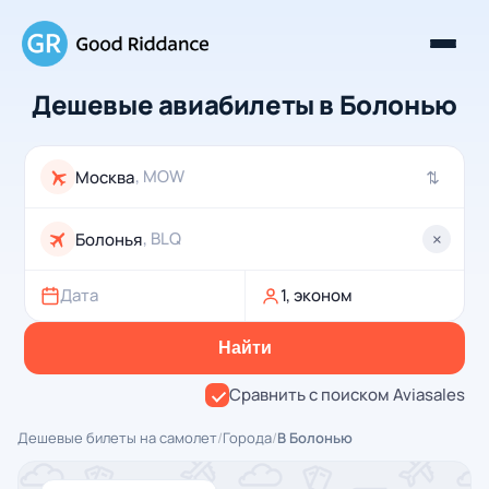
Дешевые авиабилеты в Болонью
, MOW
⇄
, BLQ
×
Дата
1, эконом
Найти
Сравнить с поиском Aviasales
Дешевые билеты на самолет
/
Города
/
В Болонью