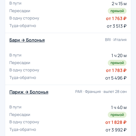
2 ч 15 м
прямой
от 1 763 ₽
от 3 513 ₽
Бари → Болонья
BRI · Италия
1 ч 20 м
прямой
от 1 783 ₽
от 5 496 ₽
Париж → Болонья
PAR · Франция · вылет 28 сен
1 ч 40 м
прямой
от 1 828 ₽
от 3 992 ₽