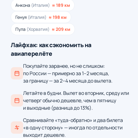
Анкона
(Италия)
≈ 189 км
Генуя
(Италия)
≈ 198 км
Пула
(Хорватия)
≈ 209 км
Лайфхак: как сэкономить на
авиаперелёте
Покупайте заранее, но не слишком:
по России — примерно за 1–2 месяца,
за границу — за 2–4 месяца до вылета.
Летайте в будни. Вылет во вторник, среду или
четверг обычно дешевле, чем в пятницу
и выходные (разница до 13%).
Сравнивайте «туда-обратно» и два билета
«в одну сторону» — иногда по отдельности
выходит дешевле.