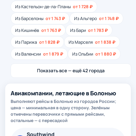
Из Кастельон-де-ла-Планы
от 1 728 ₽
Из Барселоны
от 1 743 ₽
Из Альгеро
от 1 748 ₽
Из Кишинёв
от 1 763 ₽
Из Бари
от 1 783 ₽
Из Парижа
от 1 828 ₽
Из Марселя
от 1 838 ₽
Из Валенсии
от 1 879 ₽
Из Ольбии
от 1 880 ₽
Показать все — ещё 42 города
Авиакомпании, летающие в Болонью
Выполняют рейсы в Болонью из городов России;
цена — минимальная в одну сторону. Зелёным
отмечены перевозчики с прямыми рейсами,
остальные — с пересадкой
Southwind