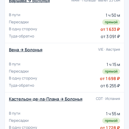
Варшава → Болонья
WAW · Польша · вылет 23 сен
1 ч 50 м
прямой
от 1 633 ₽
от 3 091 ₽
Вена → Болонья
VIE · Австрия
1 ч 15 м
прямой
от 1 698 ₽
от 6 255 ₽
Кастельон-де-ла-Плана → Болонья
CDT · Испания
1 ч 55 м
прямой
от 1 728 ₽