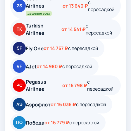
с
Airlines
2S
от 13 640 ₽
пересадкой
дешевле всех
Turkish
с
TK
от 14 541 ₽
Airlines
пересадкой
Fly One
5F
от 14 757 ₽
с пересадкой
AJet
VF
от 14 980 ₽
с пересадкой
Pegasus
с
PC
от 15 798 ₽
Airlines
пересадкой
Аэрофлот
АЭ
от 16 036 ₽
с пересадкой
Победа
ПО
от 16 779 ₽
с пересадкой