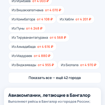
Из Мумбаев
от 4 003 ₽
Из Вишакхапатнама
от 4 070 ₽
Из Коимбатора
от 4 108 ₽
Из Хабли
от 4 201 ₽
Из Пуны
от 4 248 ₽
Из Тируванантапурама
от 4 568 ₽
Из Ахмадабада
от 4 616 ₽
Из Мадураев
от 4 880 ₽
Из Виджаявады
от 4 955 ₽
Из Бхопала
от 4 970 ₽
Показать все — ещё 42 города
Авиакомпании, летающие в Бангалор
Выполняют рейсы в Бангалор из городов России;