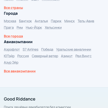
Все страны
Города
Москва
Бангкок
Анталья
Париж
Минск
Тель-Авив
Прага
Рим
Нью-Йорк
Хельсинки
Все города
Авиакомпании
Аэрофлот
S7 Airlines
Победа
Уральские авиалинии
ЮТэйр
Россия
Северный ветер
Азимут
Ред Вингс
Азур Эйр
Все авиакомпании
Good Riddance
Поиск дешёвых авиабилетов без комиссии