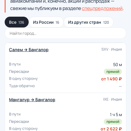
авиакомпании и, конечно, акций и распродаж —
свежие мы публикуем в разделе
спецпредложений
.
Все
Из России
Из других стран
136
16
120
Салем → Бангалор
SXV · Индия
50 м
прямой
от 1 490 ₽
—
Мангалур → Бангалор
IXE · Индия
1 ч 5 м
прямой
от 2 622 ₽