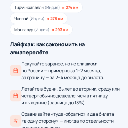
Тиручирапалли
(Индия)
≈ 274 км
Ченнай
(Индия)
≈ 278 км
Мангалур
(Индия)
≈ 293 км
Лайфхак: как сэкономить на
авиаперелёте
Покупайте заранее, но не слишком:
по России — примерно за 1–2 месяца,
за границу — за 2–4 месяца до вылета.
Летайте в будни. Вылет во вторник, среду или
четверг обычно дешевле, чем в пятницу
и выходные (разница до 13%).
Сравнивайте «туда-обратно» и два билета
«в одну сторону» — иногда по отдельности
выходит дешевле.