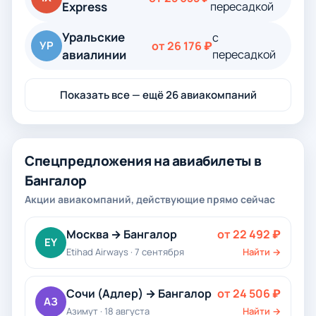
Express
пересадкой
Уральские
с
УР
от 26 176 ₽
авиалинии
пересадкой
Показать все — ещё 26 авиакомпаний
Спецпредложения на авиабилеты в
Бангалор
Акции авиакомпаний, действующие прямо сейчас
Москва → Бангалор
от 22 492 ₽
EY
Etihad Airways · 7 сентября
Найти →
Сочи (Адлер) → Бангалор
от 24 506 ₽
АЗ
Азимут · 18 августа
Найти →