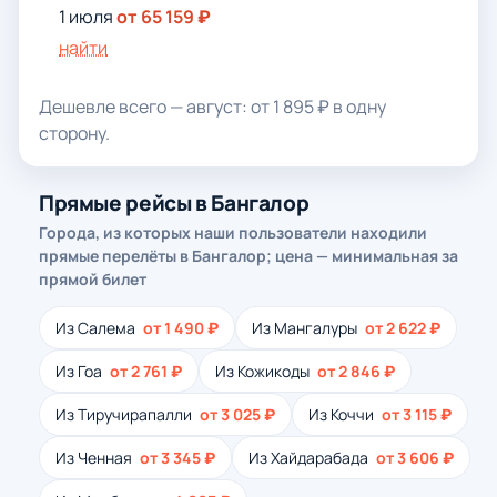
1 июля
от 65 159 ₽
найти
Дешевле всего — август: от 1 895 ₽ в одну
сторону.
Прямые рейсы в Бангалор
Города, из которых наши пользователи находили
прямые перелёты в Бангалор; цена — минимальная за
прямой билет
Из Салема
от 1 490 ₽
Из Мангалуры
от 2 622 ₽
Из Гоа
от 2 761 ₽
Из Кожикоды
от 2 846 ₽
Из Тиручирапалли
от 3 025 ₽
Из Коччи
от 3 115 ₽
Из Ченная
от 3 345 ₽
Из Хайдарабада
от 3 606 ₽