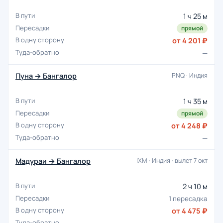
1 ч 25 м
прямой
от 4 201 ₽
—
Пуна → Бангалор
PNQ · Индия
1 ч 35 м
прямой
от 4 248 ₽
—
Мадураи → Бангалор
IXM · Индия · вылет 7 окт
2 ч 10 м
1 пересадка
от 4 475 ₽