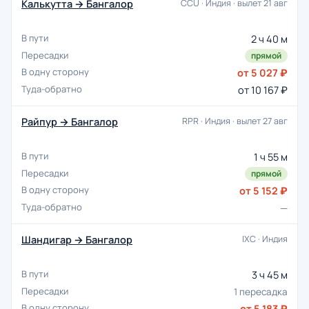
Калькутта → Бангалор
CCU · Индия · вылет 21 авг
2 ч 40 м
прямой
от 5 027 ₽
от 10 167 ₽
Райпур → Бангалор
RPR · Индия · вылет 27 авг
1 ч 55 м
прямой
от 5 152 ₽
—
Шандигар → Бангалор
IXC · Индия
3 ч 45 м
1 пересадка
от 5 183 ₽