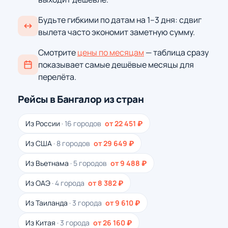
Будьте гибкими по датам на 1–3 дня: сдвиг
вылета часто экономит заметную сумму.
Смотрите
цены по месяцам
— таблица сразу
показывает самые дешёвые месяцы для
перелёта.
Рейсы в Бангалор из стран
Из России
· 16 городов
от 22 451 ₽
Из США
· 8 городов
от 29 649 ₽
Из Вьетнама
· 5 городов
от 9 488 ₽
Из ОАЭ
· 4 города
от 8 382 ₽
Из Таиланда
· 3 города
от 9 610 ₽
Из Китая
· 3 города
от 26 160 ₽