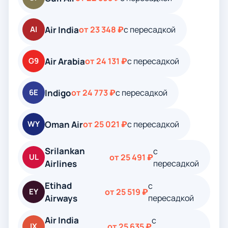
Air India
AI
от 23 348 ₽
с пересадкой
Air Arabia
G9
от 24 131 ₽
с пересадкой
Indigo
6E
от 24 773 ₽
с пересадкой
Oman Air
WY
от 25 021 ₽
с пересадкой
Srilankan
с
UL
от 25 491 ₽
Airlines
пересадкой
Etihad
с
EY
от 25 519 ₽
Airways
пересадкой
Air India
с
IX
от 25 635 ₽