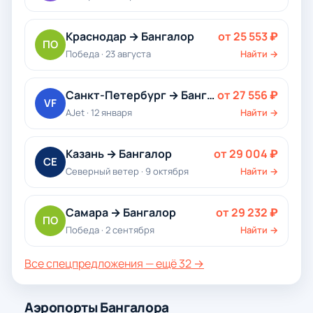
Краснодар → Бангалор
от 25 553 ₽
ПО
Победа · 23 августа
Найти →
Санкт-Петербург → Бангалор
от 27 556 ₽
VF
AJet · 12 января
Найти →
Казань → Бангалор
от 29 004 ₽
СЕ
Северный ветер · 9 октября
Найти →
Самара → Бангалор
от 29 232 ₽
ПО
Победа · 2 сентября
Найти →
Все спецпредложения — ещё 32 →
Аэропорты Бангалора