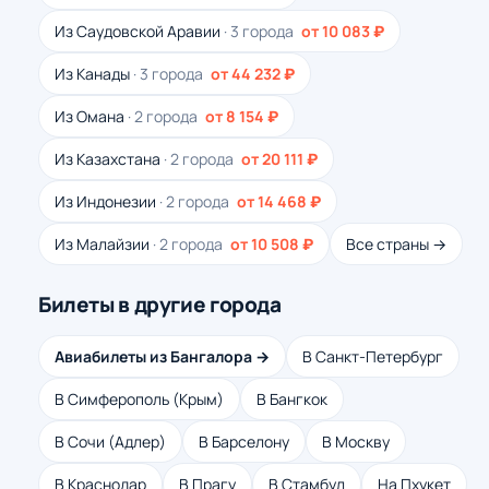
Из Саудовской Аравии
· 3 города
от 10 083 ₽
Из Канады
· 3 города
от 44 232 ₽
Из Омана
· 2 города
от 8 154 ₽
Из Казахстана
· 2 города
от 20 111 ₽
Из Индонезии
· 2 города
от 14 468 ₽
Из Малайзии
· 2 города
от 10 508 ₽
Все страны →
Билеты в другие города
Авиабилеты из Бангалора →
В Санкт-Петербург
В Симферополь (Крым)
В Бангкок
В Сочи (Адлер)
В Барселону
В Москву
В Краснодар
В Прагу
В Стамбул
На Пхукет