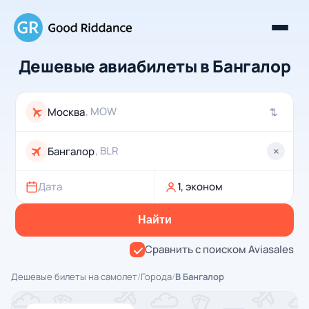
Дешевые авиабилеты в Бангалор
, MOW
⇄
, BLR
×
Дата
1, эконом
Найти
Сравнить с поиском Aviasales
Дешевые билеты на самолет
/
Города
/
В Бангалор