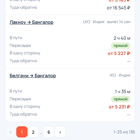
от 16 545 ₽
Лакноу → Бангалор
LKO · Индия · вылет 14 сен
2 ч 40 м
прямой
от 5 227 ₽
—
Белгаум → Бангалор
IXG · Индия
1 ч 35 м
прямой
от 5 231 ₽
—
…
‹
1
2
6
›
1–25 из 136