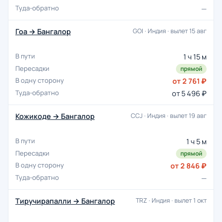
—
Гоа → Бангалор
GOI · Индия · вылет 15 авг
1 ч 15 м
прямой
от 2 761 ₽
от 5 496 ₽
Кожикоде → Бангалор
CCJ · Индия · вылет 19 авг
1 ч 5 м
прямой
от 2 846 ₽
—
Тиручирапалли → Бангалор
TRZ · Индия · вылет 1 окт