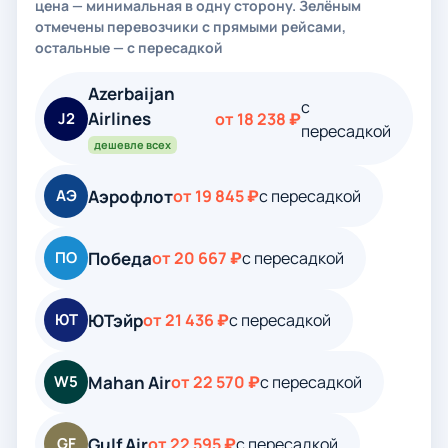
цена — минимальная в одну сторону. Зелёным
отмечены перевозчики с прямыми рейсами,
остальные — с пересадкой
Azerbaijan
с
Airlines
J2
от 18 238 ₽
пересадкой
дешевле всех
Аэрофлот
АЭ
от 19 845 ₽
с пересадкой
Победа
ПО
от 20 667 ₽
с пересадкой
ЮТэйр
ЮТ
от 21 436 ₽
с пересадкой
Mahan Air
W5
от 22 570 ₽
с пересадкой
Gulf Air
GF
от 22 595 ₽
с пересадкой