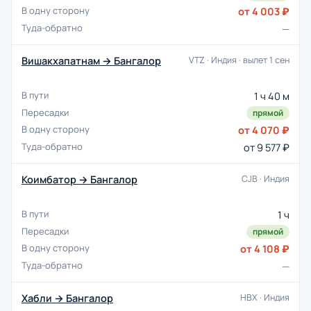
от 4 003 ₽
—
Вишакхапатнам → Бангалор
VTZ · Индия · вылет 1 сен
1 ч 40 м
прямой
от 4 070 ₽
от 9 577 ₽
Коимбатор → Бангалор
CJB · Индия
1 ч
прямой
от 4 108 ₽
—
Хабли → Бангалор
HBX · Индия