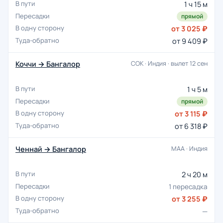
1 ч 15 м
прямой
от 3 025 ₽
от 9 409 ₽
Коччи → Бангалор
COK · Индия · вылет 12 сен
1 ч 5 м
прямой
от 3 115 ₽
от 6 318 ₽
Ченнай → Бангалор
MAA · Индия
2 ч 20 м
1 пересадка
от 3 255 ₽
—