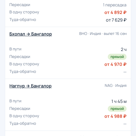
1 пересадка
от 4 892 ₽
от 7 629 ₽
Бхопал → Бангалор
BHO · Индия · вылет 16 сен
2 ч
прямой
от 4 970 ₽
—
Нагпур → Бангалор
NAG · Индия
1 ч 45 м
прямой
от 4 988 ₽
—