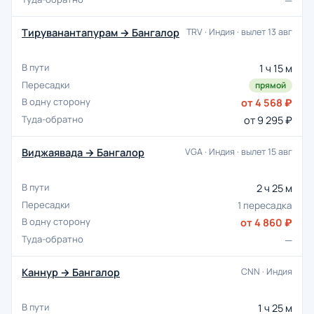
—
Тируванантапурам → Бангалор
TRV · Индия · вылет 13 авг
1 ч 15 м
прямой
от 4 568 ₽
от 9 295 ₽
Виджаявада → Бангалор
VGA · Индия · вылет 15 авг
2 ч 25 м
1 пересадка
от 4 860 ₽
—
Каннур → Бангалор
CNN · Индия
1 ч 25 м