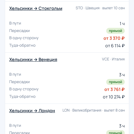
Хельсинки → Стокгольм
STO · Швеция · вылет 10 сен
1 ч
прямой
от 3 370 ₽
от 6 114 ₽
Хельсинки → Венеция
VCE · Италия
3 ч
прямой
от 3 761 ₽
от 10 274 ₽
Хельсинки → Лондон
LON · Великобритания · вылет 8 сен
3 ч
прямой