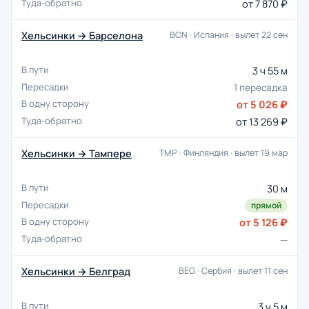
от 7 870 ₽
Хельсинки → Барселона
BCN · Испания · вылет 22 сен
3 ч 55 м
1 пересадка
от 5 026 ₽
от 13 269 ₽
Хельсинки → Тампере
TMP · Финляндия · вылет 19 мар
30 м
прямой
от 5 126 ₽
—
Хельсинки → Белград
BEG · Сербия · вылет 11 сен
3 ч 5 м