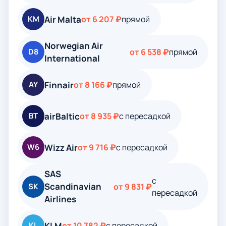
Air Malta
KM
от 6 207 ₽
прямой
Norwegian Air
D8
от 6 538 ₽
прямой
International
Finnair
AY
от 8 166 ₽
прямой
airBaltic
BT
от 8 935 ₽
с пересадкой
Wizz Air
W6
от 9 716 ₽
с пересадкой
SAS
с
Scandinavian
SK
от 9 831 ₽
пересадкой
Airlines
KLM
KL
от 10 782 ₽
с пересадкой