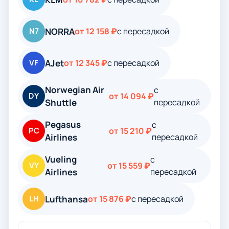
NORRA
N7
от 12 158 ₽
с пересадкой
AJet
VF
от 12 345 ₽
с пересадкой
Norwegian Air
с
DY
от 14 094 ₽
Shuttle
пересадкой
Pegasus
с
PC
от 15 210 ₽
Airlines
пересадкой
Vueling
с
VY
от 15 559 ₽
Airlines
пересадкой
Lufthansa
LH
от 15 876 ₽
с пересадкой