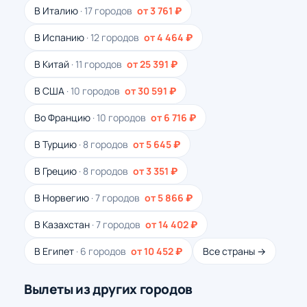
В Италию
· 17 городов
от 3 761 ₽
В Испанию
· 12 городов
от 4 464 ₽
В Китай
· 11 городов
от 25 391 ₽
В США
· 10 городов
от 30 591 ₽
Во Францию
· 10 городов
от 6 716 ₽
В Турцию
· 8 городов
от 5 645 ₽
В Грецию
· 8 городов
от 3 351 ₽
В Норвегию
· 7 городов
от 5 866 ₽
В Казахстан
· 7 городов
от 14 402 ₽
В Египет
· 6 городов
от 10 452 ₽
Все страны →
Вылеты из других городов