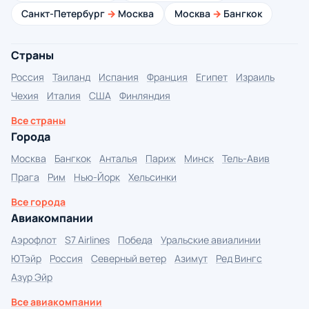
Санкт-Петербург
→
Москва
Москва
→
Бангкок
Страны
Россия
Таиланд
Испания
Франция
Египет
Израиль
Чехия
Италия
США
Финляндия
Все страны
Города
Москва
Бангкок
Анталья
Париж
Минск
Тель-Авив
Прага
Рим
Нью-Йорк
Хельсинки
Все города
Авиакомпании
Аэрофлот
S7 Airlines
Победа
Уральские авиалинии
ЮТэйр
Россия
Северный ветер
Азимут
Ред Вингс
Азур Эйр
Все авиакомпании