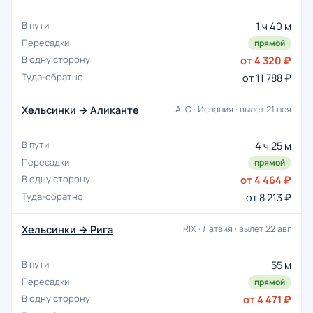
1 ч 40 м
прямой
от 4 320 ₽
от 11 788 ₽
Хельсинки → Аликанте
ALC · Испания · вылет 21 ноя
4 ч 25 м
прямой
от 4 464 ₽
от 8 213 ₽
Хельсинки → Рига
RIX · Латвия · вылет 22 авг
55 м
прямой
от 4 471 ₽