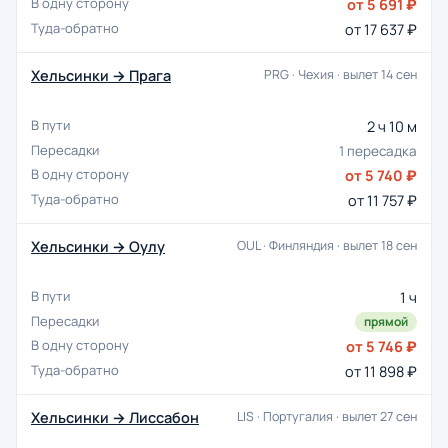
от 5 691 ₽
от 17 637 ₽
Хельсинки → Прага
PRG · Чехия · вылет 14 сен
2 ч 10 м
1 пересадка
от 5 740 ₽
от 11 757 ₽
Хельсинки → Оулу
OUL · Финляндия · вылет 18 сен
1 ч
прямой
от 5 746 ₽
от 11 898 ₽
Хельсинки → Лиссабон
LIS · Португалия · вылет 27 сен