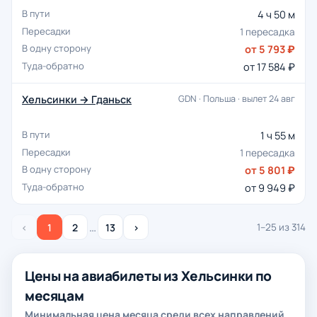
4 ч 50 м
1 пересадка
от 5 793 ₽
от 17 584 ₽
Хельсинки → Гданьск
GDN · Польша · вылет 24 авг
1 ч 55 м
1 пересадка
от 5 801 ₽
от 9 949 ₽
…
‹
1
2
13
›
1–25 из 314
Цены на авиабилеты из Хельсинки по
месяцам
Минимальная цена месяца среди всех направлений