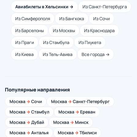
Авиабилеты в Хельсинки →
Из Санкт-Петербурга
Из Симферополя
Из Бангкока
Из Сочи
Из Барселоны
Из Москвы
Из Краснодара
Из Праги
Из Стамбула
Из Пхукета
Из Киева
Из Тель-Авива
Все города →
Популярные направления
Москва
→
Сочи
Москва
→
Санкт-Петербург
Москва
→
Стамбул
Москва
→
Ереван
Москва
→
Дубай
Москва
→
Минск
Москва
→
Анталья
Москва
→
Тбилиси