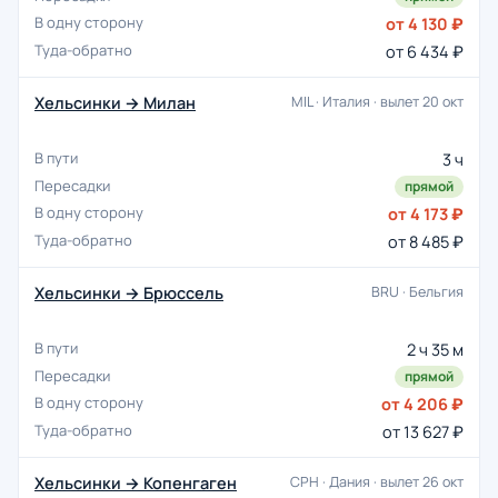
от 4 130 ₽
от 6 434 ₽
Хельсинки → Милан
MIL · Италия · вылет 20 окт
3 ч
прямой
от 4 173 ₽
от 8 485 ₽
Хельсинки → Брюссель
BRU · Бельгия
2 ч 35 м
прямой
от 4 206 ₽
от 13 627 ₽
Хельсинки → Копенгаген
CPH · Дания · вылет 26 окт