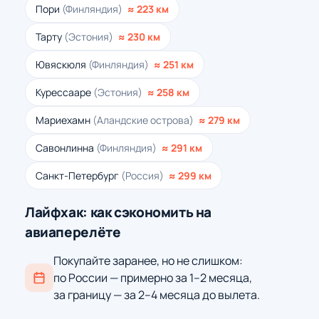
Пори
(Финляндия)
≈ 223 км
Тарту
(Эстония)
≈ 230 км
Ювяскюля
(Финляндия)
≈ 251 км
Курессааре
(Эстония)
≈ 258 км
Мариехамн
(Аландские острова)
≈ 279 км
Савонлинна
(Финляндия)
≈ 291 км
Санкт-Петербург
(Россия)
≈ 299 км
Лайфхак: как сэкономить на
авиаперелёте
Покупайте заранее, но не слишком:
по России — примерно за 1–2 месяца,
за границу — за 2–4 месяца до вылета.