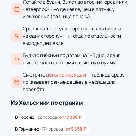
Летайте в будни. Вылет во вторник, среду или
четверг обычно дешевле, чем в пятницу
и выходные (разница до 13%).
Сравнивайте «туда-обратно» и два билета
«в одну сторону» — иногда по отдельности
выходит дешевле.
Будьте гибкими по датам на 1–3 дня: сдвиг
вылета часто экономит заметную сумму.
Смотрите
цены по месяцам
— таблица сразу
показывает самые дешёвые месяцы для
перелёта.
Из Хельсинки по странам
В Россию
· 32 города
от 17 306 ₽
В Германию
· 17 городов
от 5 658 ₽