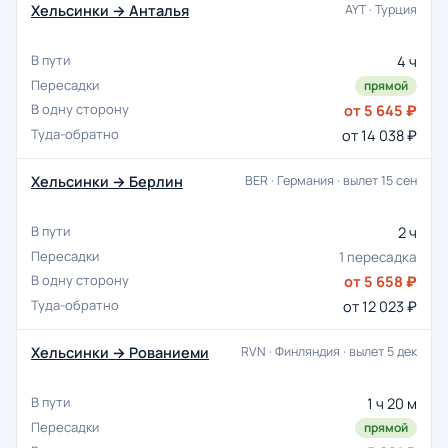
Хельсинки → Анталья
AYT · Турция
4 ч
прямой
от 5 645 ₽
от 14 038 ₽
Хельсинки → Берлин
BER · Германия · вылет 15 сен
2 ч
1 пересадка
от 5 658 ₽
от 12 023 ₽
Хельсинки → Рованиеми
RVN · Финляндия · вылет 5 дек
1 ч 20 м
прямой