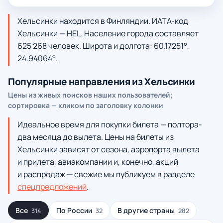
Хельсинки находится в Финляндии. ИАТА-код
Хельсинки — HEL. Население города составляет
625 268 человек. Широта и долгота: 60.17251°,
24.94064°.
Популярные направления из Хельсинки
Цены из живых поисков наших пользователей;
сортировка — кликом по заголовку колонки
Идеальное время для покупки билета — полтора-
два месяца до вылета. Цены на билеты из
Хельсинки зависят от сезона, аэропорта вылета
и прилета, авиакомпании и, конечно, акций
и распродаж — свежие мы публикуем в разделе
спецпредложений
.
Все
По России
В другие страны
314
32
282