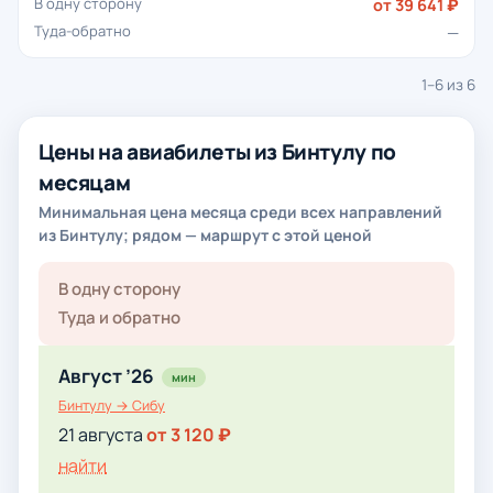
от 39 641 ₽
—
1–6 из 6
Цены на авиабилеты из Бинтулу по
месяцам
Минимальная цена месяца среди всех направлений
из Бинтулу; рядом — маршрут с этой ценой
В одну сторону
Туда и обратно
Август ’26
мин
Бинтулу → Сибу
21 августа
от 3 120 ₽
найти