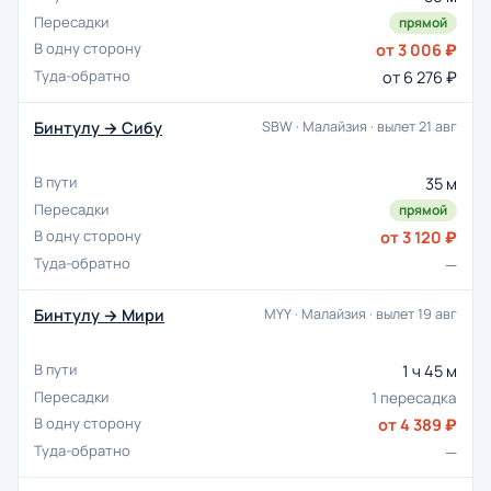
прямой
от 3 006 ₽
от 6 276 ₽
Бинтулу → Сибу
SBW · Малайзия · вылет 21 авг
35 м
прямой
от 3 120 ₽
—
Бинтулу → Мири
MYY · Малайзия · вылет 19 авг
1 ч 45 м
1 пересадка
от 4 389 ₽
—