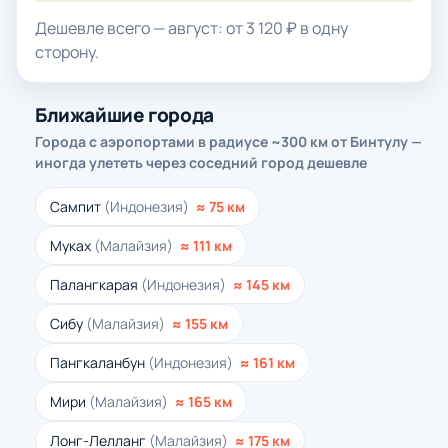
Дешевле всего — август: от 3 120 ₽ в одну
сторону.
Ближайшие города
Города с аэропортами в радиусе ~300 км от Бинтулу —
иногда улететь через соседний город дешевле
Сампит
(Индонезия)
≈ 75 км
Муках
(Малайзия)
≈ 111 км
Палангкарая
(Индонезия)
≈ 145 км
Сибу
(Малайзия)
≈ 155 км
Пангкаланбун
(Индонезия)
≈ 161 км
Мири
(Малайзия)
≈ 165 км
Лонг-Лелланг
(Малайзия)
≈ 175 км