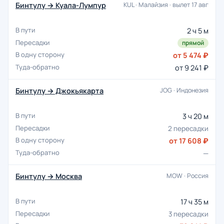
Бинтулу → Куала-Лумпур
KUL · Малайзия · вылет 17 авг
2 ч 5 м
прямой
от 5 474 ₽
от 9 241 ₽
Бинтулу → Джокьякарта
JOG · Индонезия
3 ч 20 м
2 пересадки
от 17 608 ₽
—
Бинтулу → Москва
MOW · Россия
17 ч 35 м
3 пересадки