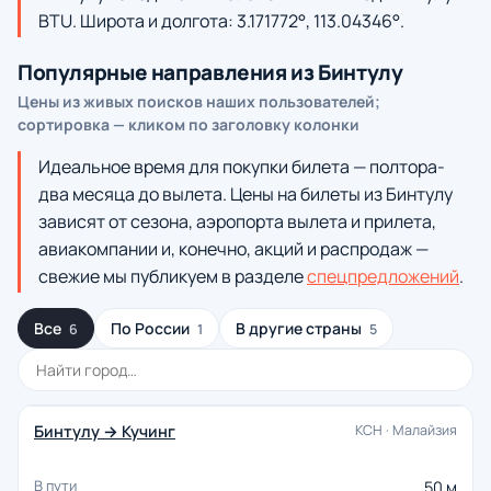
BTU. Широта и долгота: 3.171772°, 113.04346°.
Популярные направления из Бинтулу
Цены из живых поисков наших пользователей;
сортировка — кликом по заголовку колонки
Идеальное время для покупки билета — полтора-
два месяца до вылета. Цены на билеты из Бинтулу
зависят от сезона, аэропорта вылета и прилета,
авиакомпании и, конечно, акций и распродаж —
свежие мы публикуем в разделе
спецпредложений
.
Все
По России
В другие страны
6
1
5
Бинтулу → Кучинг
KCH · Малайзия
50 м