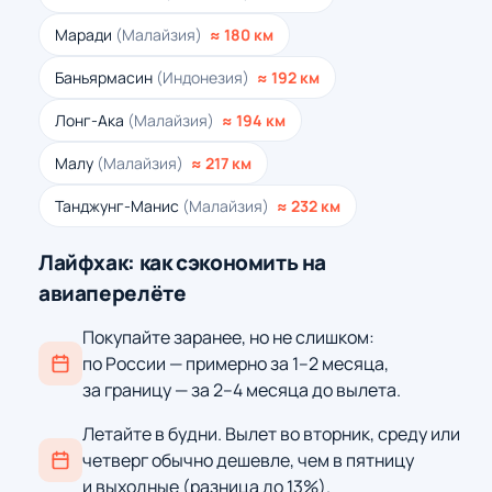
Маради
(Малайзия)
≈ 180 км
Баньярмасин
(Индонезия)
≈ 192 км
Лонг-Ака
(Малайзия)
≈ 194 км
Малу
(Малайзия)
≈ 217 км
Танджунг-Манис
(Малайзия)
≈ 232 км
Лайфхак: как сэкономить на
авиаперелёте
Покупайте заранее, но не слишком:
по России — примерно за 1–2 месяца,
за границу — за 2–4 месяца до вылета.
Летайте в будни. Вылет во вторник, среду или
четверг обычно дешевле, чем в пятницу
и выходные (разница до 13%).