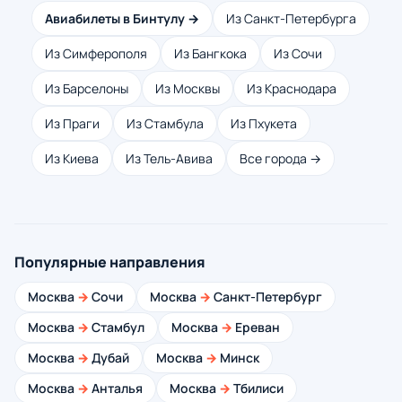
Авиабилеты в Бинтулу →
Из Санкт-Петербурга
Из Симферополя
Из Бангкока
Из Сочи
Из Барселоны
Из Москвы
Из Краснодара
Из Праги
Из Стамбула
Из Пхукета
Из Киева
Из Тель-Авива
Все города →
Популярные направления
Москва
→
Сочи
Москва
→
Санкт-Петербург
Москва
→
Стамбул
Москва
→
Ереван
Москва
→
Дубай
Москва
→
Минск
Москва
→
Анталья
Москва
→
Тбилиси