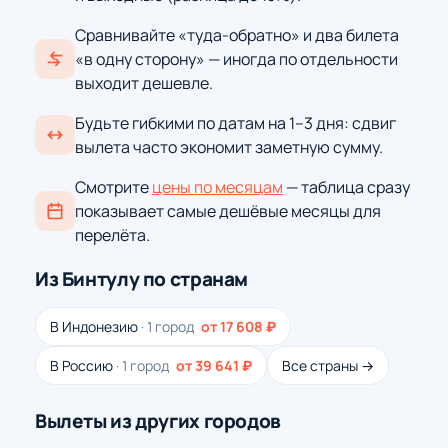
Сравнивайте «туда-обратно» и два билета
«в одну сторону» — иногда по отдельности
выходит дешевле.
Будьте гибкими по датам на 1–3 дня: сдвиг
вылета часто экономит заметную сумму.
Смотрите
цены по месяцам
— таблица сразу
показывает самые дешёвые месяцы для
перелёта.
Из Бинтулу по странам
В Индонезию
· 1 город
от 17 608 ₽
В Россию
· 1 город
от 39 641 ₽
Все страны →
Вылеты из других городов