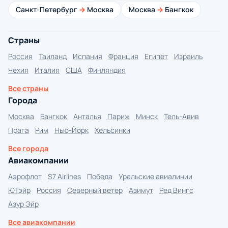
Санкт-Петербург
→
Москва
Москва
→
Бангкок
Страны
Россия
Таиланд
Испания
Франция
Египет
Израиль
Чехия
Италия
США
Финляндия
Все страны
Города
Москва
Бангкок
Анталья
Париж
Минск
Тель-Авив
Прага
Рим
Нью-Йорк
Хельсинки
Все города
Авиакомпании
Аэрофлот
S7 Airlines
Победа
Уральские авиалинии
ЮТэйр
Россия
Северный ветер
Азимут
Ред Вингс
Азур Эйр
Все авиакомпании