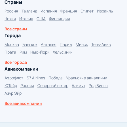
Страны
Россия
Таиланд
Испания
Франция
Египет
Израиль
Чехия
Италия
США
Финляндия
Все страны
Города
Москва
Бангкок
Анталья
Париж
Минск
Тель-Авив
Прага
Рим
Нью-Йорк
Хельсинки
Все города
Авиакомпании
Аэрофлот
S7 Airlines
Победа
Уральские авиалинии
ЮТэйр
Россия
Северный ветер
Азимут
Ред Вингс
Азур Эйр
Все авиакомпании