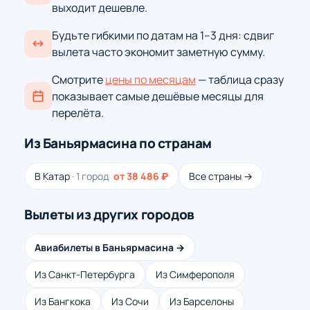
выходит дешевле.
Будьте гибкими по датам на 1–3 дня: сдвиг
вылета часто экономит заметную сумму.
Смотрите
цены по месяцам
— таблица сразу
показывает самые дешёвые месяцы для
перелёта.
Из Баньярмасина по странам
В Катар
· 1 город
от 38 486 ₽
Все страны →
Вылеты из других городов
Авиабилеты в Баньярмасина →
Из Санкт-Петербурга
Из Симферополя
Из Бангкока
Из Сочи
Из Барселоны