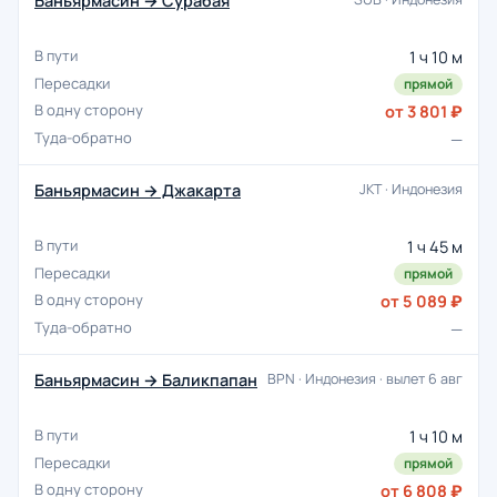
Баньярмасин → Сурабая
1 ч 10 м
прямой
от 3 801 ₽
—
Баньярмасин → Джакарта
JKT · Индонезия
1 ч 45 м
прямой
от 5 089 ₽
—
Баньярмасин → Баликпапан
BPN · Индонезия · вылет 6 авг
1 ч 10 м
прямой
от 6 808 ₽