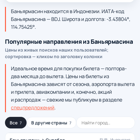
Баньярмасин находится в Индонезии. ИАТА-код
Баньярмасина — BDJ. Широта и долгота: -3.43804°,
114.75425°.
Популярные направления из Баньярмасина
Цены из живых поисков наших пользователей;
сортировка — кликом по заголовку колонки
Идеальное время для покупки билета — полтора-
два месяца до вылета. Цены на билеты из
Баньярмасина зависят от сезона, аэропорта вылета
и прилета, авиакомпании и, конечно, акций
и распродаж — свежие мы публикуем в разделе
спецпредложений
.
Все
В другие страны
7
7
SUB · Индонезия