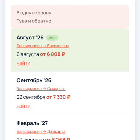
В одну сторону
Туда и обратно
Август ’26
мин
Баньярмасин → Баликпапан
6 августа
от 6 808 ₽
найти
Сентябрь ’26
Баньярмасин → Семаранг
22 сентября
от 7 330 ₽
найти
Февраль ’27
Баньярмасин → Джакарта
20 февраля
от 8 268 ₽