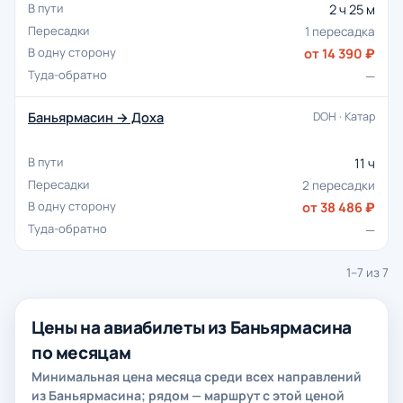
2 ч 25 м
1 пересадка
от 14 390 ₽
—
Баньярмасин → Доха
DOH · Катар
11 ч
2 пересадки
от 38 486 ₽
—
1–7 из 7
Цены на авиабилеты из Баньярмасина
по месяцам
Минимальная цена месяца среди всех направлений
из Баньярмасина; рядом — маршрут с этой ценой