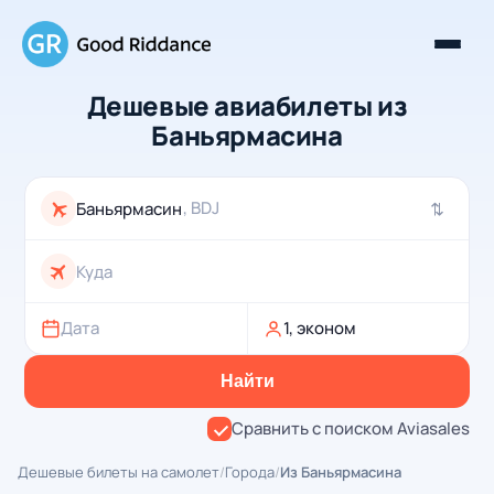
Дешевые авиабилеты из
Баньярмасина
, BDJ
⇄
Дата
1, эконом
Найти
Сравнить с поиском Aviasales
Дешевые билеты на самолет
/
Города
/
Из Баньярмасина