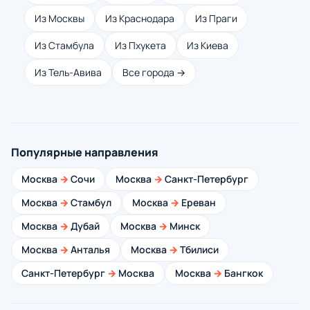
Из Москвы
Из Краснодара
Из Праги
Из Стамбула
Из Пхукета
Из Киева
Из Тель-Авива
Все города →
Популярные направления
Москва
→
Сочи
Москва
→
Санкт-Петербург
Москва
→
Стамбул
Москва
→
Ереван
Москва
→
Дубай
Москва
→
Минск
Москва
→
Анталья
Москва
→
Тбилиси
Санкт-Петербург
→
Москва
Москва
→
Бангкок