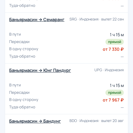
—
Баньярмасин → Семаранг
SRG · Индонезия · вылет 22 сен
1 ч 15 м
прямой
от 7 330 ₽
—
Баньярмасин → Юнг Пандург
UPG · Индонезия
1 ч 15 м
прямой
от 7 967 ₽
—
Баньярмасин → Бандунг
BDO · Индонезия · вылет 20 авг