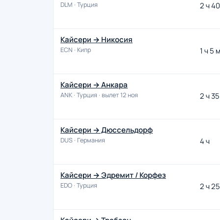
DLM · Турция
2 ч 40
Кайсери → Никосия
ECN · Кипр
1 ч 5 
Кайсери → Анкара
ANK · Турция · вылет 12 ноя
2 ч 35
Кайсери → Дюссельдорф
DUS · Германия
4 ч
Кайсери → Эдремит / Корфез
EDO · Турция
2 ч 25