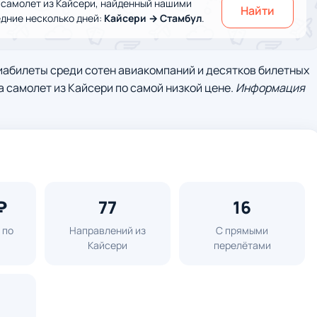
 самолет из Кайсери, найденный нашими
Найти
дние несколько дней:
Кайсери → Стамбул
.
иабилеты среди сотен авиакомпаний и десятков билетных
а самолет из Кайсери по самой низкой цене.
Информация
₽
77
16
 по
Направлений из
С прямыми
м
Кайсери
перелётами