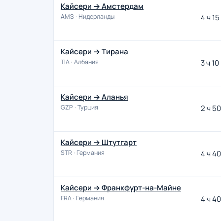
Кайсери → Амстердам
AMS · Нидерланды
4 ч 15
Кайсери → Тирана
TIA · Албания
3 ч 10
Кайсери → Аланья
GZP · Турция
2 ч 50
Кайсери → Штутгарт
STR · Германия
4 ч 40
Кайсери → Франкфурт-на-Майне
FRA · Германия
4 ч 40