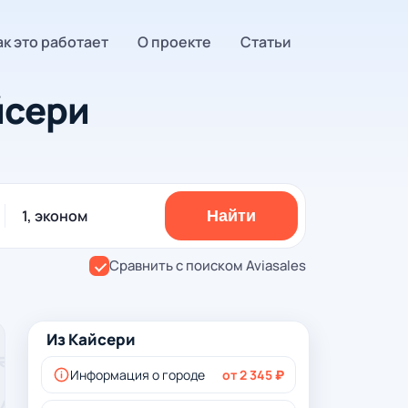
ак это работает
О проекте
Статьи
йсери
1, эконом
Найти
Сравнить с поиском Aviasales
Из Кайсери
Информация о городе
от 2 345 ₽