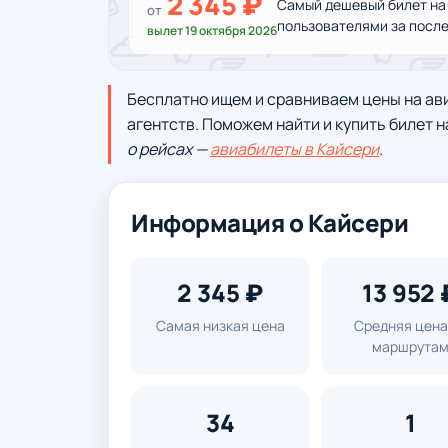
2 345 ₽
Самый дешевый билет на
от
пользователями за после
вылет 19 октября 2026
Бесплатно ищем и сравниваем цены на ав
агентств. Поможем найти и купить билет н
о рейсах —
авиабилеты в Кайсери
.
Информация о Кайсери
2 345 ₽
13 952 
Самая низкая цена
Средняя цена
маршрута
34
1