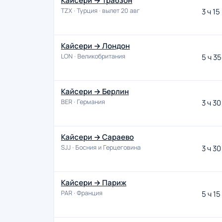
Кайсери → Трабзон
TZX · Турция · вылет 20 авг
3 ч 15
Кайсери → Лондон
LON · Великобритания
5 ч 35
Кайсери → Берлин
BER · Германия
3 ч 30
Кайсери → Сараево
SJJ · Босния и Герцеговина
3 ч 30
Кайсери → Париж
PAR · Франция
5 ч 15