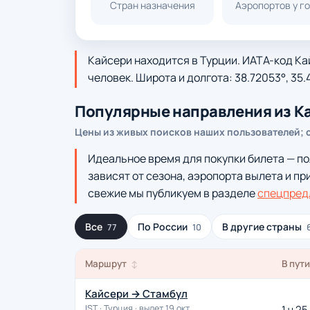
Стран назначения
Аэропортов у г
Кайсери находится в Турции. ИАТА-код Ка
человек. Широта и долгота: 38.72053°, 35.
Популярные направления из К
Цены из живых поисков наших пользователей; 
Идеальное время для покупки билета — по
зависят от сезона, аэропорта вылета и пр
свежие мы публикуем в разделе
спецпред
Все
По России
В другие страны
77
10
Маршрут
В пут
↕
Кайсери → Стамбул
IST · Турция · вылет 19 окт
1 ч 25