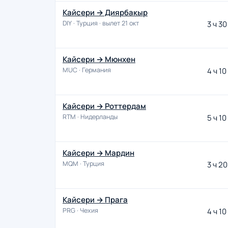
Кайсери → Диярбакыр
DIY · Турция · вылет 21 окт
3 ч 30
Кайсери → Мюнхен
MUC · Германия
4 ч 10
Кайсери → Роттердам
RTM · Нидерланды
5 ч 10
Кайсери → Мардин
MQM · Турция
3 ч 20
Кайсери → Прага
PRG · Чехия
4 ч 10