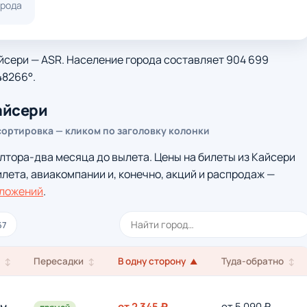
орода
йсери — ASR. Население города составляет 904 699
48266°.
айсери
сортировка — кликом по заголовку колонки
лтора-два месяца до вылета. Цены на билеты из Кайсери
илета, авиакомпании и, конечно, акций и распродаж —
ложений
.
67
и
Пересадки
В одну сторону
Туда-обратно
↕
↕
▲
↕
 м
от 2 345 ₽
от 5 090 ₽