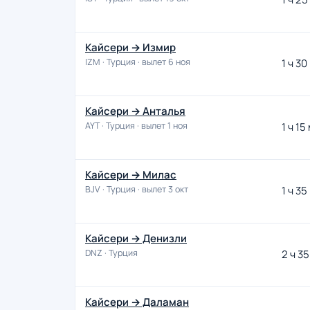
Кайсери → Измир
IZM · Турция · вылет 6 ноя
1 ч 30
Кайсери → Анталья
AYT · Турция · вылет 1 ноя
1 ч 15
Кайсери → Милас
BJV · Турция · вылет 3 окт
1 ч 35
Кайсери → Денизли
DNZ · Турция
2 ч 35
Кайсери → Даламан