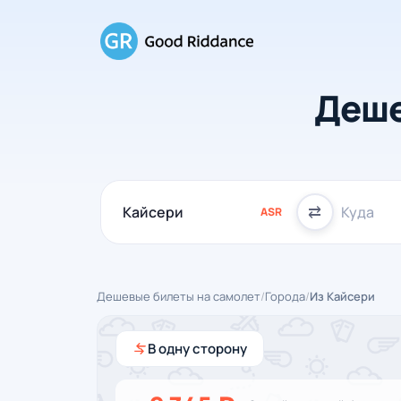
Деше
⇄
ASR
Дешевые билеты на самолет
/
Города
/
Из Кайсери
В одну сторону