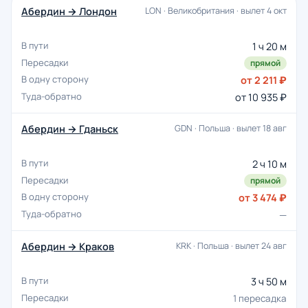
Абердин → Лондон
LON · Великобритания · вылет 4 окт
1 ч 20 м
прямой
от 2 211 ₽
от 10 935 ₽
Абердин → Гданьск
GDN · Польша · вылет 18 авг
2 ч 10 м
прямой
от 3 474 ₽
—
Абердин → Краков
KRK · Польша · вылет 24 авг
3 ч 50 м
1 пересадка