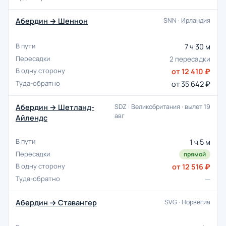
Абердин → Шеннон
SNN · Ирландия
7 ч 30 м
2 пересадки
от 12 410 ₽
от 35 642 ₽
Абердин → Шетланд-
SDZ · Великобритания · вылет 19
авг
Айлендс
1 ч 5 м
прямой
от 12 516 ₽
—
Абердин → Ставангер
SVG · Норвегия