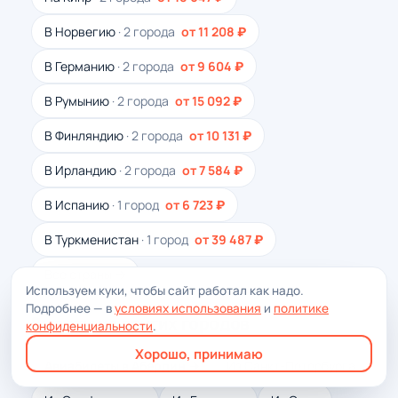
В Норвегию
· 2 города
от 11 208 ₽
В Германию
· 2 города
от 9 604 ₽
В Румынию
· 2 города
от 15 092 ₽
В Финляндию
· 2 города
от 10 131 ₽
В Ирландию
· 2 города
от 7 584 ₽
В Испанию
· 1 город
от 6 723 ₽
В Туркменистан
· 1 город
от 39 487 ₽
Все страны →
Используем куки, чтобы сайт работал как надо.
Подробнее — в
условиях использования
и
политике
Вылеты из других городов
конфиденциальности
.
Хорошо, принимаю
Авиабилеты в Абердин →
Из Санкт-Петербурга