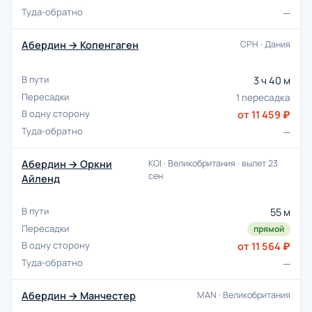
—
Абердин → Копенгаген
CPH · Дания
3 ч 40 м
1 пересадка
от 11 459 ₽
—
Абердин → Оркни
KOI · Великобритания · вылет 23
сен
Айленд
55 м
прямой
от 11 564 ₽
—
Абердин → Манчестер
MAN · Великобритания