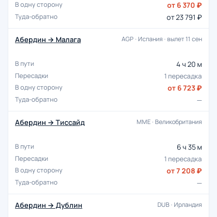
от 6 370 ₽
от 23 791 ₽
Абердин → Малага
AGP · Испания · вылет 11 сен
4 ч 20 м
1 пересадка
от 6 723 ₽
—
Абердин → Тиссайд
MME · Великобритания
6 ч 35 м
1 пересадка
от 7 208 ₽
—
Абердин → Дублин
DUB · Ирландия