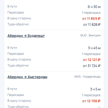
6 ч 30 м
1 пересадка
от 11 869 ₽
от 11 828 ₽
Абердин → Будапешт
BUD · Венгрия
3 ч 45 м
1 пересадка
от 12 121 ₽
от 31 724 ₽
Абердин → Амстердам
AMS · Нидерланды
3 ч 5 м
1 пересадка
от 12 198 ₽
—