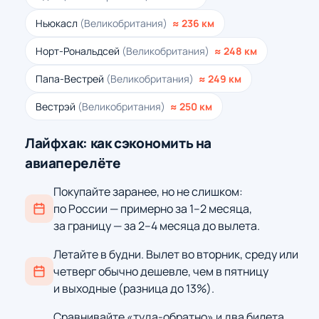
Ньюкасл
(Великобритания)
≈ 236 км
Норт-Рональдсей
(Великобритания)
≈ 248 км
Папа-Вестрей
(Великобритания)
≈ 249 км
Вестрэй
(Великобритания)
≈ 250 км
Лайфхак: как сэкономить на
авиаперелёте
Покупайте заранее, но не слишком:
по России — примерно за 1–2 месяца,
за границу — за 2–4 месяца до вылета.
Летайте в будни. Вылет во вторник, среду или
четверг обычно дешевле, чем в пятницу
и выходные (разница до 13%).
Сравнивайте «туда-обратно» и два билета