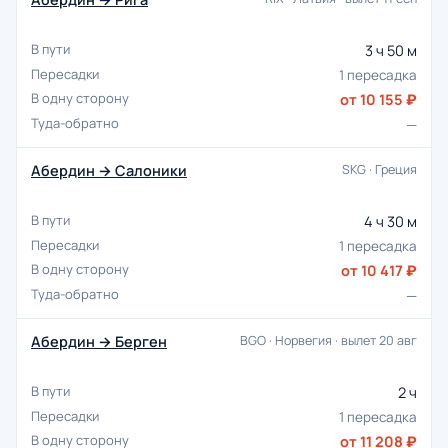
3 ч 50 м
1 пересадка
от 10 155 ₽
—
Абердин → Салоники
SKG · Греция
4 ч 30 м
1 пересадка
от 10 417 ₽
—
Абердин → Берген
BGO · Норвегия · вылет 20 авг
2 ч
1 пересадка
от 11 208 ₽