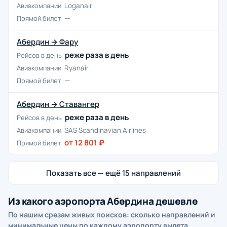
Авиакомпании
Loganair
—
Прямой билет
Абердин → Фару
реже раза в день
Рейсов в день
Авиакомпании
Ryanair
—
Прямой билет
Абердин → Ставангер
реже раза в день
Рейсов в день
Авиакомпании
SAS Scandinavian Airlines
от 12 801 ₽
Прямой билет
Показать все — ещё 15 направлений
Из какого аэропорта Абердина дешевле
По нашим срезам живых поисков: сколько направлений и
минимальные цены по каждому аэропорту вылета