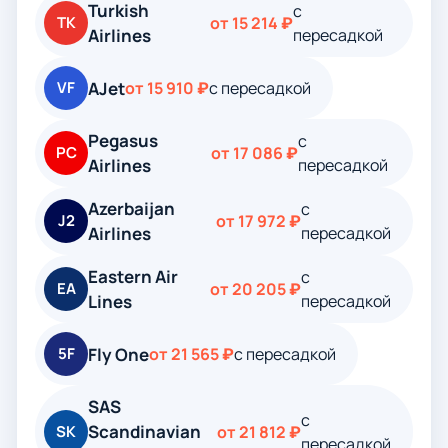
Turkish
с
TK
от 15 214 ₽
Airlines
пересадкой
AJet
VF
от 15 910 ₽
с пересадкой
Pegasus
с
PC
от 17 086 ₽
Airlines
пересадкой
Azerbaijan
с
J2
от 17 972 ₽
Airlines
пересадкой
Eastern Air
с
EA
от 20 205 ₽
Lines
пересадкой
Fly One
5F
от 21 565 ₽
с пересадкой
SAS
с
Scandinavian
SK
от 21 812 ₽
пересадкой