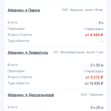
Абердин → Париж
PAR · Франция · вылет 18 авг
3 ч
1 пересадка
от 8 989 ₽
—
Абердин → Ливерпуль
LPL · Великобритания · вылет 1 сен
2 ч 30 м
1 пересадка
от 9 272 ₽
от 19 935 ₽
Абердин → Дюссельдорф
DUS · Германия
5 ч 25 м