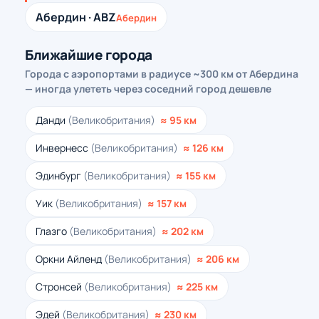
Абердин · ABZ
Абердин
Ближайшие города
Города с аэропортами в радиусе ~300 км от Абердина
— иногда улететь через соседний город дешевле
Данди
(Великобритания)
≈ 95 км
Инвернесс
(Великобритания)
≈ 126 км
Эдинбург
(Великобритания)
≈ 155 км
Уик
(Великобритания)
≈ 157 км
Глазго
(Великобритания)
≈ 202 км
Оркни Айленд
(Великобритания)
≈ 206 км
Стронсей
(Великобритания)
≈ 225 км
Эдей
(Великобритания)
≈ 230 км