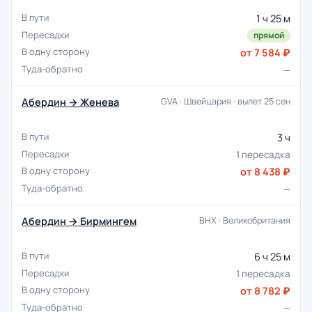
1 ч 25 м
прямой
от 7 584 ₽
—
Абердин → Женева
GVA · Швейцария · вылет 25 сен
3 ч
1 пересадка
от 8 438 ₽
—
Абердин → Бирмингем
BHX · Великобритания
6 ч 25 м
1 пересадка
от 8 782 ₽
—