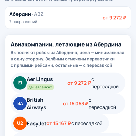
Абердин
· ABZ
от 9 272 ₽
7 направлений
Авиакомпании, летающие из Абердина
Выполняют рейсы из Абердина; цена — минимальная
в одну сторону. Зелёным отмечены перевозчики
с прямыми рейсами, остальные — с пересадкой
Aer Lingus
с
EI
от 9 272 ₽
пересадкой
дешевле всех
British
с
BA
от 15 053 ₽
Airways
пересадкой
EasyJet
U2
от 15 167 ₽
с пересадкой