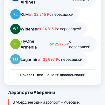
Airlines
KLM
KL
от 22 545 ₽
с пересадкой
Widerøe
WF
от 24 813 ₽
с пересадкой
FlyOne
с
3F
от 25 175 ₽
Armenia
пересадкой
Loganair
LM
от 25 697 ₽
с пересадкой
Показать все — ещё 26 авиакомпаний
Аэропорты Абердина
В Абердине один аэропорт — Абердин.