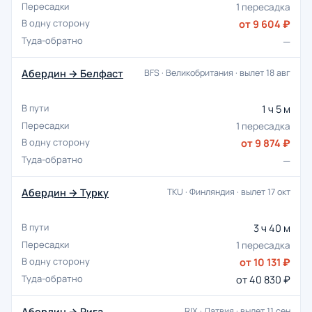
1 пересадка
от 9 604 ₽
—
Абердин → Белфаст
BFS · Великобритания · вылет 18 авг
1 ч 5 м
1 пересадка
от 9 874 ₽
—
Абердин → Турку
TKU · Финляндия · вылет 17 окт
3 ч 40 м
1 пересадка
от 10 131 ₽
от 40 830 ₽
Абердин → Рига
RIX · Латвия · вылет 11 сен