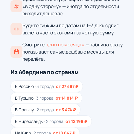
«в одну сторону» — иногда по отдельности
выходит дешевле.
Будьте гибкими по датам на 1–3 дня: сдвиг
вылета часто экономит заметную сумму.
Смотрите
цены по месяцам
— таблица сразу
показывает самые дешёвые месяцы для
перелёта.
Из Абердина по странам
В Россию
· 3 города
от 27 487 ₽
В Турцию
· 3 города
от 14 814 ₽
В Польшу
· 2 города
от 3 474 ₽
В Нидерланды
· 2 города
от 12 198 ₽
На Кипр
· 2 города
от 18 647 ₽