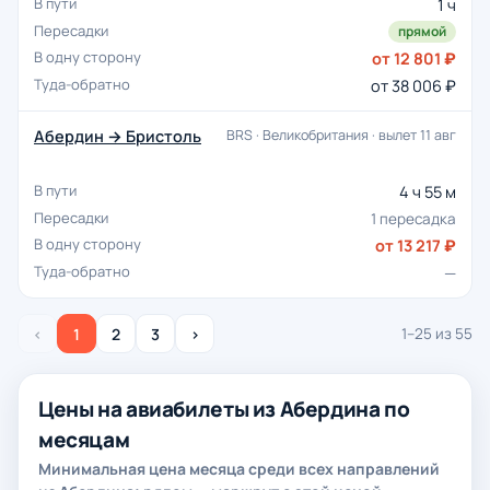
1 ч
прямой
от 12 801 ₽
от 38 006 ₽
Абердин → Бристоль
BRS · Великобритания · вылет 11 авг
4 ч 55 м
1 пересадка
от 13 217 ₽
—
‹
1
2
3
›
1–25 из 55
Цены на авиабилеты из Абердина по
месяцам
Минимальная цена месяца среди всех направлений