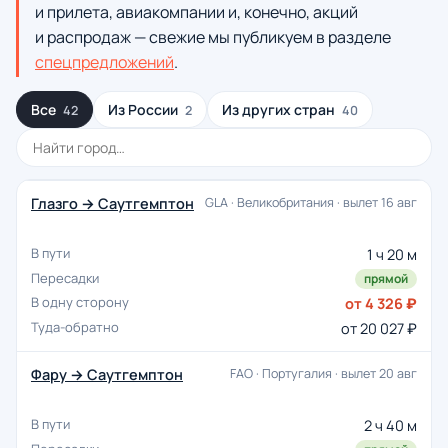
и прилета, авиакомпании и, конечно, акций
и распродаж — свежие мы публикуем в разделе
спецпредложений
.
Все
Из России
Из других стран
42
2
40
Глазго → Саутгемптон
GLA · Великобритания · вылет 16 авг
1 ч 20 м
прямой
от 4 326 ₽
от 20 027 ₽
Фару → Саутгемптон
FAO · Португалия · вылет 20 авг
2 ч 40 м