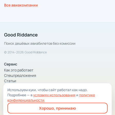
Все авиакомпании
Good Riddance
Поиск дешёвых авиабилетов без комиссии
© 2014–2026 Good Riddance
Сервис
Как это работает
Спецпредложения
Статьи
Используем куки, чтобы сайт работал как надо.
Компания
Подробнее — в
условиях использования
и
политике
Компания и контакты
конфиденциальности
.
Условия использования
Хорошо, принимаю
Конфиденциальность