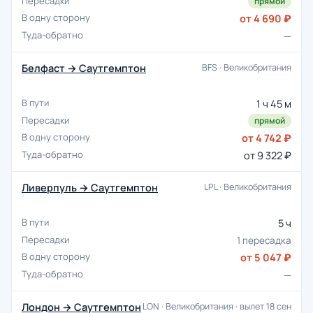
прямой
от 4 690 ₽
—
Белфаст → Саутгемптон
BFS · Великобритания
1 ч 45 м
прямой
от 4 742 ₽
от 9 322 ₽
Ливерпуль → Саутгемптон
LPL · Великобритания
5 ч
1 пересадка
от 5 047 ₽
—
Лондон → Саутгемптон
LON · Великобритания · вылет 18 сен