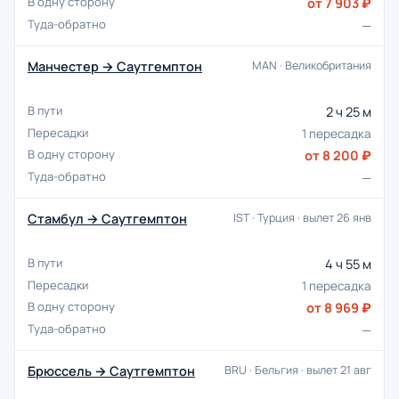
от 7 903 ₽
—
Манчестер → Саутгемптон
MAN · Великобритания
2 ч 25 м
1 пересадка
от 8 200 ₽
—
Стамбул → Саутгемптон
IST · Турция · вылет 26 янв
4 ч 55 м
1 пересадка
от 8 969 ₽
—
Брюссель → Саутгемптон
BRU · Бельгия · вылет 21 авг