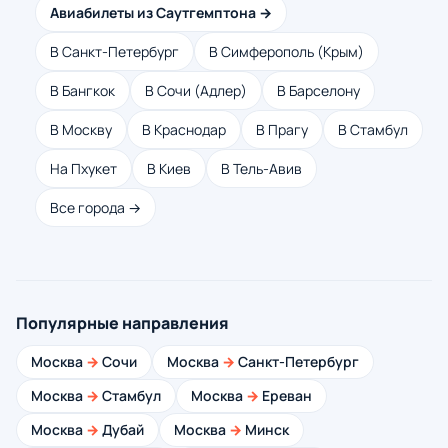
Авиабилеты из Саутгемптона →
В Санкт-Петербург
В Симферополь (Крым)
В Бангкок
В Сочи (Адлер)
В Барселону
В Москву
В Краснодар
В Прагу
В Стамбул
На Пхукет
В Киев
В Тель-Авив
Все города →
Популярные направления
Москва
→
Сочи
Москва
→
Санкт-Петербург
Москва
→
Стамбул
Москва
→
Ереван
Москва
→
Дубай
Москва
→
Минск