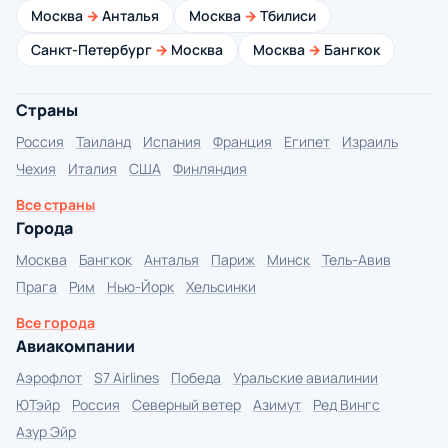
Москва
→
Анталья
Москва
→
Тбилиси
Санкт-Петербург
→
Москва
Москва
→
Бангкок
Страны
Россия
Таиланд
Испания
Франция
Египет
Израиль
Чехия
Италия
США
Финляндия
Все страны
Города
Москва
Бангкок
Анталья
Париж
Минск
Тель-Авив
Прага
Рим
Нью-Йорк
Хельсинки
Все города
Авиакомпании
Аэрофлот
S7 Airlines
Победа
Уральские авиалинии
ЮТэйр
Россия
Северный ветер
Азимут
Ред Вингс
Азур Эйр