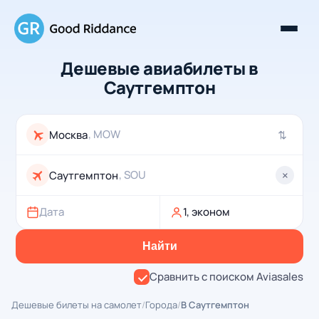
Дешевые авиабилеты в
Саутгемптон
, MOW
⇄
, SOU
×
Дата
1, эконом
Найти
Сравнить с поиском Aviasales
Дешевые билеты на самолет
/
Города
/
В Саутгемптон