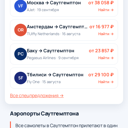
Москва → Саутгемптон
от 38 058 ₽
VF
AJet · 19 сентября
Найти →
Амстердам → Саутгемптон
от 16 977 ₽
OR
TUIfly Netherlands · 16 августа
Найти →
Баку → Саутгемптон
от 23 857 ₽
PC
Pegasus Airlines · 9 сентября
Найти →
Тбилиси → Саутгемптон
от 29 100 ₽
5F
Fly One · 15 августа
Найти →
Все спецпредложения →
Аэропорты Саутгемптона
Все самолеты в Саутгемптон прилетают в один