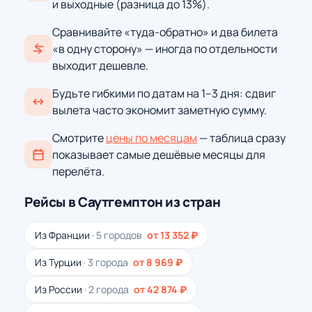
и выходные (разница до 13%).
Сравнивайте «туда-обратно» и два билета
«в одну сторону» — иногда по отдельности
выходит дешевле.
Будьте гибкими по датам на 1–3 дня: сдвиг
вылета часто экономит заметную сумму.
Смотрите
цены по месяцам
— таблица сразу
показывает самые дешёвые месяцы для
перелёта.
Рейсы в Саутгемптон из стран
Из Франции
· 5 городов
от 13 352 ₽
Из Турции
· 3 города
от 8 969 ₽
Из России
· 2 города
от 42 874 ₽