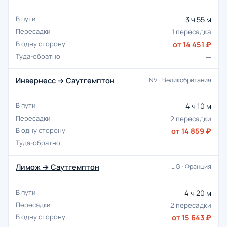
3 ч 55 м
1 пересадка
от 14 451 ₽
—
Инвернесс → Саутгемптон
INV · Великобритания
4 ч 10 м
2 пересадки
от 14 859 ₽
—
Лимож → Саутгемптон
LIG · Франция
4 ч 20 м
2 пересадки
от 15 643 ₽