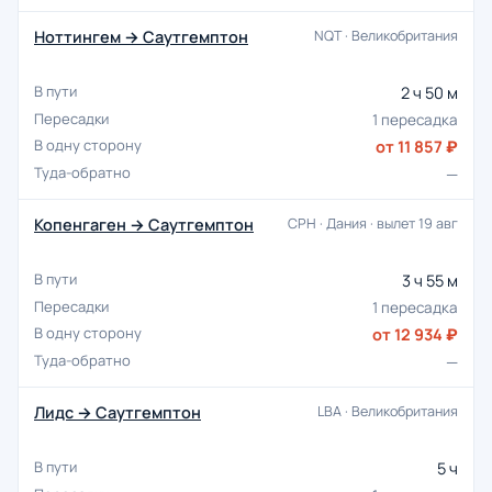
Ноттингем → Саутгемптон
NQT · Великобритания
2 ч 50 м
1 пересадка
от 11 857 ₽
—
Копенгаген → Саутгемптон
CPH · Дания · вылет 19 авг
3 ч 55 м
1 пересадка
от 12 934 ₽
—
Лидс → Саутгемптон
LBA · Великобритания
5 ч