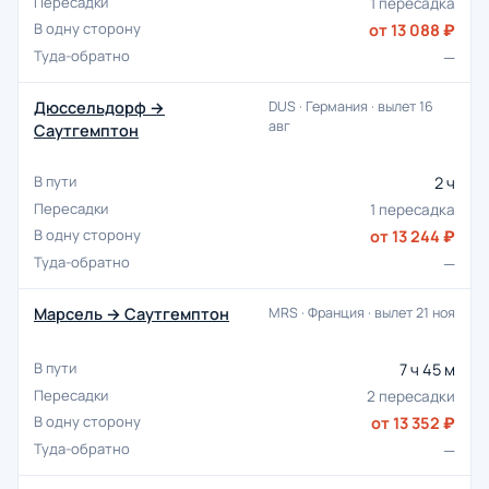
1 пересадка
от 13 088 ₽
—
Дюссельдорф →
DUS · Германия · вылет 16
авг
Саутгемптон
2 ч
1 пересадка
от 13 244 ₽
—
Марсель → Саутгемптон
MRS · Франция · вылет 21 ноя
7 ч 45 м
2 пересадки
от 13 352 ₽
—