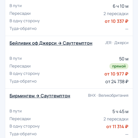
6 ч 10 м
2 пересадки
от 10 337 ₽
—
Бейливик оф Джерси → Саутгемптон
JER · Джерси
50 м
прямой
от 10 977 ₽
от 24 738 ₽
Бирмингем → Саутгемптон
BHX · Великобритания
5 ч 45 м
2 пересадки
от 11 314 ₽
—