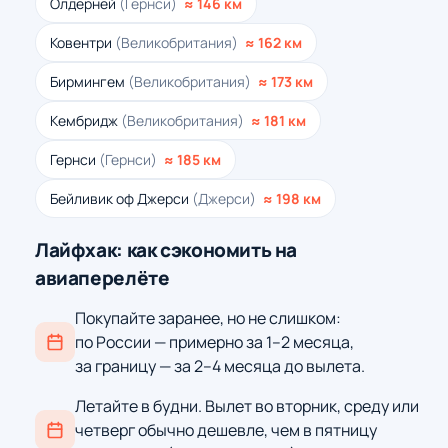
Олдерней
(Гернси)
≈ 146 км
Ковентри
(Великобритания)
≈ 162 км
Бирмингем
(Великобритания)
≈ 173 км
Кембридж
(Великобритания)
≈ 181 км
Гернси
(Гернси)
≈ 185 км
Бейливик оф Джерси
(Джерси)
≈ 198 км
Лайфхак: как сэкономить на
авиаперелёте
Покупайте заранее, но не слишком:
по России — примерно за 1–2 месяца,
за границу — за 2–4 месяца до вылета.
Летайте в будни. Вылет во вторник, среду или
четверг обычно дешевле, чем в пятницу