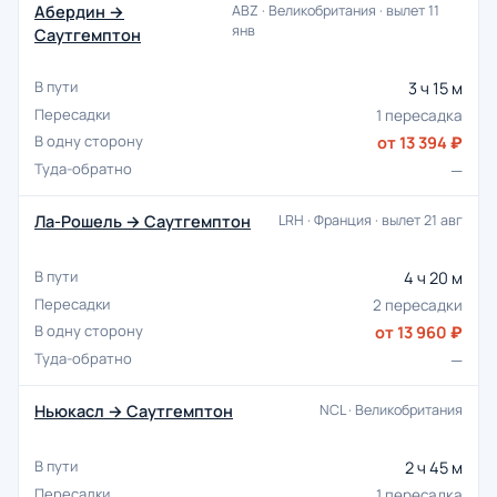
Абердин →
ABZ · Великобритания · вылет 11
янв
Саутгемптон
3 ч 15 м
1 пересадка
от 13 394 ₽
—
Ла-Рошель → Саутгемптон
LRH · Франция · вылет 21 авг
4 ч 20 м
2 пересадки
от 13 960 ₽
—
Ньюкасл → Саутгемптон
NCL · Великобритания
2 ч 45 м
1 пересадка