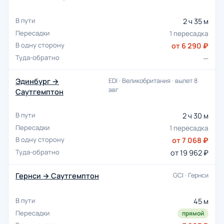
2 ч 35 м
1 пересадка
от 6 290 ₽
—
Эдинбург →
EDI · Великобритания · вылет 8
авг
Саутгемптон
2 ч 30 м
1 пересадка
от 7 068 ₽
от 19 962 ₽
Гернси → Саутгемптон
GCI · Гернси
45 м
прямой