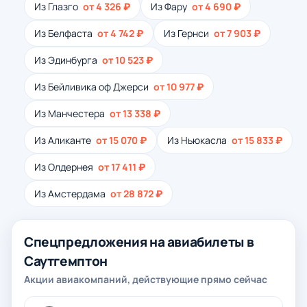
Из Глазго
от 4 326 ₽
Из Фару
от 4 690 ₽
Из Белфаста
от 4 742 ₽
Из Гернси
от 7 903 ₽
Из Эдинбурга
от 10 523 ₽
Из Бейливика оф Джерси
от 10 977 ₽
Из Манчестера
от 13 338 ₽
Из Аликанте
от 15 070 ₽
Из Ньюкасла
от 15 833 ₽
Из Олдернея
от 17 411 ₽
Из Амстердама
от 28 872 ₽
Спецпредложения на авиабилеты в
Саутгемптон
Акции авиакомпаний, действующие прямо сейчас