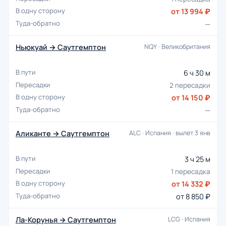
от 13 994 ₽
—
Ньюкуай → Саутгемптон
NQY · Великобритания
6 ч 30 м
2 пересадки
от 14 150 ₽
—
Аликанте → Саутгемптон
ALC · Испания · вылет 3 янв
3 ч 25 м
1 пересадка
от 14 332 ₽
от 8 850 ₽
Ла-Корунья → Саутгемптон
LCG · Испания