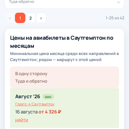
—
‹
1
2
›
1–25 из 42
Цены на авиабилеты в Саутгемптон по
месяцам
Минимальная цена месяца среди всех направлений в
Саутгемптон; рядом — маршрут с этой ценой
В одну сторону
Туда и обратно
Август ’26
мин
Глазго → Саутгемптон
16 августа
от 4 326 ₽
найти