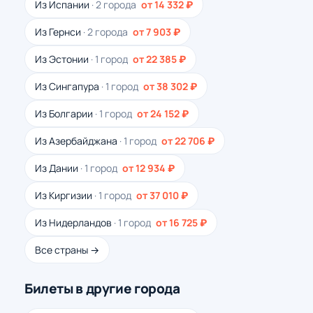
Из Испании
· 2 города
от 14 332 ₽
Из Гернси
· 2 города
от 7 903 ₽
Из Эстонии
· 1 город
от 22 385 ₽
Из Сингапура
· 1 город
от 38 302 ₽
Из Болгарии
· 1 город
от 24 152 ₽
Из Азербайджана
· 1 город
от 22 706 ₽
Из Дании
· 1 город
от 12 934 ₽
Из Киргизии
· 1 город
от 37 010 ₽
Из Нидерландов
· 1 город
от 16 725 ₽
Все страны →
Билеты в другие города