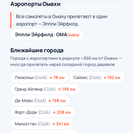
Аэропорты Омахи
Все самолеты в Омаху прилетают в один
аэропорт — Эппли Эйрфилд.
Эппли Эйрфилд · OMA
Омаха
Ближайшие города
Города с аэропортами в радиусе ~300 км от Омахи —
иногда прилететь через соседний город дешевле
Линкольн
(США)
≈ 78 км
Сайокс
(США)
≈ 132 км
Гранд-Айленд
(США)
≈ 196 км
Де-Мойн
(США)
≈ 198 км
Форт-Додж
(США)
≈ 208 км
Манхэттан
(США)
≈ 241 км