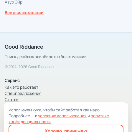
Азур Эйр
Все авиакомпании
Good Riddance
Поиск дешёвых авиабилетов без комиссии
© 2014–2026 Good Riddance
Сервис
Как это работает
Спецпредложения
Статьи
Используем куки, чтобы сайт работал как надо.
Компания
Подробнее — в
условиях использования
и
политике
Компания и контакты
конфиденциальности
.
Условия использования
Хорошо, принимаю