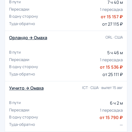
7 ч 40 м
1 пересадка
от 15 157 ₽
от 27 115 ₽
Орландо → Омаха
ORL · США
5 ч 46 м
1 пересадка
от 15 536 ₽
от 25 111 ₽
Уичито → Омаха
ICT · США · вылет 15 авг
6 ч 2 м
1 пересадка
от 15 790 ₽
—