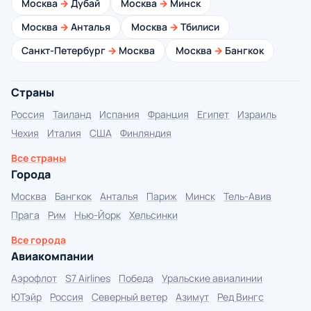
Москва
→
Дубай
Москва
→
Минск
Москва
→
Анталья
Москва
→
Тбилиси
Санкт-Петербург
→
Москва
Москва
→
Бангкок
Страны
Россия
Таиланд
Испания
Франция
Египет
Израиль
Чехия
Италия
США
Финляндия
Все страны
Города
Москва
Бангкок
Анталья
Париж
Минск
Тель-Авив
Прага
Рим
Нью-Йорк
Хельсинки
Все города
Авиакомпании
Аэрофлот
S7 Airlines
Победа
Уральские авиалинии
ЮТэйр
Россия
Северный ветер
Азимут
Ред Вингс