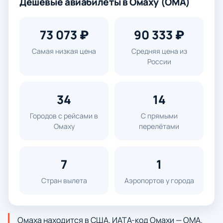
Дешевые авиабилеты в Омаху (OMA)
73 073 ₽
90 333 ₽
Самая низкая цена
Средняя цена из
России
34
14
Городов с рейсами в
С прямыми
Омаху
перелётами
7
1
Стран вылета
Аэропортов у города
Омаха находится в США. ИАТА-код Омахи — OMA.