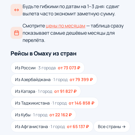
Будьте гибкими по датам на 1–3 дня: сдвиг
вылета часто экономит заметную сумму.
Смотрите
цены по месяцам
— таблица сразу
показывает самые дешёвые месяцы для
перелёта.
Рейсы в Омаху из стран
Из России
· 3 города
от 73 073 ₽
Из Азербайджана
· 1 город
от 79 399 ₽
Из Катара
· 1 город
от 91 827 ₽
Из Таджикистана
· 1 город
от 146 858 ₽
Из Кубы
· 1 город
от 22 162 ₽
Из Афганистана
· 1 город
от 65 137 ₽
Все страны →