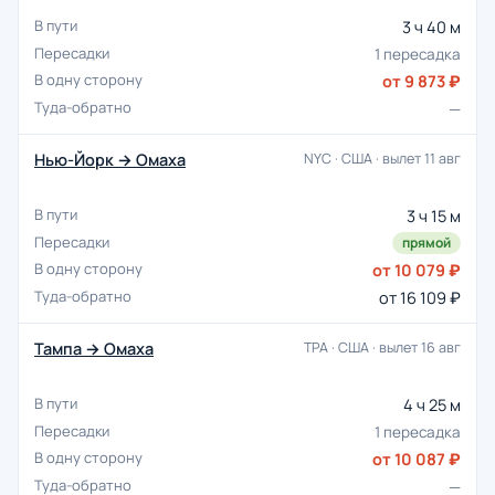
3 ч 40 м
1 пересадка
от 9 873 ₽
—
Нью-Йорк → Омаха
NYC · США · вылет 11 авг
3 ч 15 м
прямой
от 10 079 ₽
от 16 109 ₽
Тампа → Омаха
TPA · США · вылет 16 авг
4 ч 25 м
1 пересадка
от 10 087 ₽
—