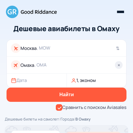
Дешевые авиабилеты в Омаху
, MOW
⇄
, OMA
×
Дата
1, эконом
Найти
Сравнить с поиском Aviasales
Дешевые билеты на самолет
/
Города
/
В Омаху