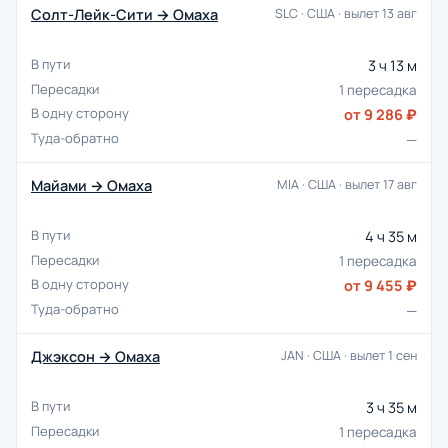
Солт-Лейк-Сити → Омаха
SLC · США · вылет 13 авг
3 ч 13 м
1 пересадка
от 9 286 ₽
—
Майами → Омаха
MIA · США · вылет 17 авг
4 ч 35 м
1 пересадка
от 9 455 ₽
—
Джэксон → Омаха
JAN · США · вылет 1 сен
3 ч 35 м
1 пересадка