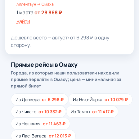
Аллентаун → Омаха
1 марта
от 28 868 ₽
найти
Дешевле всего — август: от 6 298 ₽ в одну
сторону.
Прямые рейсы в Омаху
Города, из которых наши пользователи находили
прямые перелёты в Омаху; цена — минимальная за
прямой билет
Из Денвера
от 6 298 ₽
Из Нью-Йорка
от 10 079 ₽
Из Чикаго
от 10 332 ₽
Из Тампы
от 11 417 ₽
Из Нешвиля
от 11 463 ₽
Из Лас-Вегаса
от 12 013 ₽