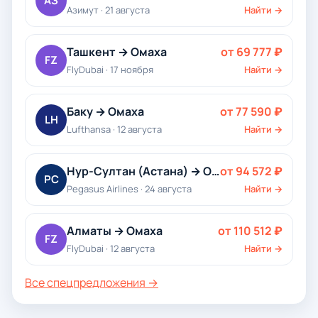
АЗ
Азимут · 21 августа
Найти →
Ташкент → Омаха
от 69 777 ₽
FZ
FlyDubai · 17 ноября
Найти →
Баку → Омаха
от 77 590 ₽
LH
Lufthansa · 12 августа
Найти →
Нур-Султан (Астана) → Омаха
от 94 572 ₽
PC
Pegasus Airlines · 24 августа
Найти →
Алматы → Омаха
от 110 512 ₽
FZ
FlyDubai · 12 августа
Найти →
Все спецпредложения →