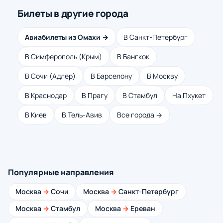
Билеты в другие города
Авиабилеты из Омахи →
В Санкт-Петербург
В Симферополь (Крым)
В Бангкок
В Сочи (Адлер)
В Барселону
В Москву
В Краснодар
В Прагу
В Стамбул
На Пхукет
В Киев
В Тель-Авив
Все города →
Популярные направления
Москва
→
Сочи
Москва
→
Санкт-Петербург
Москва
→
Стамбул
Москва
→
Ереван