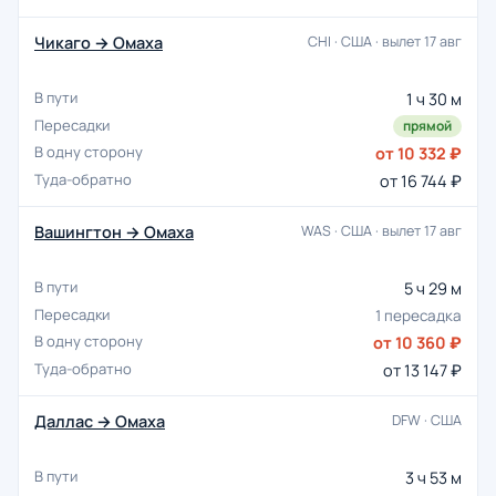
Чикаго → Омаха
CHI · США · вылет 17 авг
1 ч 30 м
прямой
от 10 332 ₽
от 16 744 ₽
Вашингтон → Омаха
WAS · США · вылет 17 авг
5 ч 29 м
1 пересадка
от 10 360 ₽
от 13 147 ₽
Даллас → Омаха
DFW · США
3 ч 53 м