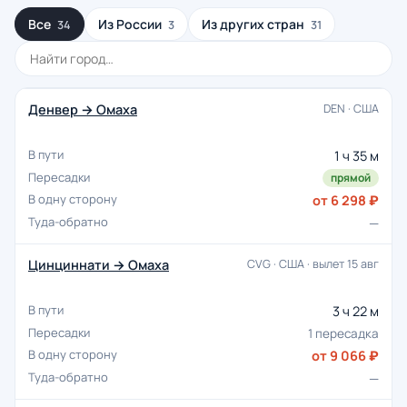
Все
Из России
Из других стран
34
3
31
Денвер → Омаха
DEN · США
1 ч 35 м
прямой
от 6 298 ₽
—
Цинциннати → Омаха
CVG · США · вылет 15 авг
3 ч 22 м
1 пересадка
от 9 066 ₽
—