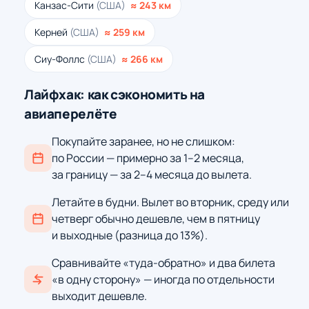
Канзас-Сити
(США)
≈ 243 км
Керней
(США)
≈ 259 км
Сиу-Фоллс
(США)
≈ 266 км
Лайфхак: как сэкономить на
авиаперелёте
Покупайте заранее, но не слишком:
по России — примерно за 1–2 месяца,
за границу — за 2–4 месяца до вылета.
Летайте в будни. Вылет во вторник, среду или
четверг обычно дешевле, чем в пятницу
и выходные (разница до 13%).
Сравнивайте «туда-обратно» и два билета
«в одну сторону» — иногда по отдельности
выходит дешевле.