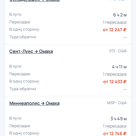
6 ч 2 м
1 пересадка
от 12 247 ₽
—
Сент-Луис → Омаха
STL · США
4 ч 11 м
1 пересадка
от 12 433 ₽
—
Миннеаполис → Омаха
MSP · США
3 ч 49 м
1 пересадка
от 12 746 ₽