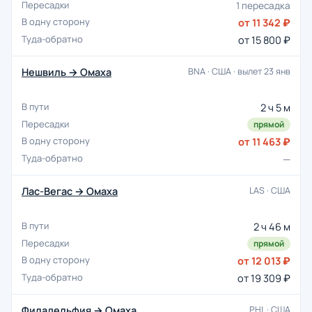
1 пересадка
от 11 342 ₽
от 15 800 ₽
Нешвиль → Омаха
BNA · США · вылет 23 янв
2 ч 5 м
прямой
от 11 463 ₽
—
Лас-Вегас → Омаха
LAS · США
2 ч 46 м
прямой
от 12 013 ₽
от 19 309 ₽
Филадельфия → Омаха
PHL · США