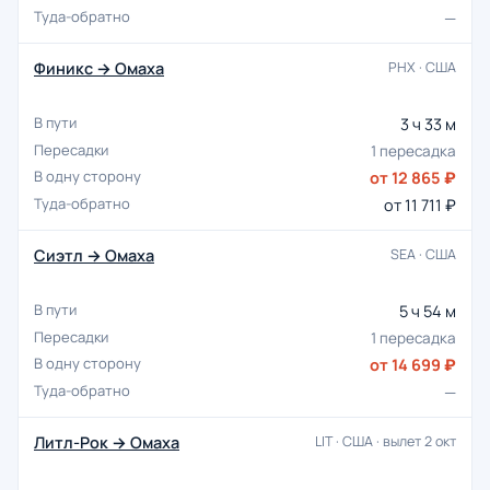
—
Финикс → Омаха
PHX · США
3 ч 33 м
1 пересадка
от 12 865 ₽
от 11 711 ₽
Сиэтл → Омаха
SEA · США
5 ч 54 м
1 пересадка
от 14 699 ₽
—
Литл-Рок → Омаха
LIT · США · вылет 2 окт