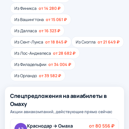
Из Финикса
от 14 280 ₽
Из Вашингтона
от 15 061 ₽
Из Далласа
от 16 323 ₽
Из Сент-Луиса
от 18 845 ₽
Из Сиэтла
от 21 649 ₽
Из Лос-Анджелеса
от 28 682 ₽
Из Филадельфии
от 34 004 ₽
Из Орландо
от 39 582 ₽
Спецпредложения на авиабилеты в
Омаху
Акции авиакомпаний, действующие прямо сейчас
Краснодар → Омаха
от 80 556 ₽