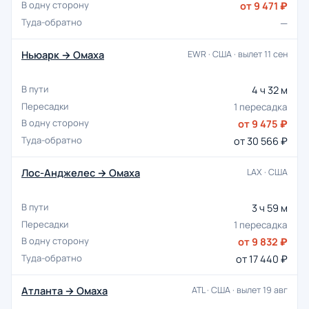
от 9 471 ₽
—
Ньюарк → Омаха
EWR · США · вылет 11 сен
4 ч 32 м
1 пересадка
от 9 475 ₽
от 30 566 ₽
Лос-Анджелес → Омаха
LAX · США
3 ч 59 м
1 пересадка
от 9 832 ₽
от 17 440 ₽
Атланта → Омаха
ATL · США · вылет 19 авг