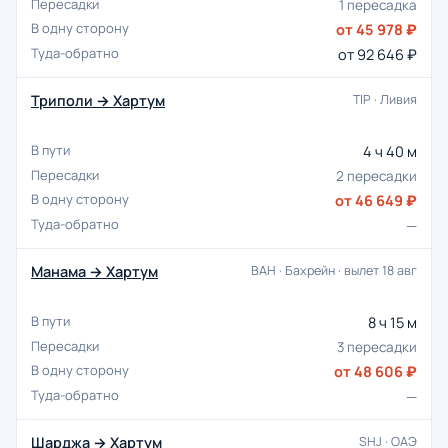
1 пересадка
от 45 978 ₽
от 92 646 ₽
Триполи → Хартум
TIP · Ливия
4 ч 40 м
2 пересадки
от 46 649 ₽
—
Манама → Хартум
BAH · Бахрейн · вылет 18 авг
8 ч 15 м
3 пересадки
от 48 606 ₽
—
Шарджа → Хартум
SHJ · ОАЭ