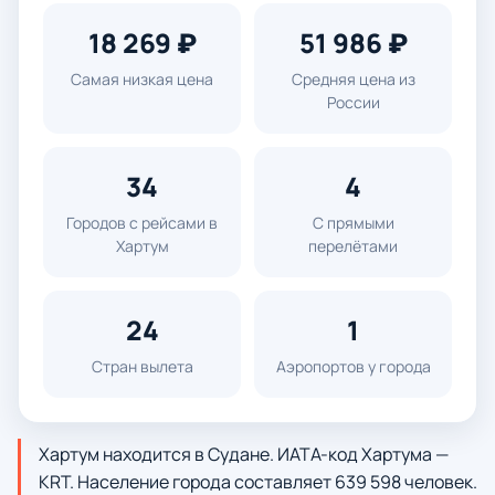
18 269 ₽
51 986 ₽
Самая низкая цена
Средняя цена из
России
34
4
Городов с рейсами в
С прямыми
Хартум
перелётами
24
1
Стран вылета
Аэропортов у города
Хартум находится в Судане. ИАТА-код Хартума —
KRT. Население города составляет 639 598 человек.