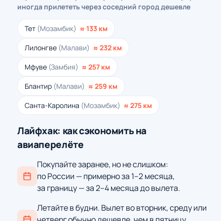
иногда прилететь через соседний город дешевле
Тет
(Мозамбик)
≈ 133 км
Лилонгве
(Малави)
≈ 232 км
Мфуве
(Замбия)
≈ 257 км
Блантир
(Малави)
≈ 259 км
Санта-Каролина
(Мозамбик)
≈ 275 км
Лайфхак: как сэкономить на
авиаперелёте
Покупайте заранее, но не слишком:
по России — примерно за 1–2 месяца,
за границу — за 2–4 месяца до вылета.
Летайте в будни. Вылет во вторник, среду или
четверг обычно дешевле, чем в пятницу