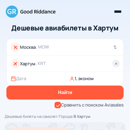
Дешевые авиабилеты в Хартум
, MOW
⇄
, KRT
×
Дата
1, эконом
Найти
Сравнить с поиском Aviasales
Дешевые билеты на самолет
/
Города
/
В Хартум