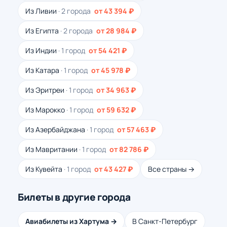
Из Ливии
· 2 города
от 43 394 ₽
Из Египта
· 2 города
от 28 984 ₽
Из Индии
· 1 город
от 54 421 ₽
Из Катара
· 1 город
от 45 978 ₽
Из Эритреи
· 1 город
от 34 963 ₽
Из Марокко
· 1 город
от 59 632 ₽
Из Азербайджана
· 1 город
от 57 463 ₽
Из Мавритании
· 1 город
от 82 786 ₽
Из Кувейта
· 1 город
от 43 427 ₽
Все страны →
Билеты в другие города
Авиабилеты из Хартума →
В Санкт-Петербург