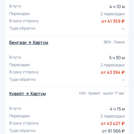
4 ч 10 м
2 пересадки
от 41 359 ₽
—
Бенгази → Хартум
BEN · Ливия
5 ч 30 м
2 пересадки
от 43 394 ₽
—
Кувейт → Хартум
KWI · Кувейт · вылет 17 авг
4 ч 15 м
2 пересадки
от 43 427 ₽
от 91 566 ₽