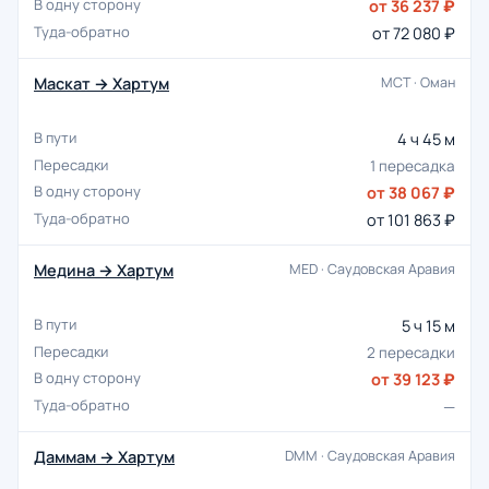
от 36 237 ₽
от 72 080 ₽
Маскат → Хартум
MCT · Оман
4 ч 45 м
1 пересадка
от 38 067 ₽
от 101 863 ₽
Медина → Хартум
MED · Саудовская Аравия
5 ч 15 м
2 пересадки
от 39 123 ₽
—
Даммам → Хартум
DMM · Саудовская Аравия