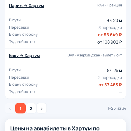
Париж → Хартум
PAR · Франция
9 ч 20 м
3 пересадки
от 56 649 ₽
от 108 902 ₽
Баку → Хартум
BAK · Азербайджан · вылет 7 окт
8 ч 25 м
2 пересадки
от 57 463 ₽
—
‹
1
2
›
1–25 из 34
Цены на авиабилеты в Хартум по