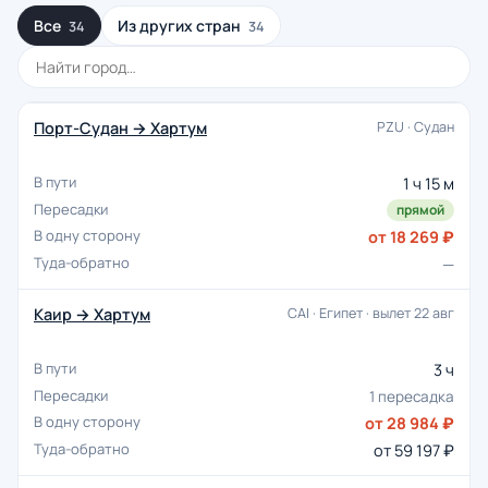
Все
Из других стран
34
34
Порт-Судан → Хартум
PZU · Судан
1 ч 15 м
прямой
от 18 269 ₽
—
Каир → Хартум
CAI · Египет · вылет 22 авг
3 ч
1 пересадка
от 28 984 ₽
от 59 197 ₽