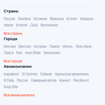
Страны
Россия
Таиланд
Испания
Франция
Египет
Израиль
Чехия
Италия
США
Финляндия
Все страны
Города
Москва
Бангкок
Анталья
Париж
Минск
Тель-Авив
Прага
Рим
Нью-Йорк
Хельсинки
Все города
Авиакомпании
Аэрофлот
S7 Airlines
Победа
Уральские авиалинии
ЮТэйр
Россия
Северный ветер
Азимут
Ред Вингс
Азур Эйр
Все авиакомпании