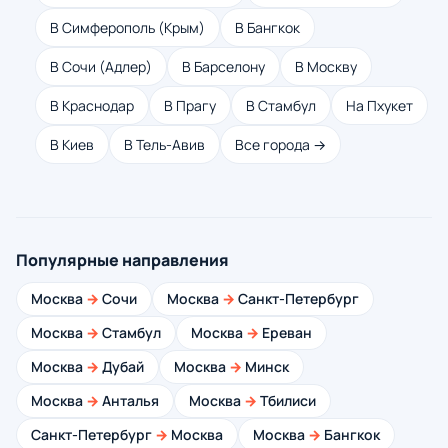
В Симферополь (Крым)
В Бангкок
В Сочи (Адлер)
В Барселону
В Москву
В Краснодар
В Прагу
В Стамбул
На Пхукет
В Киев
В Тель-Авив
Все города →
Популярные направления
Москва
→
Сочи
Москва
→
Санкт-Петербург
Москва
→
Стамбул
Москва
→
Ереван
Москва
→
Дубай
Москва
→
Минск
Москва
→
Анталья
Москва
→
Тбилиси
Санкт-Петербург
→
Москва
Москва
→
Бангкок