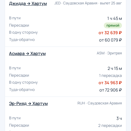
Джидда → Хартум
JED · Саудовская Аравия · вылет 25 авг
1 ч 45 м
прямой
от 32 639 ₽
от 60 079 ₽
Асмара → Хартум
ASM · Эритрея
2 ч 15 м
1 пересадка
от 34 963 ₽
от 72 906 ₽
Эр-Рияд → Хартум
RUH · Саудовская Аравия
3 ч
2 пересадки