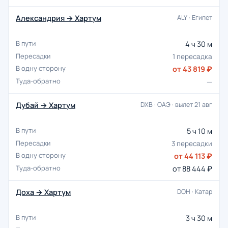
Александрия → Хартум
ALY · Египет
4 ч 30 м
1 пересадка
от 43 819 ₽
—
Дубай → Хартум
DXB · ОАЭ · вылет 21 авг
5 ч 10 м
3 пересадки
от 44 113 ₽
от 88 444 ₽
Доха → Хартум
DOH · Катар
3 ч 30 м