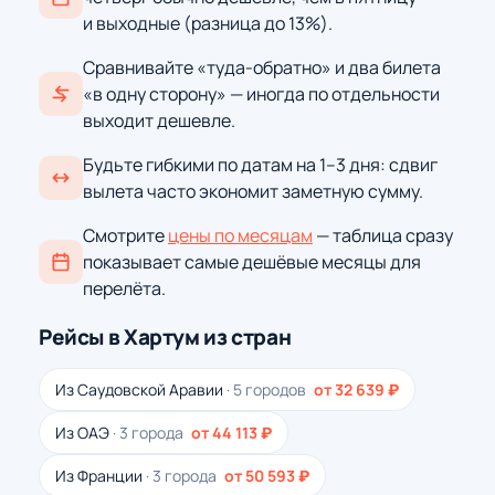
и выходные (разница до 13%).
Сравнивайте «туда-обратно» и два билета
«в одну сторону» — иногда по отдельности
выходит дешевле.
Будьте гибкими по датам на 1–3 дня: сдвиг
вылета часто экономит заметную сумму.
Смотрите
цены по месяцам
— таблица сразу
показывает самые дешёвые месяцы для
перелёта.
Рейсы в Хартум из стран
Из Саудовской Аравии
· 5 городов
от 32 639 ₽
Из ОАЭ
· 3 города
от 44 113 ₽
Из Франции
· 3 города
от 50 593 ₽