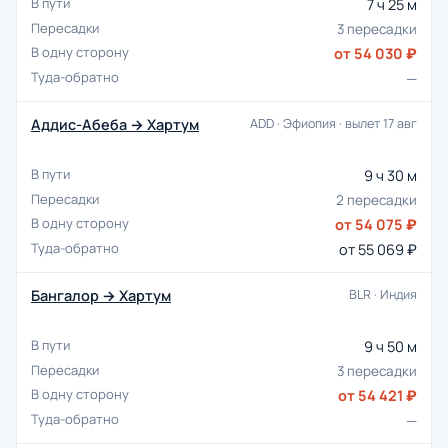
7 ч 25 м
3 пересадки
от 54 030 ₽
—
Аддис-Абеба → Хартум
ADD · Эфиопия · вылет 17 авг
9 ч 30 м
2 пересадки
от 54 075 ₽
от 55 069 ₽
Бангалор → Хартум
BLR · Индия
9 ч 50 м
3 пересадки
от 54 421 ₽
—