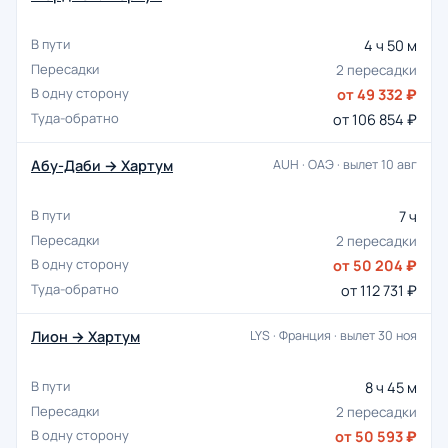
4 ч 50 м
2 пересадки
от 49 332 ₽
от 106 854 ₽
Абу-Даби → Хартум
AUH · ОАЭ · вылет 10 авг
7 ч
2 пересадки
от 50 204 ₽
от 112 731 ₽
Лион → Хартум
LYS · Франция · вылет 30 ноя
8 ч 45 м
2 пересадки
от 50 593 ₽