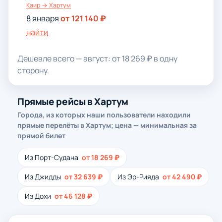
Каир → Хартум
8 января
от 121 140 ₽
найти
Дешевле всего — август: от 18 269 ₽ в одну
сторону.
Прямые рейсы в Хартум
Города, из которых наши пользователи находили
прямые перелёты в Хартум; цена — минимальная за
прямой билет
Из Порт-Судана
от 18 269 ₽
Из Джидды
от 32 639 ₽
Из Эр-Рияда
от 42 490 ₽
Из Дохи
от 46 128 ₽