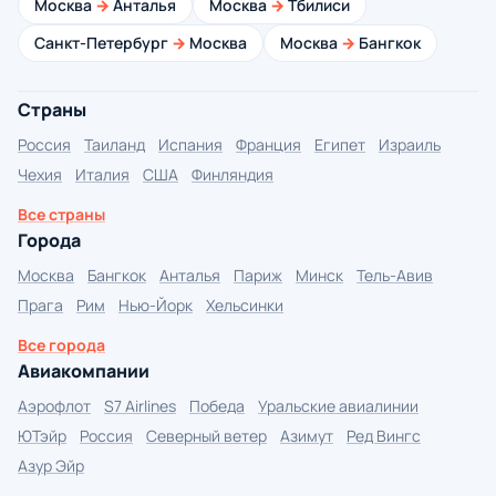
Москва
→
Анталья
Москва
→
Тбилиси
Санкт-Петербург
→
Москва
Москва
→
Бангкок
Страны
Россия
Таиланд
Испания
Франция
Египет
Израиль
Чехия
Италия
США
Финляндия
Все страны
Города
Москва
Бангкок
Анталья
Париж
Минск
Тель-Авив
Прага
Рим
Нью-Йорк
Хельсинки
Все города
Авиакомпании
Аэрофлот
S7 Airlines
Победа
Уральские авиалинии
ЮТэйр
Россия
Северный ветер
Азимут
Ред Вингс
Азур Эйр