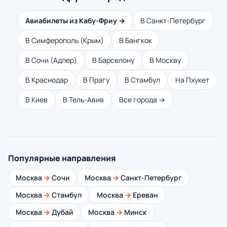
Авиабилеты из Кабу-Фриу →
В Санкт-Петербург
В Симферополь (Крым)
В Бангкок
В Сочи (Адлер)
В Барселону
В Москву
В Краснодар
В Прагу
В Стамбул
На Пхукет
В Киев
В Тель-Авив
Все города →
Популярные направления
Москва
→
Сочи
Москва
→
Санкт-Петербург
Москва
→
Стамбул
Москва
→
Ереван
Москва
→
Дубай
Москва
→
Минск