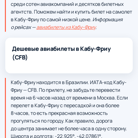
среди сотен авиакомпаний и десятков билетных
агентств. Поможем найти и купить билет на самолет
в Кабу-Фриу по самой низкой цене.
Информация
о рейсах —
авиабилеты из Кабу-Фриу
.
Дешевые авиабилеты в Кабу-Фриу
(CFB)
Кабу-Фриу находится в Бразилии. ИАТА-код Кабу-
Фриу — CFB. По прилету, не забудьте перевести
время на 6 часов назад от времени в Москва. Если
перелет в Кабу-Фриу с пересадкой и она более
8 часов, то есть прекрасная возможность
прогуляться по городу. Как правило, дорога
до центра занимает не более часа в одну сторону.
Широта и долгота: -22.925°, -42.07861°.