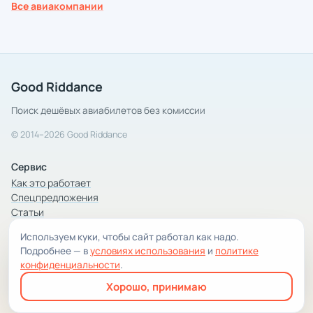
Все авиакомпании
Good Riddance
Поиск дешёвых авиабилетов без комиссии
© 2014–2026 Good Riddance
Сервис
Как это работает
Спецпредложения
Статьи
Используем куки, чтобы сайт работал как надо.
Компания
Подробнее — в
условиях использования
и
политике
Компания и контакты
конфиденциальности
.
Условия использования
Хорошо, принимаю
Конфиденциальность