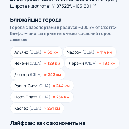
Широта и долгота: 41.87528°, -103.60111°.
Ближайшие города
Города с аэропортами в радиусе ~300 км от Скоттс-
Блуфф — иногда прилететь через соседний город
дешевле
Альянс
(США)
≈ 69 км
Чадрон
(США)
≈ 114 км
Чейенн
(США)
≈ 129 км
Лерэми
(США)
≈ 183 км
Денвер
(США)
≈ 242 км
Рапид-Сити
(США)
≈ 244 км
Норт-Платт
(США)
≈ 256 км
Каспер
(США)
≈ 261 км
Лайфхак: как сэкономить на