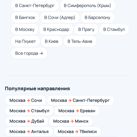
В Санкт-Петербург
В Симферополь (Крым)
В Бангкок
В Сочи (Адлер)
В Барселону
В Москву
В Краснодар
В Прагу
В Стамбул
На Пхукет
В Киев
В Тель-Авив
Все города →
Популярные направления
Москва
→
Сочи
Москва
→
Санкт-Петербург
Москва
→
Стамбул
Москва
→
Ереван
Москва
→
Дубай
Москва
→
Минск
Москва
→
Анталья
Москва
→
Тбилиси