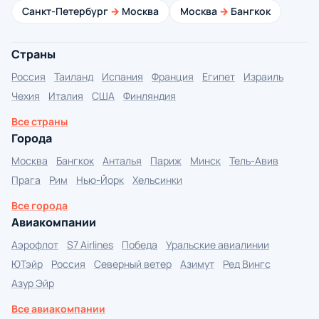
Санкт-Петербург
→
Москва
Москва
→
Бангкок
Страны
Россия
Таиланд
Испания
Франция
Египет
Израиль
Чехия
Италия
США
Финляндия
Все страны
Города
Москва
Бангкок
Анталья
Париж
Минск
Тель-Авив
Прага
Рим
Нью-Йорк
Хельсинки
Все города
Авиакомпании
Аэрофлот
S7 Airlines
Победа
Уральские авиалинии
ЮТэйр
Россия
Северный ветер
Азимут
Ред Вингс
Азур Эйр
Все авиакомпании