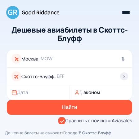
Дешевые авиабилеты в Скоттс-
Блуфф
, MOW
⇄
, BFF
×
Дата
1, эконом
Найти
Сравнить с поиском Aviasales
Дешевые билеты на самолет
/
Города
/
В Скоттс-Блуфф