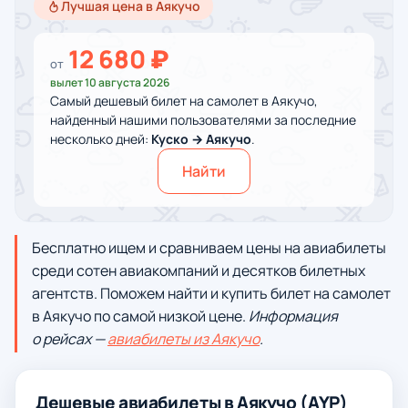
Лучшая цена в Аякучо
12 680 ₽
от
вылет 10 августа 2026
Самый дешевый билет на самолет в Аякучо,
найденный нашими пользователями за последние
несколько дней:
Куско → Аякучо
.
Найти
Бесплатно ищем и сравниваем цены на авиабилеты
среди сотен авиакомпаний и десятков билетных
агентств. Поможем найти и купить билет на самолет
в Аякучо по самой низкой цене.
Информация
о рейсах —
авиабилеты из Аякучо
.
Дешевые авиабилеты в Аякучо (AYP)