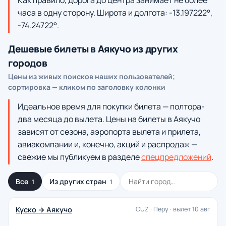
Как правило, дорога до центра занимает не более
часа в одну сторону. Широта и долгота: -13.197222°,
-74.24722°.
Дешевые билеты в Аякучо из других
городов
Цены из живых поисков наших пользователей;
сортировка — кликом по заголовку колонки
Идеальное время для покупки билета — полтора-
два месяца до вылета. Цены на билеты в Аякучо
зависят от сезона, аэропорта вылета и прилета,
авиакомпании и, конечно, акций и распродаж —
свежие мы публикуем в разделе
спецпредложений
.
Все
Из других стран
1
1
Куско → Аякучо
CUZ · Перу · вылет 10 авг