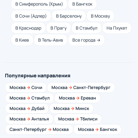
В Симферополь (Крым)
В Бангкок
В Сочи (Адлер)
В Барселону
В Москву
В Краснодар
В Прагу
В Стамбул
На Пхукет
В Киев
В Тель-Авив
Все города →
Популярные направления
Москва
→
Сочи
Москва
→
Санкт-Петербург
Москва
→
Стамбул
Москва
→
Ереван
Москва
→
Дубай
Москва
→
Минск
Москва
→
Анталья
Москва
→
Тбилиси
Санкт-Петербург
→
Москва
Москва
→
Бангкок