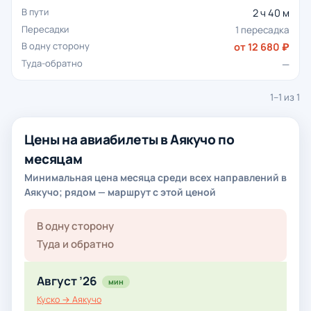
2 ч 40 м
1 пересадка
от 12 680 ₽
—
1–1 из 1
Цены на авиабилеты в Аякучо по
месяцам
Минимальная цена месяца среди всех направлений в
Аякучо; рядом — маршрут с этой ценой
В одну сторону
Туда и обратно
Август ’26
мин
Куско → Аякучо