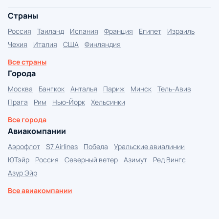
Страны
Россия
Таиланд
Испания
Франция
Египет
Израиль
Чехия
Италия
США
Финляндия
Все страны
Города
Москва
Бангкок
Анталья
Париж
Минск
Тель-Авив
Прага
Рим
Нью-Йорк
Хельсинки
Все города
Авиакомпании
Аэрофлот
S7 Airlines
Победа
Уральские авиалинии
ЮТэйр
Россия
Северный ветер
Азимут
Ред Вингс
Азур Эйр
Все авиакомпании