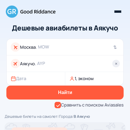
Дешевые авиабилеты в Аякучо
, MOW
⇄
, AYP
×
Дата
1, эконом
Найти
Сравнить с поиском Aviasales
Дешевые билеты на самолет
/
Города
/
В Аякучо