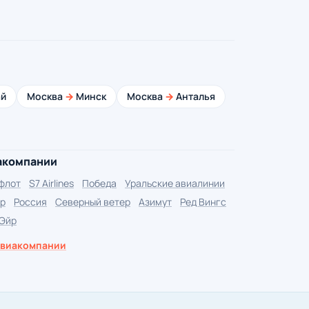
й
Москва
→
Минск
Москва
→
Анталья
акомпании
флот
S7 Airlines
Победа
Уральские авиалинии
р
Россия
Северный ветер
Азимут
Ред Вингс
 Эйр
авиакомпании