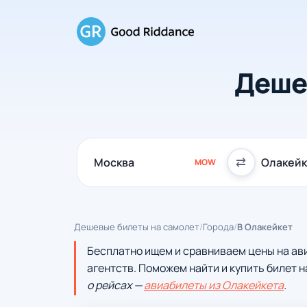
Деше
⇄
MOW
Дешевые билеты на самолет
/
Города
/
В Олакейкет
Бесплатно ищем и сравниваем цены на ав
агентств. Поможем найти и купить билет н
о рейсах —
авиабилеты из Олакейкета
.