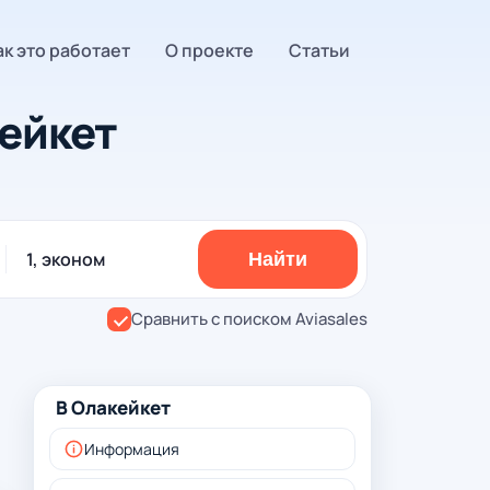
ак это работает
О проекте
Статьи
ейкет
1, эконом
Найти
Сравнить с поиском Aviasales
В Олакейкет
Информация