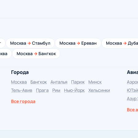
г
Москва
→
Стамбул
Москва
→
Ереван
Москва
→
Дуба
ква
Москва
→
Бангкок
Города
Ави
Москва
Бангкок
Анталья
Париж
Минск
Аэро
Тель-Авив
Прага
Рим
Нью-Йорк
Хельсинки
ЮТэй
Азур
Все города
Все 