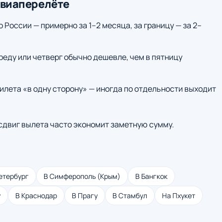
авиаперелёте
о России — примерно за 1–2 месяца, за границу — за 2–
среду или четверг обычно дешевле, чем в пятницу
илета «в одну сторону» — иногда по отдельности выходит
 сдвиг вылета часто экономит заметную сумму.
етербург
В Симферополь (Крым)
В Бангкок
у
В Краснодар
В Прагу
В Стамбул
На Пхукет