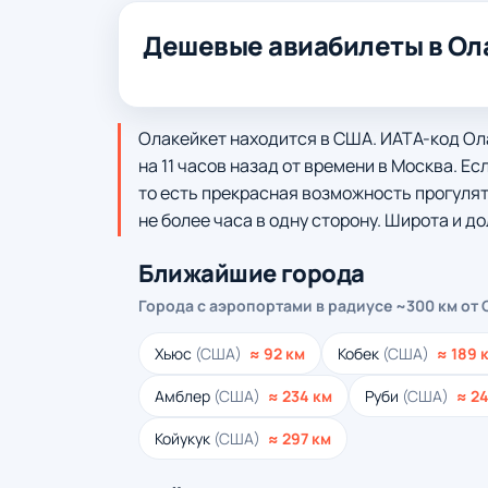
Дешевые авиабилеты в Ол
Олакейкет находится в США. ИАТА-код Ола
на 11 часов назад от времени в Москва. Ес
то есть прекрасная возможность прогулять
не более часа в одну сторону. Широта и дол
Ближайшие города
Города с аэропортами в радиусе ~300 км от
Хьюс
(США)
≈ 92 км
Кобек
(США)
≈ 189 
Амблер
(США)
≈ 234 км
Руби
(США)
≈ 24
Койукук
(США)
≈ 297 км