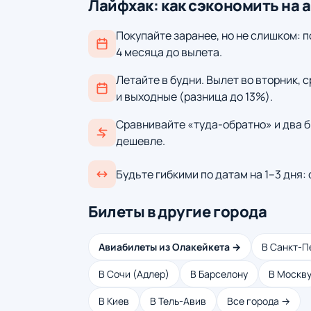
Лайфхак: как сэкономить на 
Покупайте заранее, но не слишком: п
4 месяца до вылета.
Летайте в будни. Вылет во вторник, 
и выходные (разница до 13%).
Сравнивайте «туда-обратно» и два б
дешевле.
Будьте гибкими по датам на 1–3 дня:
Билеты в другие города
Авиабилеты из Олакейкета →
В Санкт-П
В Сочи (Адлер)
В Барселону
В Москв
В Киев
В Тель-Авив
Все города →