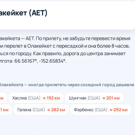
акейкет (AET)
кейкета — AET. По прилету, не забудьте перевести время
ли перелет в Олакейкет с пересадкой и она более 8 часов,
ся по городу. Как правило, дорога до центра занимает
гота: 66.56167°, -152.65834°.
 Олакейкета — иногда прилететь через соседний город дешевле
км
Хаслиа
(США)
≈ 192 км
Шунгнак
(США)
≈ 201 км
1 км
Галена
(США)
≈ 282 км
Фэрбенкс
(США)
≈ 292 км