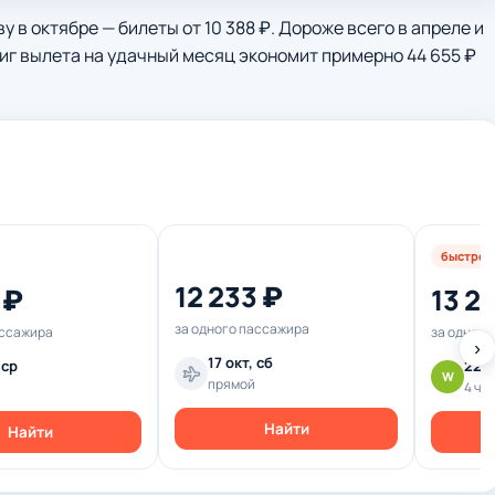
 в октябре — билеты от 10 388 ₽. Дороже всего в апреле и
двиг вылета на удачный месяц экономит примерно 44 655 ₽
быстрее
12 233 ₽
 ₽
13 2
за одного пассажира
ассажира
за одного
›
17 окт, сб
 ср
22 о
W
прямой
4 ч 3
Найти
Найти