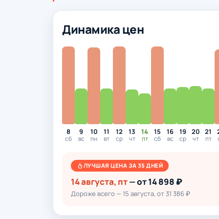
Динамика цен
8
9
10
11
12
13
14
15
16
19
20
21
сб
вс
пн
вт
ср
чт
пт
сб
вс
ср
чт
пт
ЛУЧШАЯ ЦЕНА ЗА 35 ДНЕЙ
14 августа, пт
— от 14 898 ₽
Дороже всего — 15 августа, от 31 386 ₽