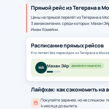
Прямой рейс из Тегерана в М
Цены на прямой перелёт из Тегерана в Мо
3 авиакомпании, среди которых: Махан Эй
Имам Хомейни.
Расписание прямых рейсов
Кто летает без пересадок из Тегерана в Моск
Махан Эйр
дешевле и чаще всех
МА
Лайфхак: как сэкономить на 
Покупайте заранее, но не слишком: п
4 месяца до вылета.