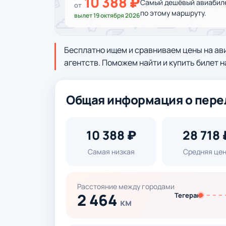
10 388 ₽
Самый дешёвый авиабилет
от
по этому маршруту.
вылет 19 октября 2026
Бесплатно ищем и сравниваем цены на ав
агентств. Поможем найти и купить билет н
Общая информация о пере
10 388 ₽
28 718 
Самая низкая
Средняя це
Расстояние между городами
2 464
Тегеран
км