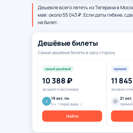
Дешевле всего лететь из Тегерана в Москву
мае: около 55 043 ₽. Если даты гибкие, с
на билет.
Дешёвые билеты
Самые дешёвые билеты в одну сторону
самый дешёвый
прямой
10 388 ₽
11 845
за одного пассажира
за одного п
19 окт, пн
21 окт,
J
5 ч · 1 пересадка · J
прямой
Найти