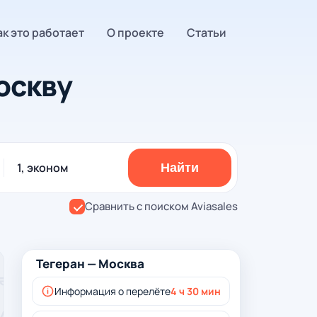
ак это работает
О проекте
Статьи
оскву
1, эконом
Найти
Сравнить с поиском Aviasales
Тегеран — Москва
Информация о перелёте
4 ч 30 мин