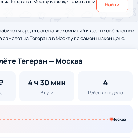
 из Тегерана в Москву из всех, что мы нашли
Найти
иабилеты среди сотен авиакомпаний и десятков билетных
а самолет из Тегерана в Москву по самой низкой цене.
лёте Тегеран — Москва
₽
4 ч 30 мин
4
на
В пути
Рейсов в неделю
Москва