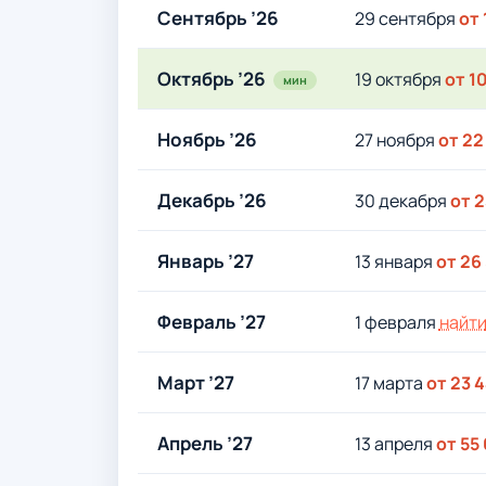
Сентябрь ’26
29 сентября
от 
Октябрь ’26
19 октября
от 1
мин
Ноябрь ’26
27 ноября
от 22
Декабрь ’26
30 декабря
от 2
Январь ’27
13 января
от 26
Февраль ’27
1 февраля
найт
Март ’27
17 марта
от 23 4
Апрель ’27
13 апреля
от 55