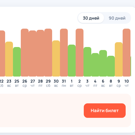
30 дней
90 дней
22
23
25
26
27
28
29
30
31
1
2
3
4
6
8
9
10
1
сб
вс
вт
ср
чт
пт
сб
вс
пн
вт
ср
чт
пт
вс
вт
ср
чт
п
Найти билет