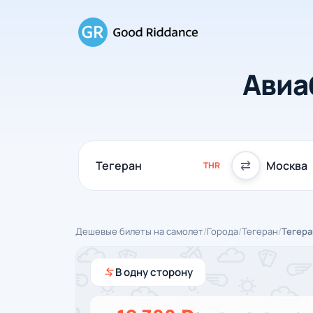
Авиа
⇄
THR
Дешевые билеты на самолет
/
Города
/
Тегеран
/
Тегера
В одну сторону