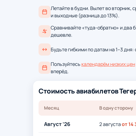
Летайте в будни. Вылет во вторник, 
и выходные (разница до 13%).
Сравнивайте «туда-обратно» и два б
дешевле.
Будьте гибкими по датам на 1–3 дня:
Пользуйтесь
календарём низких цен
вперёд.
Стоимость авиабилетов Теге
Месяц
В одну сторону
Август ’26
2 августа
от 14 