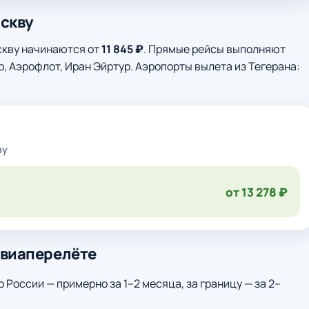
оскву
скву начинаются от
11 845 ₽
. Прямые рейсы выполняют
р, Аэрофлот, Иран Эйртур. Аэропорты вылета из Тегерана:
ву
от 13 278 ₽
авиаперелёте
о России — примерно за 1–2 месяца, за границу — за 2–