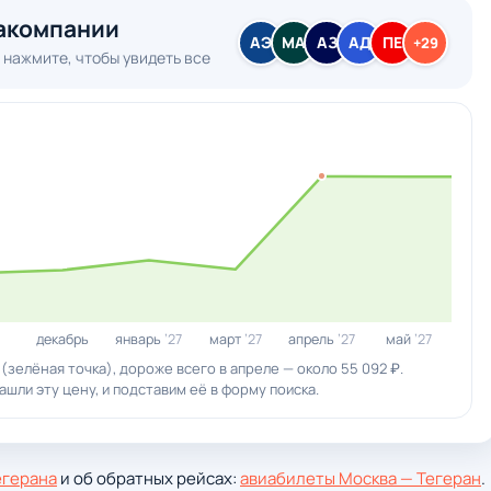
акомпании
АЭ
МА
АЗ
АД
ПЕ
+29
 нажмите, чтобы увидеть все
декабрь
январь
’27
март
’27
апрель
’27
май
’27
 (зелёная точка), дороже всего в апреле — около 55 092 ₽.
шли эту цену, и подставим её в форму поиска.
егерана
и об обратных рейсах:
авиабилеты Москва — Тегеран
.