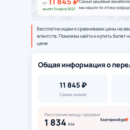
11 845 ₽
Самый дешёвый авиабилет 
от
мы нашли по этому маршр
вылет 3 марта 2027
Бесплатно ищем и сравниваем цены на ав
агентств. Поможем найти и купить билет н
цене.
Общая информация о пере
11 845 ₽
Самая низкая
Расстояние между городами
1 834
Екатеринбург
км