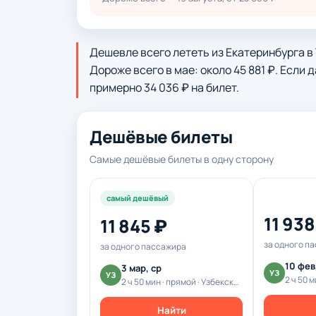
Дешевле всего лететь из Екатеринбурга в Т
Дороже всего в мае: около 45 881 ₽. Если
примерно 34 036 ₽ на билет.
Дешёвые билеты
Самые дешёвые билеты в одну сторону
самый дешёвый
11 938
11 845 ₽
за одного п
за одного пассажира
10 фев
3 мар, ср
УЗ
УЗ
2 ч 50 мин · прямой · Узбекские авиалинии
Найти