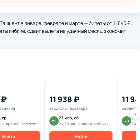
ашкент в январе, феврале и марте — билеты от 11 845 ₽.
 даты гибкие, сдвиг вылета на удачный месяц экономит
 ₽
11 938 ₽
11 9
ассажира
за одного пассажира
за одного
›
, ср
27 мар, сб
24 м
УЗ
УЗ
2 ч 50 мин · прямой · Узбекские авиалинии
2 ч 50 мин · прямой · Узбекские авиалинии
Найти
Найти