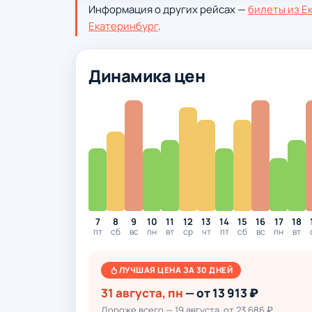
Информация о других рейсах —
билеты из Е
Екатеринбург
.
Динамика цен
7
8
9
10
11
12
13
14
15
16
17
18
пт
сб
вс
пн
вт
ср
чт
пт
сб
вс
пн
вт
ЛУЧШАЯ ЦЕНА ЗА 30 ДНЕЙ
31 августа, пн
— от 13 913 ₽
Дороже всего — 19 августа, от 23 686 ₽