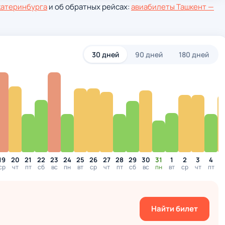
катеринбурга
и об обратных рейсах:
авиабилеты Ташкент —
30 дней
90 дней
180 дней
19
20
21
22
23
24
25
26
27
28
29
30
31
1
2
3
4
ср
чт
пт
сб
вс
пн
вт
ср
чт
пт
сб
вс
пн
вт
ср
чт
пт
с
Найти билет