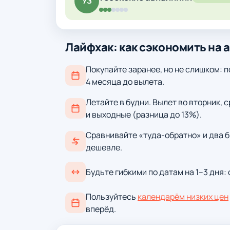
УЗ
Лайфхак: как сэкономить на 
Покупайте заранее, но не слишком: п
4 месяца до вылета.
Летайте в будни. Вылет во вторник, 
и выходные (разница до 13%).
Сравнивайте «туда-обратно» и два б
дешевле.
Будьте гибкими по датам на 1–3 дня:
Пользуйтесь
календарём низких цен
вперёд.