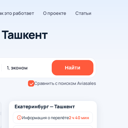
ак это работает
О проекте
Статьи
 Ташкент
1, эконом
Найти
Сравнить с поиском Aviasales
Екатеринбург — Ташкент
Информация о перелёте
2 ч 40 мин