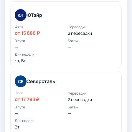
ЮТэйр
ЮТ
от 15 686 ₽
2 пересадки
—
—
Чт, Вс
Северсталь
СЕ
от 17 793 ₽
2 пересадки
—
—
Вт