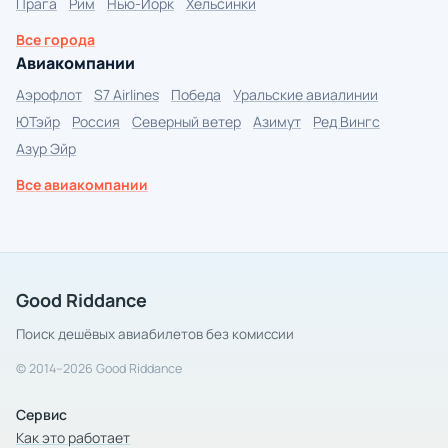
Прага
Рим
Нью-Йорк
Хельсинки
Все города
Авиакомпании
Аэрофлот
S7 Airlines
Победа
Уральские авиалинии
ЮТэйр
Россия
Северный ветер
Азимут
Ред Вингс
Азур Эйр
Все авиакомпании
Good Riddance
Поиск дешёвых авиабилетов без комиссии
© 2014–2026 Good Riddance
Сервис
Как это работает