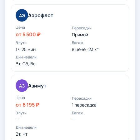
Аэрофлот
АЭ
от 5 500 ₽
Прямой
1 ч 25 мин
в цене · 23 кг
Вт, Сб, Вс
Азимут
АЗ
от 6 195 ₽
1 пересадка
—
—
Вт, Чт