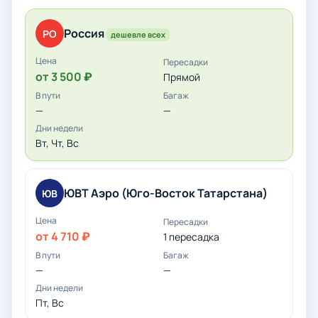
Россия
РО
дешевле всех
от 3 500 ₽
Прямой
—
—
Вт, Чт, Вс
ЮВТ Аэро (Юго-Восток Татарстана)
ЮВ
от 4 710 ₽
1 пересадка
—
—
Пт, Вс