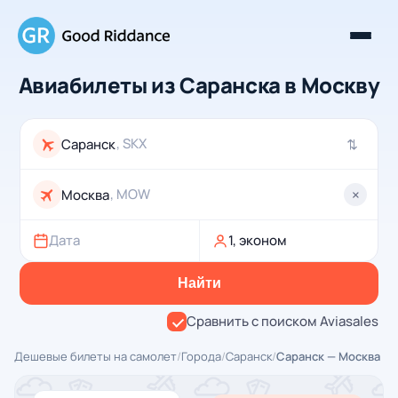
Авиабилеты из Саранска в Москву
, SKX
⇄
, MOW
×
Дата
1, эконом
Найти
Сравнить с поиском Aviasales
Дешевые билеты на самолет
/
Города
/
Саранск
/
Саранск — Москва