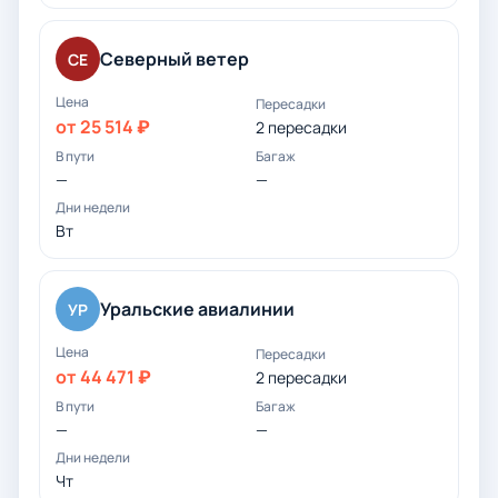
Северный ветер
СЕ
от 25 514 ₽
2 пересадки
—
—
Вт
Уральские авиалинии
УР
от 44 471 ₽
2 пересадки
—
—
Чт