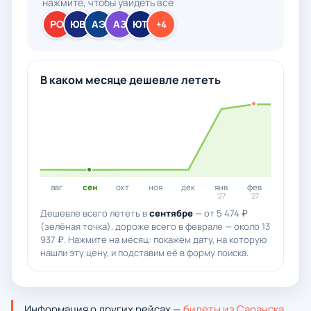
нажмите, чтобы увидеть все
РО
ЮВ
АЭ
АЗ
ЮТ
+4
В каком месяце дешевле лететь
авг
сен
окт
ноя
дек
янв
фев
’27
’27
Дешевле всего лететь в
сентябре
— от 5 474 ₽
(зелёная точка), дороже всего в феврале — около 13
937 ₽. Нажмите на месяц: покажем дату, на которую
нашли эту цену, и подставим её в форму поиска.
Информация о других рейсах —
билеты из Саранска