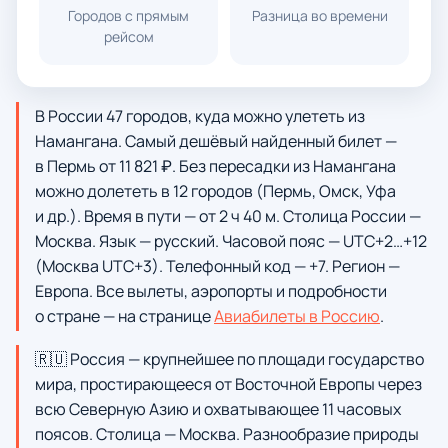
Городов с прямым
Разница во времени
рейсом
В России 47 городов, куда можно улететь из
Намангана. Самый дешёвый найденный билет —
в Пермь от 11 821 ₽. Без пересадки из Намангана
можно долететь в 12 городов (Пермь, Омск, Уфа
и др.). Время в пути — от 2 ч 40 м. Столица России —
Москва. Язык — русский. Часовой пояс — UTC+2…+12
(Москва UTC+3). Телефонный код — +7. Регион —
Европа. Все вылеты, аэропорты и подробности
о стране — на странице
Авиабилеты в Россию
.
🇷🇺 Россия — крупнейшее по площади государство
мира, простирающееся от Восточной Европы через
всю Северную Азию и охватывающее 11 часовых
поясов. Столица — Москва. Разнообразие природы