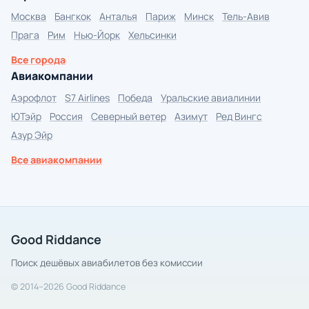
Москва
Бангкок
Анталья
Париж
Минск
Тель-Авив
Прага
Рим
Нью-Йорк
Хельсинки
Все города
Авиакомпании
Аэрофлот
S7 Airlines
Победа
Уральские авиалинии
ЮТэйр
Россия
Северный ветер
Азимут
Ред Вингс
Азур Эйр
Все авиакомпании
Good Riddance
Поиск дешёвых авиабилетов без комиссии
© 2014–2026 Good Riddance