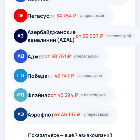
Пегасус
ПЕ
от 34 754 ₽
с пересадкой
Азербайджанские
АЗ
от 36 607 ₽
с пересадкой
авиалинии (AZAL)
Аджет
АД
от 38 761 ₽
с пересадкой
Победа
ПО
от 42 143 ₽
с пересадкой
Флайнас
ФЛ
от 45 594 ₽
с пересадкой
Аэрофлот
АЭ
от 46 137 ₽
с пересадкой
Показать все — ещё 7 авиакомпаний