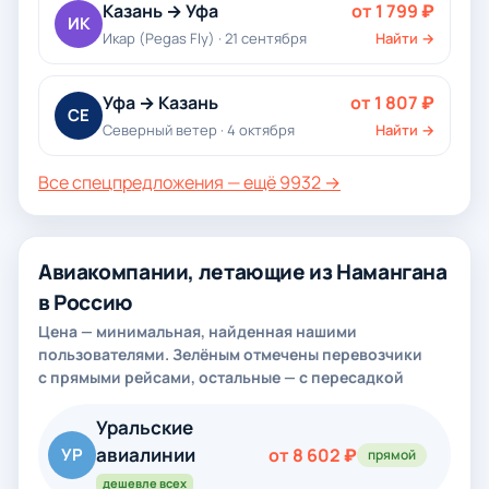
Казань → Уфа
от 1 799 ₽
ИК
Икар (Pegas Fly) · 21 сентября
Найти →
Уфа → Казань
от 1 807 ₽
СЕ
Северный ветер · 4 октября
Найти →
Все спецпредложения — ещё 9932 →
Авиакомпании, летающие из Намангана
в Россию
Цена — минимальная, найденная нашими
пользователями. Зелёным отмечены перевозчики
с прямыми рейсами, остальные — с пересадкой
Уральские
авиалинии
УР
от 8 602 ₽
прямой
дешевле всех