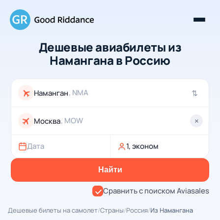
Дешевые авиабилеты из
Намангана в Россию
, NMA
⇄
, MOW
×
Дата
1, эконом
Найти
Сравнить с поиском Aviasales
Дешевые билеты на самолет
/
Страны
/
Россия
/
Из Намангана