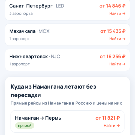
Санкт-Петербург
· LED
от 14 846 ₽
3 аэропорта
Найти →
Махачкала
· MCX
от 15 435 ₽
1 аэропорт
Найти →
Нижневартовск
· NJC
от 16 256 ₽
1 аэропорт
Найти →
Куда из Намангана летают без
пересадки
Прямые рейсы из Намангана в Россию и цены на них
Наманган → Пермь
от 11 821 ₽
Найти →
прямой