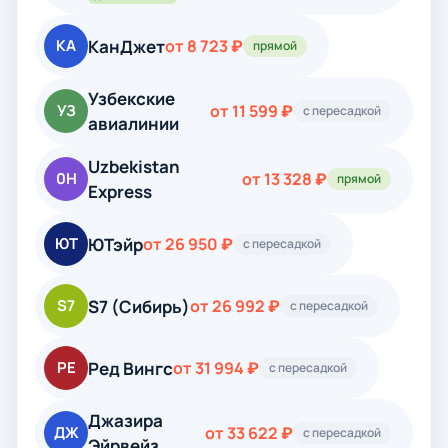
КанДжет
КА
от 8 723 ₽
прямой
Узбекские
УЗ
от 11 599 ₽
с пересадкой
авиалинии
Uzbekistan
0H
от 13 328 ₽
прямой
Express
ЮТэйр
ЮТ
от 26 950 ₽
с пересадкой
S7 (Сибирь)
S7
от 26 992 ₽
с пересадкой
Ред Вингс
РЕ
от 31 994 ₽
с пересадкой
Джазира
ДЖ
от 33 622 ₽
с пересадкой
Эйрвейз