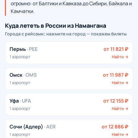
огромно: от Балтики и Кавказа до Сибири, Байкала и
Камчатки.
Куда лететь в России из Намангана
Города с рейсами; нажмите на город — покажем билеты
Пермь
· PEE
от 11 821 ₽
1 аэропорт
Найти →
Омск
· OMS
от 11 987 ₽
1 аэропорт
Найти →
Уфа
· UFA
от 12 155 ₽
1 аэропорт
Найти →
Сочи (Адлер)
· AER
от 12 886 ₽
1 аэропорт
Найти →