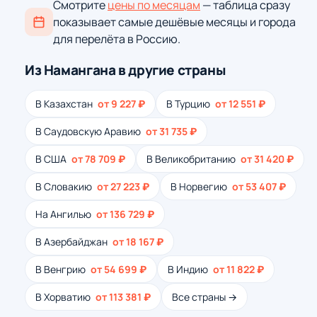
Смотрите
цены по месяцам
— таблица сразу
показывает самые дешёвые месяцы и города
для перелёта в Россию.
Из Намангана в другие страны
В Казахстан
от 9 227 ₽
В Турцию
от 12 551 ₽
В Саудовскую Аравию
от 31 735 ₽
В США
от 78 709 ₽
В Великобританию
от 31 420 ₽
В Словакию
от 27 223 ₽
В Норвегию
от 53 407 ₽
На Ангилью
от 136 729 ₽
В Азербайджан
от 18 167 ₽
В Венгрию
от 54 699 ₽
В Индию
от 11 822 ₽
В Хорватию
от 113 381 ₽
Все страны →