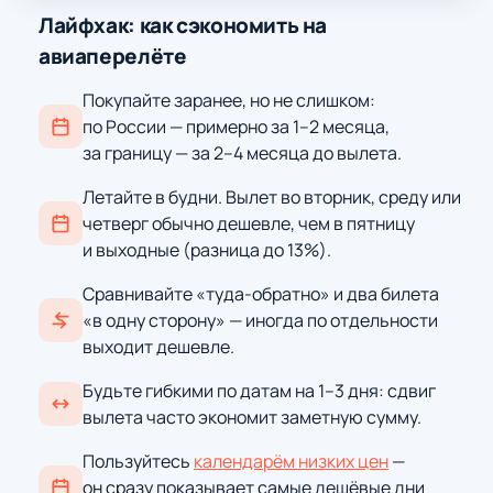
Лайфхак: как сэкономить на
авиаперелёте
Покупайте заранее, но не слишком:
по России — примерно за 1–2 месяца,
за границу — за 2–4 месяца до вылета.
Летайте в будни. Вылет во вторник, среду или
четверг обычно дешевле, чем в пятницу
и выходные (разница до 13%).
Сравнивайте «туда-обратно» и два билета
«в одну сторону» — иногда по отдельности
выходит дешевле.
Будьте гибкими по датам на 1–3 дня: сдвиг
вылета часто экономит заметную сумму.
Пользуйтесь
календарём низких цен
—
он сразу показывает самые дешёвые дни