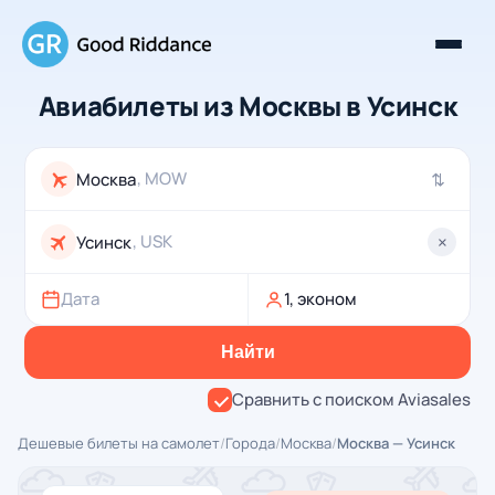
Авиабилеты из Москвы в Усинск
, MOW
⇄
, USK
×
Дата
1, эконом
Найти
Сравнить с поиском Aviasales
Дешевые билеты на самолет
/
Города
/
Москва
/
Москва — Усинск