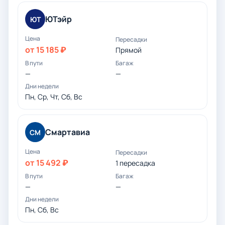
ЮТэйр
ЮТ
от 15 185 ₽
Прямой
—
—
Пн, Ср, Чт, Сб, Вс
Смартавиа
СМ
от 15 492 ₽
1 пересадка
—
—
Пн, Сб, Вс