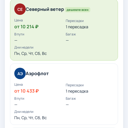
Северный ветер
СЕ
дешевле всех
от 10 214 ₽
1 пересадка
—
—
Пн, Ср, Чт, Сб, Вс
Аэрофлот
АЭ
от 10 433 ₽
1 пересадка
—
—
Пн, Ср, Чт, Сб, Вс