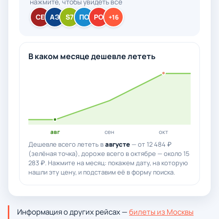
нажмите, чтобы увидеть все
СЕ
АЭ
S7
ПО
РО
+16
В каком месяце дешевле лететь
авг
сен
окт
Дешевле всего лететь в
августе
— от 12 484 ₽
(зелёная точка), дороже всего в октябре — около 15
283 ₽. Нажмите на месяц: покажем дату, на которую
нашли эту цену, и подставим её в форму поиска.
Информация о других рейсах —
билеты из Москвы