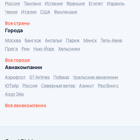
Россия
Таиланд
Испания
Франция
Египет
Израиль
Чехия
Италия
США
Финляндия
Все страны
Города
Москва
Бангкок
Анталья
Париж
Минск
Тель-Авив
Прага
Рим
Нью-Йорк
Хельсинки
Все города
Авиакомпании
Аэрофлот
S7 Airlines
Победа
Уральские авиалинии
ЮТэйр
Россия
Северный ветер
Азимут
Ред Вингс
Азур Эйр
Все авиакомпании