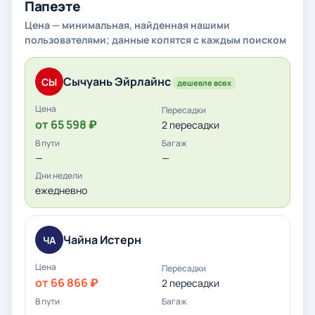
Папеэте
Цена — минимальная, найденная нашими
пользователями; данные копятся с каждым поиском
Сычуань Эйрлайнс
СЫ
дешевле всех
от 65 598 ₽
2 пересадки
—
—
ежедневно
Чайна Истерн
ЧА
от 66 866 ₽
2 пересадки