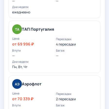
—
—
ежедневно
ТАП Португалия
ТА
от 69 996 ₽
4 пересадки
—
—
Пн, Вт, Чт
Аэрофлот
АЭ
от 70 339 ₽
2 пересадки