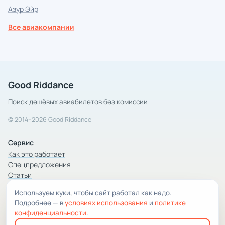
Азур Эйр
Все авиакомпании
Good Riddance
Поиск дешёвых авиабилетов без комиссии
© 2014–2026 Good Riddance
Сервис
Как это работает
Спецпредложения
Статьи
Используем куки, чтобы сайт работал как надо.
Компания
Подробнее — в
условиях использования
и
политике
Компания и контакты
конфиденциальности
.
Условия использования