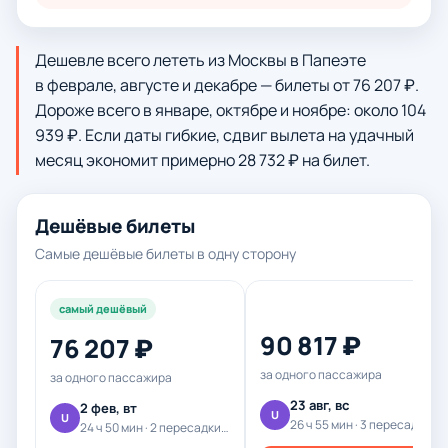
Дешевле всего лететь из Москвы в Папеэте
в феврале, августе и декабре — билеты от 76 207 ₽.
Дороже всего в январе, октябре и ноябре: около 104
939 ₽. Если даты гибкие, сдвиг вылета на удачный
месяц экономит примерно 28 732 ₽ на билет.
Дешёвые билеты
Самые дешёвые билеты в одну сторону
самый дешёвый
90 817 ₽
76 207 ₽
за одного пассажира
за одного пассажира
23 авг, вс
2 фев, вт
U
U
26 ч 55 мин · 3 пересадки · U
24 ч 50 мин · 2 пересадки · U