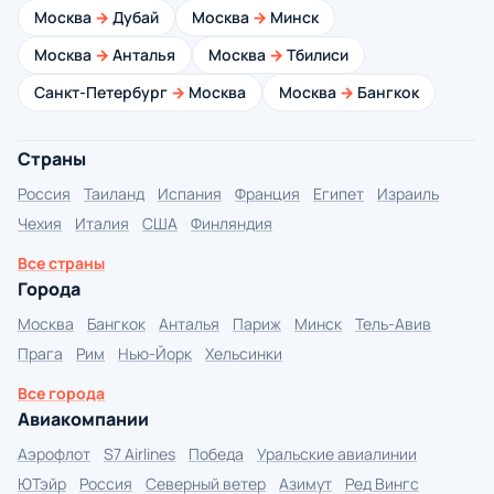
Москва
→
Дубай
Москва
→
Минск
Москва
→
Анталья
Москва
→
Тбилиси
Санкт-Петербург
→
Москва
Москва
→
Бангкок
Страны
Россия
Таиланд
Испания
Франция
Египет
Израиль
Чехия
Италия
США
Финляндия
Все страны
Города
Москва
Бангкок
Анталья
Париж
Минск
Тель-Авив
Прага
Рим
Нью-Йорк
Хельсинки
Все города
Авиакомпании
Аэрофлот
S7 Airlines
Победа
Уральские авиалинии
ЮТэйр
Россия
Северный ветер
Азимут
Ред Вингс