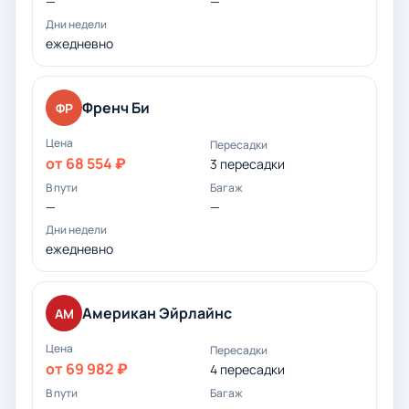
—
—
ежедневно
Френч Би
ФР
от 68 554 ₽
3 пересадки
—
—
ежедневно
Американ Эйрлайнс
АМ
от 69 982 ₽
4 пересадки