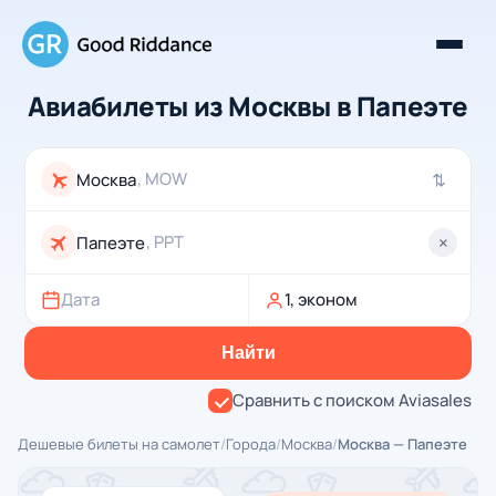
Авиабилеты из Москвы в Папеэте
, MOW
⇄
, PPT
×
Дата
1, эконом
Найти
Сравнить с поиском Aviasales
Дешевые билеты на самолет
/
Города
/
Москва
/
Москва — Папеэте