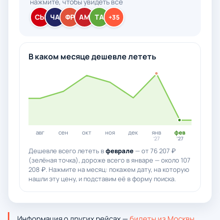
нажмите, чтобы увидеть все
СЫ
ЧА
ФР
АМ
ТА
+35
В каком месяце дешевле лететь
авг
сен
окт
ноя
дек
янв
фев
’27
’27
Дешевле всего лететь в
феврале
— от 76 207 ₽
(зелёная точка), дороже всего в январе — около 107
208 ₽. Нажмите на месяц: покажем дату, на которую
нашли эту цену, и подставим её в форму поиска.
Информация о других рейсах —
билеты из Москвы