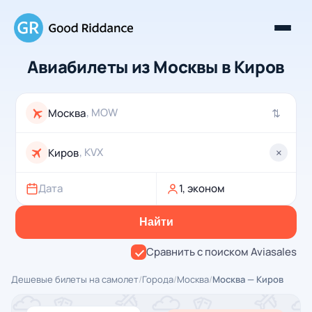
Авиабилеты из Москвы в Киров
, MOW
⇄
, KVX
×
Дата
1, эконом
Найти
Сравнить с поиском Aviasales
Дешевые билеты на самолет
/
Города
/
Москва
/
Москва — Киров