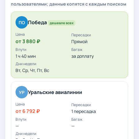
пользователями; данные копятся с каждым поиском
Победа
ПО
дешевле всех
от 3 880 ₽
Прямой
1 ч 40 мин
за доплату
Вт, Ср, Чт, Пт, Вс
Уральские авиалинии
УР
от 6 792 ₽
1 пересадка
—
—