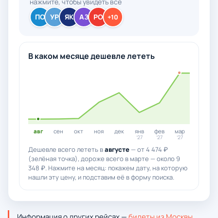
нажмите, чтобы увидеть все
ПО
УР
ЯК
АЗ
РО
+10
В каком месяце дешевле лететь
авг
сен
окт
ноя
дек
янв
фев
мар
’27
’27
’27
Дешевле всего лететь в
августе
— от 4 474 ₽
(зелёная точка), дороже всего в марте — около 9
348 ₽. Нажмите на месяц: покажем дату, на которую
нашли эту цену, и подставим её в форму поиска.
Информация о других рейсах —
билеты из Москвы