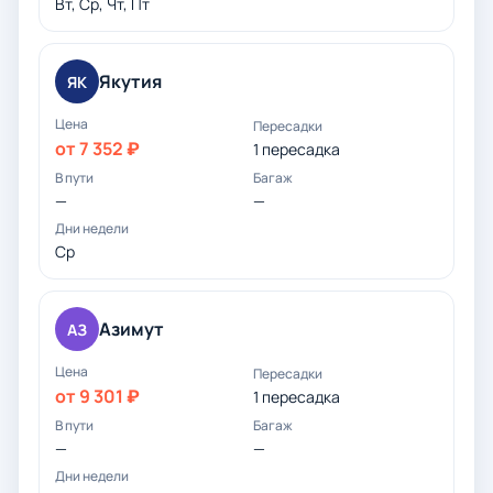
Вт, Ср, Чт, Пт
Якутия
ЯК
от 7 352 ₽
1 пересадка
—
—
Ср
Азимут
АЗ
от 9 301 ₽
1 пересадка
—
—