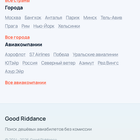
Все страны
Города
Москва
Бангкок
Анталья
Париж
Минск
Тель-Авив
Прага
Рим
Нью-Йорк
Хельсинки
Все города
Авиакомпании
Аэрофлот
S7 Airlines
Победа
Уральские авиалинии
ЮТэйр
Россия
Северный ветер
Азимут
Ред Вингс
Азур Эйр
Все авиакомпании
Good Riddance
Поиск дешёвых авиабилетов без комиссии
© 2014–2026 Good Riddance