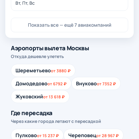
Вт, Пт, Вс
Показать все — ещё 7 авиакомпаний
Аэропорты вылета Москвы
Откуда дешевле улететь
Шереметьево
от 3880 ₽
Домодедово
Внуково
от 6792 ₽
от 7352 ₽
Жуковский
от 13 618 ₽
Где пересадка
Через какие города летают с пересадкой
Пулково
Череповец
от 15 237 ₽
от 28 967 ₽