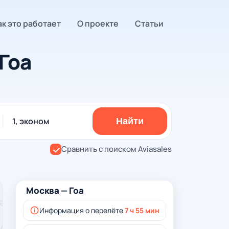
ак это работает
О проекте
Статьи
Гоа
1, эконом
Найти
Сравнить с поиском Aviasales
Москва — Гоа
Информация о перелёте
7 ч 55 мин