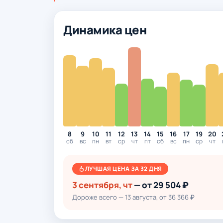
Динамика цен
8
9
10
11
12
13
14
15
16
17
19
20
сб
вс
пн
вт
ср
чт
пт
сб
вс
пн
ср
чт
ЛУЧШАЯ ЦЕНА ЗА 32 ДНЯ
3 сентября, чт
— от 29 504 ₽
Дороже всего — 13 августа, от 36 366 ₽