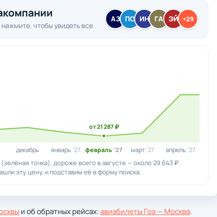
акомпании
АЗ
ПО
ИН
ГА
ЭЙ
+29
 нажмите, чтобы увидеть все
от 21 287 ₽
декабрь
январь
’27
февраль
’27
март
’27
апрель
’27
 (зелёная точка), дороже всего в августе — около 29 643 ₽.
шли эту цену, и подставим её в форму поиска.
осквы
и об обратных рейсах:
авиабилеты Гоа — Москва
.