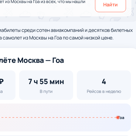
 из Москвы на Гоа из всех, что мы нашли
Найти
иабилеты среди сотен авиакомпаний и десятков билетных
а самолет из Москвы на Гоа по самой низкой цене.
ёте Москва — Гоа
₽
7 ч 55 мин
4
на
В пути
Рейсов в неделю
Гоа