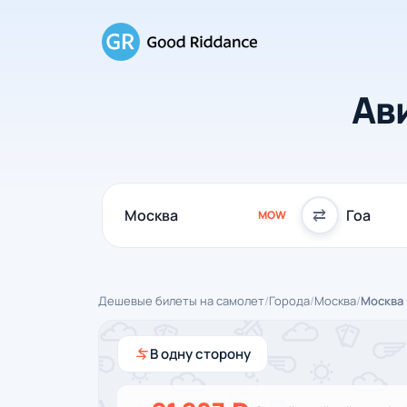
Ав
⇄
MOW
Дешевые билеты на самолет
/
Города
/
Москва
/
Москва 
В одну сторону