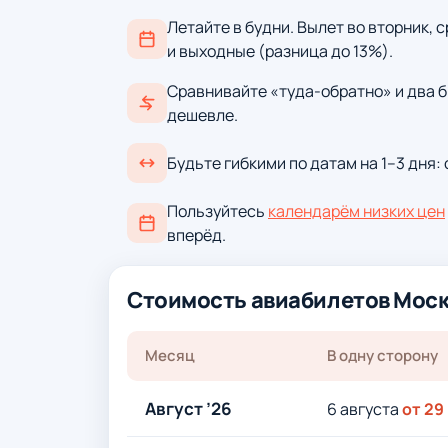
Летайте в будни. Вылет во вторник, 
и выходные (разница до 13%).
Сравнивайте «туда-обратно» и два б
дешевле.
Будьте гибкими по датам на 1–3 дня:
Пользуйтесь
календарём низких цен
вперёд.
Стоимость авиабилетов Моск
Месяц
В одну сторону
Август ’26
6 августа
от 29