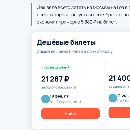
Дешевле всего лететь из Москвы на Гоа в 
всего в апреле, августе и сентябре: около
экономит примерно 5 882 ₽ на билет.
Дешёвые билеты
Самые дешёвые билеты в одну сторону
самый дешёвый
21 40
21 287 ₽
за одного п
за одного пассажира
11 окт,
19 фев, пт
J
J
9 ч 5 ми
9 ч · 2 пересадки · J
Найти