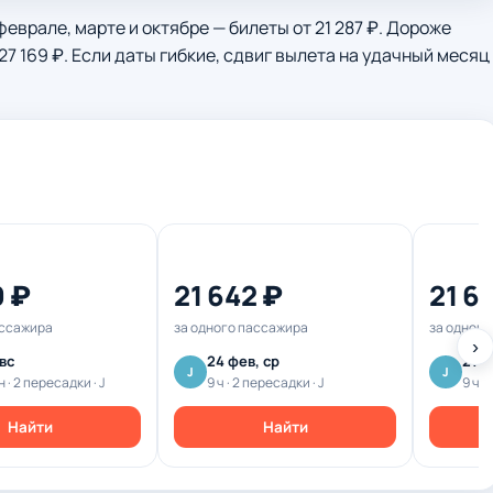
феврале, марте и октябре — билеты от 21 287 ₽. Дороже
 27 169 ₽. Если даты гибкие, сдвиг вылета на удачный месяц
0 ₽
21 642 ₽
21 6
ассажира
за одного пассажира
за одного
›
 вс
24 фев, ср
21 ф
J
J
н · 2 пересадки · J
9 ч · 2 пересадки · J
9 ч ·
Найти
Найти