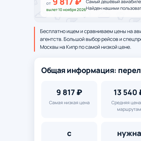
9 817 ₽
Самый дешёвый авиабилет
от
Найден нашими пользоват
вылет 10 ноября 2026
Бесплатно ищем и сравниваем цены на ав
агентств. Большой выбор рейсов и спецпр
Москвы на Кипр по самой низкой цене.
Общая информация: перел
9 817 ₽
13 540 
Самая низкая цена
Средняя цена
маршрута
с
нужн