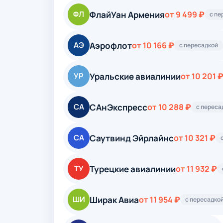
ФлайУан Армения
ФЛ
от 9 499 ₽
с пе
Аэрофлот
АЭ
от 10 166 ₽
с пересадкой
Уральские авиалинии
УР
от 10 201 
САнЭкспресс
СА
от 10 288 ₽
с переса
Саутвинд Эйрлайнс
СА
от 10 321 ₽
Турецкие авиалинии
ТУ
от 11 932 ₽
Ширак Авиа
ШИ
от 11 954 ₽
с пересадко