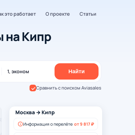
ак это работает
О проекте
Статьи
 на Кипр
1, эконом
Найти
Сравнить с поиском Aviasales
Москва → Кипр
Информация о перелёте
от 9 817 ₽