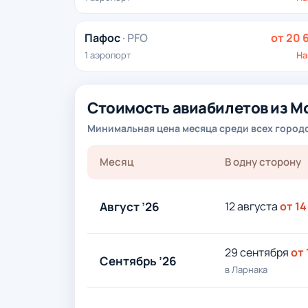
Пафос
· PFO
от 20 
1 аэропорт
На
Стоимость авиабилетов из М
Минимальная цена месяца среди всех городов
Месяц
В одну сторону
Август ’26
12 августа
от 14
29 сентября
от 
Сентябрь ’26
в Ларнака