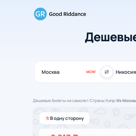
Дешевые
⇄
MOW
Дешевые билеты на самолет
/
Страны
/
Кипр
/
Из Москв
В одну сторону