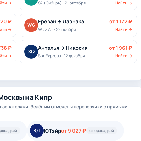
йти →
S7 (Сибирь) · 21 октября
Найти →
020 ₽
Ереван → Ларнака
от 1 172 ₽
W6
йти →
Wizz Air · 22 ноября
Найти →
736 ₽
Анталья → Никосия
от 1 961 ₽
XQ
йти →
SunExpress · 12 декабря
Найти →
Москвы на Кипр
ьзователями. Зелёным отмечены перевозчики с прямыми
ЮТэйр
ЮТ
от 9 027 ₽
ересадкой
с пересадкой