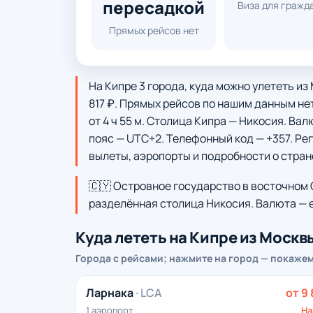
пересадкой
Виза для гражд
Прямых рейсов нет
На Кипре 3 города, куда можно улететь и
817 ₽. Прямых рейсов по нашим данным не
от 4 ч 55 м. Столица Кипра — Никосия. Вал
пояс — UTC+2. Телефонный код — +357. Рег
вылеты, аэропорты и подробности о стран
🇨🇾 Островное государство в восточном 
разделённая столица Никосия. Валюта — 
Куда лететь на Кипре из Москв
Города с рейсами; нажмите на город — покаже
Ларнака
· LCA
от 9 
1 аэропорт
На