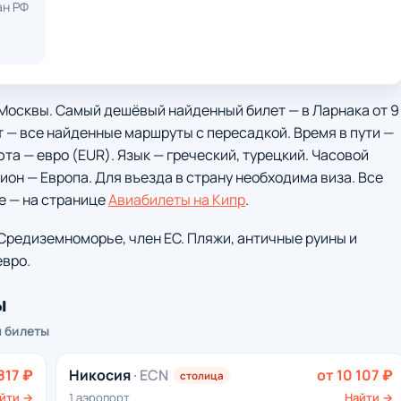
ан РФ
з Москвы. Самый дешёвый найденный билет — в Ларнака от 9
т — все найденные маршруты с пересадкой. Время в пути —
юта — евро (EUR). Язык — греческий, турецкий. Часовой
ион — Европа. Для въезда в страну необходима виза. Все
е — на странице
Авиабилеты на Кипр
.
Средиземноморье, член ЕС. Пляжи, античные руины и
евро.
ы
м билеты
817 ₽
Никосия
· ECN
от 10 107 ₽
столица
йти →
1 аэропорт
Найти →