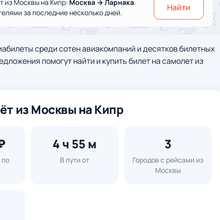
 из Москвы на Кипр:
Москва → Ларнака
.
Найти
елями за последние несколько дней.
иабилеты среди сотен авиакомпаний и десятков билетных
едложения помогут найти и купить билет на самолет из
ёт из Москвы на Кипр
₽
4 ч 55 м
3
 по
В пути от
Городов с рейсами из
м
Москвы
а