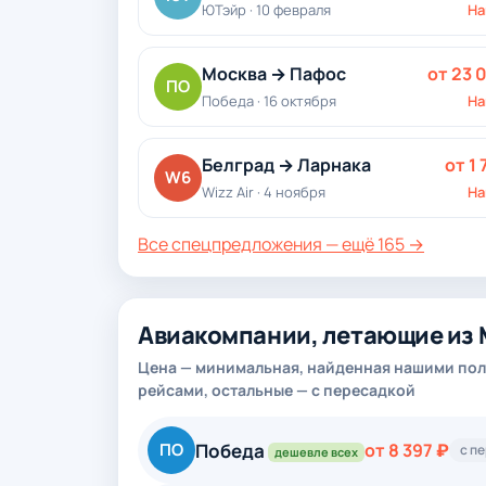
ЮТэйр · 10 февраля
На
Москва → Пафос
от 23 
ПО
Победа · 16 октября
На
Белград → Ларнака
от 1 
W6
Wizz Air · 4 ноября
На
Все спецпредложения — ещё 165 →
Авиакомпании, летающие из 
Цена — минимальная, найденная нашими пол
рейсами, остальные — с пересадкой
Победа
ПО
от 8 397 ₽
с п
дешевле всех