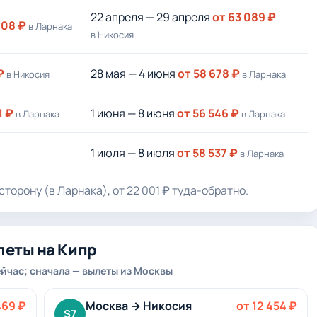
22 апреля — 29 апреля
от 63 089 ₽
408 ₽
в Ларнака
в Никосия
₽
28 мая — 4 июня
от 58 678 ₽
в Никосия
в Ларнака
1 ₽
1 июня — 8 июня
от 56 546 ₽
в Ларнака
в Ларнака
1 июля — 8 июля
от 58 537 ₽
в Ларнака
сторону (в Ларнака), от 22 001 ₽ туда-обратно.
леты на Кипр
йчас; сначала — вылеты из Москвы
469 ₽
Москва → Никосия
от 12 454 ₽
S7