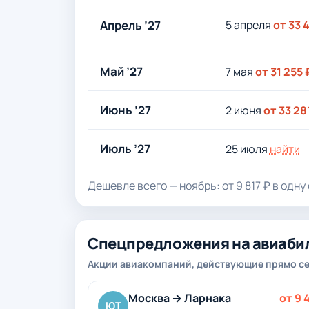
Апрель ’27
5 апреля
от 33 
Май ’27
7 мая
от 31 255 
Июнь ’27
2 июня
от 33 28
Июль ’27
25 июля
найти
Дешевле всего — ноябрь: от 9 817 ₽ в одну 
Спецпредложения на авиаби
Акции авиакомпаний, действующие прямо се
Москва → Ларнака
от 9 
ЮТ