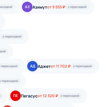
Азимут
АЗ
от 9 555 ₽
ресадкой
с пересадкой
₽
с пересадкой
дкой
Аджет
АД
от 11 702 ₽
с пересадкой
с пересадкой
с пересадкой
Пегасус
ПЕ
от 12 320 ₽
й
с пересадкой