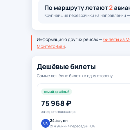
По маршруту летают
2
авиа
Крупнейшие перевозчики на направлении —
Информация о других рейсах —
билеты из М
Монтего-Бей
.
Дешёвые билеты
Самые дешёвые билеты в одну сторону
самый дешёвый
75 968 ₽
за одного пассажира
24 авг, пн
UA
21 ч 9 мин · 4 пересадки · UA