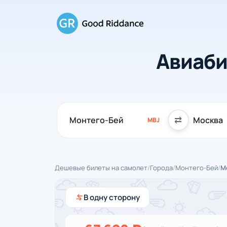
Авиаби
⇄
MBJ
Дешевые билеты на самолет
/
Города
/
Монтего-Бей
/
М
В одну сторону