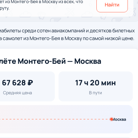
 из Монтего-Бея в Москву из всех, что
Найти
руту.
иабилеты среди сотен авиакомпаний и десятков билетных
а самолет из Монтего-Бея в Москву по самой низкой цене.
лёте Монтего-Бей — Москва
67 628 ₽
17 ч 20 мин
Средняя цена
В пути
Москва