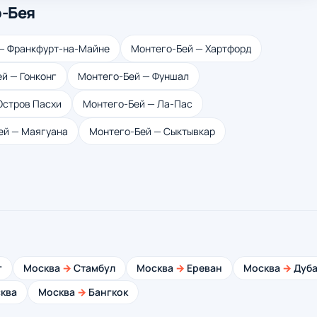
о-Бея
— Франкфурт-на-Майне
Монтего-Бей — Хартфорд
й — Гонконг
Монтего-Бей — Фуншал
Остров Пасхи
Монтего-Бей — Ла-Пас
ей — Маягуана
Монтего-Бей — Сыктывкар
г
Москва
→
Стамбул
Москва
→
Ереван
Москва
→
Дуба
ква
Москва
→
Бангкок