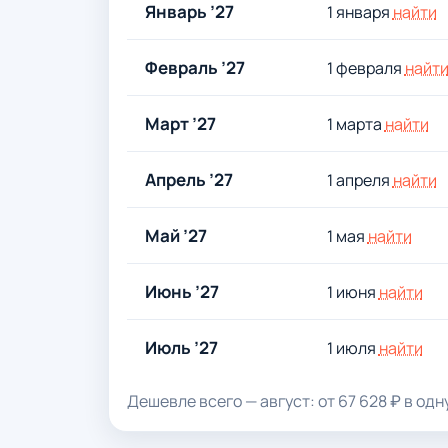
Январь ’27
1 января
найти
Февраль ’27
1 февраля
найт
Март ’27
1 марта
найти
Апрель ’27
1 апреля
найти
Май ’27
1 мая
найти
Июнь ’27
1 июня
найти
Июль ’27
1 июля
найти
Дешевле всего — август: от 67 628 ₽ в одну