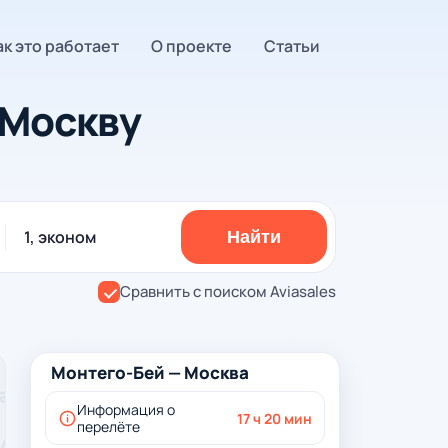
ак это работает
О проекте
Статьи
 Москву
1, эконом
Найти
Сравнить с поиском Aviasales
Монтего-Бей — Москва
Информация о
17 ч 20 мин
перелёте