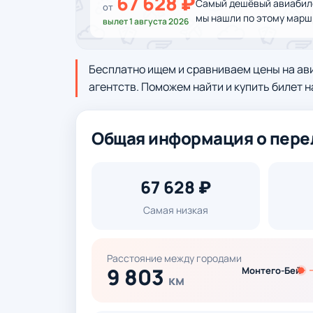
67 628 ₽
Самый дешёвый авиабилет
от
мы нашли по этому марш
вылет 1 августа 2026
Бесплатно ищем и сравниваем цены на ав
агентств. Поможем найти и купить билет н
Общая информация о пере
67 628 ₽
Самая низкая
Расстояние между городами
9 803
Монтего-Бей
км