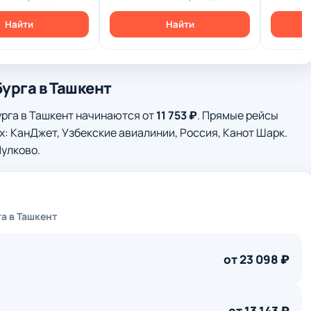
Найти
Найти
урга в Ташкент
урга в Ташкент начинаются от
11 753 ₽
. Прямые рейсы
: КанДжет, Узбекские авиалинии, Россия, Канот Шарк.
Пулково.
а в Ташкент
от 23 098 ₽
от 13 143 ₽