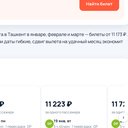
Найти билет
в Ташкент в январе, феврале и марте — билеты от 11 173 ₽.
сли даты гибкие, сдвиг вылета на удачный месяц экономит
 ₽
11 223 ₽
11 7
ассажира
за одного пассажира
за одного
›
, пн
19 янв, вт
27 я
DP
DP
ин · 1 пересадка · DP
5 ч 40 мин · 1 пересадка · DP
5 ч 5