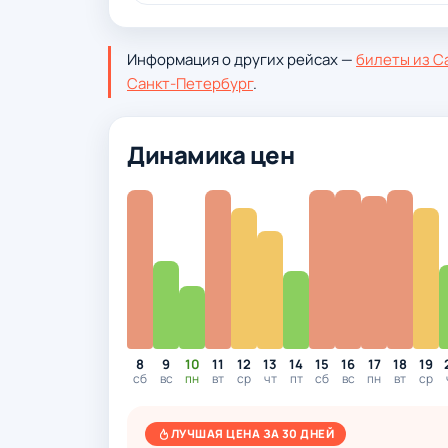
Информация о других рейсах —
билеты из С
Санкт-Петербург
.
Динамика цен
8
9
10
11
12
13
14
15
16
17
18
19
сб
вс
пн
вт
ср
чт
пт
сб
вс
пн
вт
ср
ЛУЧШАЯ ЦЕНА ЗА 30 ДНЕЙ