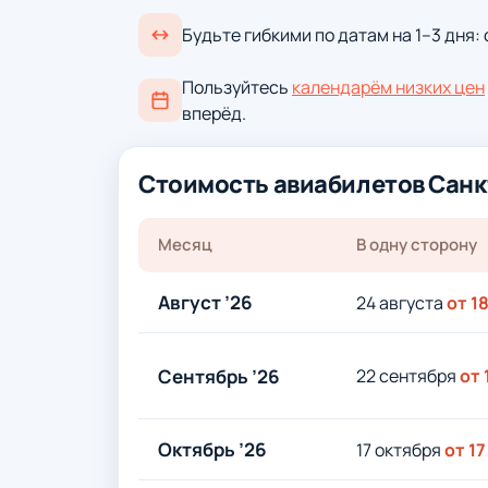
Будьте гибкими по датам на 1–3 дня:
Пользуйтесь
календарём низких цен
вперёд.
Стоимость авиабилетов Санк
Месяц
В одну сторону
Август ’26
24 августа
от 1
Сентябрь ’26
22 сентября
от 
Октябрь ’26
17 октября
от 17