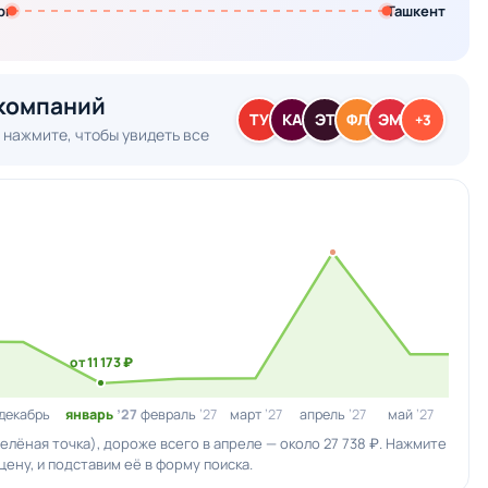
рг
Ташкент
компаний
ТУ
КА
ЭТ
ФЛ
ЭМ
+3
 нажмите, чтобы увидеть все
от 11 173 ₽
декабрь
январь
’27
февраль
’27
март
’27
апрель
’27
май
’27
(зелёная точка), дороже всего в апреле — около 27 738 ₽. Нажмите
цену, и подставим её в форму поиска.