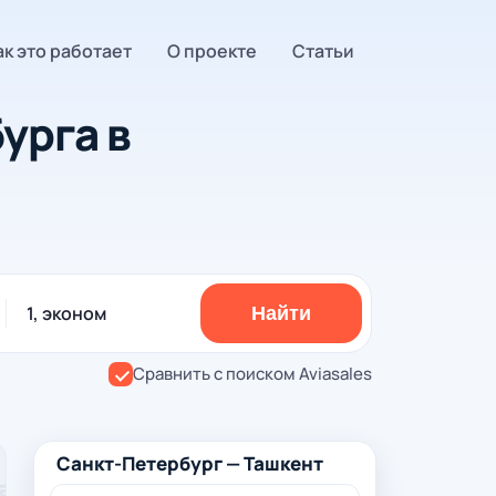
ак это работает
О проекте
Статьи
урга в
1, эконом
Найти
Сравнить с поиском Aviasales
Санкт-Петербург — Ташкент