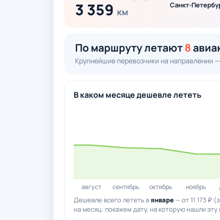
3 359
Санкт-Петербу
км
По маршруту летают
8
авиа
Крупнейшие перевозчики на направлении —
В каком месяце дешевле лететь
август
сентябрь
октябрь
ноябрь
Дешевле всего лететь в
январе
— от 11 173 ₽ 
на месяц: покажем дату, на которую нашли эту 