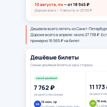
10 августа, пн
— от 18 945 ₽
Дороже всего — 11 августа, от 23 310 ₽
Дешевле всего лететь из Санкт-Петербурга 
Дороже всего в апреле: около 27 738 ₽. Е
примерно 16 565 ₽ на билет.
Дешёвые билеты
Самые дешёвые билеты в одну сторону
самый дешёвый
11 173
7 762 ₽
за одного п
за одного пассажира
18 янв
16 июн, ср
DP
КА
5 ч 40 м
5 ч 40 мин · 1 пересадка · Канот Шарк