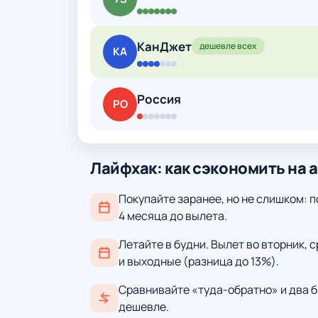
КанДжет
дешевле всех
КА
Россия
РО
Лайфхак: как сэкономить на 
Покупайте заранее, но не слишком: п
4 месяца до вылета.
Летайте в будни. Вылет во вторник, 
и выходные (разница до 13%).
Сравнивайте «туда-обратно» и два б
дешевле.