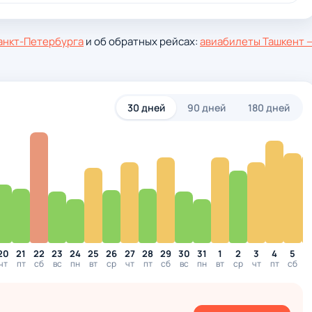
анкт-Петербурга
и об обратных рейсах:
авиабилеты Ташкент 
30 дней
90 дней
180 дней
20
21
22
23
24
25
26
27
28
29
30
31
1
2
3
4
5
чт
пт
сб
вс
пн
вт
ср
чт
пт
сб
вс
пн
вт
ср
чт
пт
сб
в