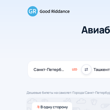
Авиаб
⇄
LED
Дешевые билеты на самолет
/
Города
/
Санкт-Петербу
В одну сторону