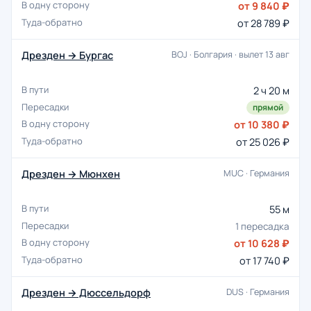
от 9 840 ₽
от 28 789 ₽
Дрезден → Бургас
BOJ · Болгария · вылет 13 авг
2 ч 20 м
прямой
от 10 380 ₽
от 25 026 ₽
Дрезден → Мюнхен
MUC · Германия
55 м
1 пересадка
от 10 628 ₽
от 17 740 ₽
Дрезден → Дюссельдорф
DUS · Германия