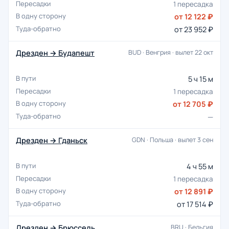
1 пересадка
от 12 122 ₽
от 23 952 ₽
Дрезден → Будапешт
BUD · Венгрия · вылет 22 окт
5 ч 15 м
1 пересадка
от 12 705 ₽
—
Дрезден → Гданьск
GDN · Польша · вылет 3 сен
4 ч 55 м
1 пересадка
от 12 891 ₽
от 17 514 ₽
Дрезден → Брюссель
BRU · Бельгия