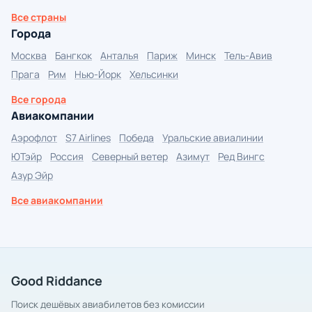
Все страны
Города
Москва
Бангкок
Анталья
Париж
Минск
Тель-Авив
Прага
Рим
Нью-Йорк
Хельсинки
Все города
Авиакомпании
Аэрофлот
S7 Airlines
Победа
Уральские авиалинии
ЮТэйр
Россия
Северный ветер
Азимут
Ред Вингс
Азур Эйр
Все авиакомпании
Good Riddance
Поиск дешёвых авиабилетов без комиссии