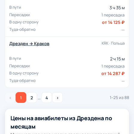
3 ч 35 м
1 пересадка
от 14 125 ₽
—
Дрезден → Краков
KRK · Польша
2 ч 15 м
1 пересадка
от 14 287 ₽
—
…
‹
1
2
4
›
1–25 из 88
Цены на авиабилеты из Дрездена по
месяцам