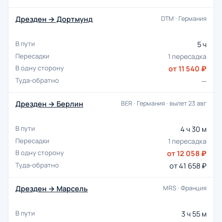
Дрезден → Дортмунд
DTM · Германия
5 ч
1 пересадка
от 11 540 ₽
—
Дрезден → Берлин
BER · Германия · вылет 23 авг
4 ч 30 м
1 пересадка
от 12 058 ₽
от 41 658 ₽
Дрезден → Марсель
MRS · Франция
3 ч 55 м