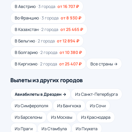
В Австрию
· 3 города
от 16 707 ₽
Во Францию
· 3 города
от 8 930 ₽
В Казахстан
· 2 города
от 25 465 ₽
В Бельгию
· 2 города
от 12 894 ₽
В Болгарию
· 2 города
от 10 380 ₽
В Киргизию
· 2 города
от 25 407 ₽
Все страны →
Вылеты из других городов
Авиабилеты в Дрезден →
Из Санкт-Петербурга
Из Симферополя
Из Бангкока
Из Сочи
Из Барселоны
Из Москвы
Из Краснодара
Из Праги
Из Стамбула
Из Пхукета