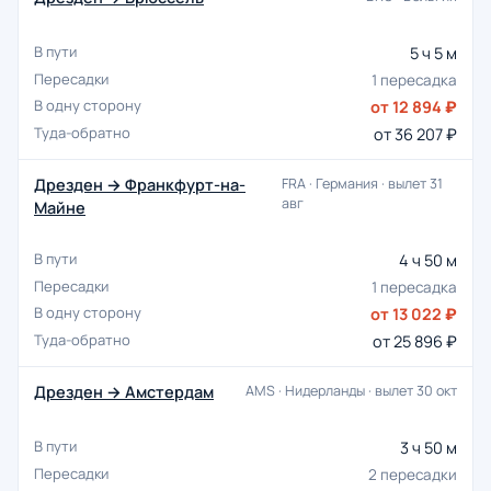
5 ч 5 м
1 пересадка
от 12 894 ₽
от 36 207 ₽
Дрезден → Франкфурт-на-
FRA · Германия · вылет 31
авг
Майне
4 ч 50 м
1 пересадка
от 13 022 ₽
от 25 896 ₽
Дрезден → Амстердам
AMS · Нидерланды · вылет 30 окт
3 ч 50 м
2 пересадки