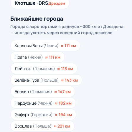
Клотцше · DRS
Дрезден
Ближайшие города
Города с аэропортами в радиусе ~300 км от Дрездена
— иногда улететь через соседний город дешевле
Карловы Вары
(Чехия)
≈ 111 км
Прага
(Чехия)
≈ 111 км
Лейпциг
(Германия)
≈ 113 км
Зелёна-Гура
(Польша)
≈ 143 км
Берлин
(Германия)
≈ 147 км
Пардубице
(Чехия)
≈ 182 км
Эрфурт
(Германия)
≈ 194 км
Вроцлав
(Польша)
≈ 221 км