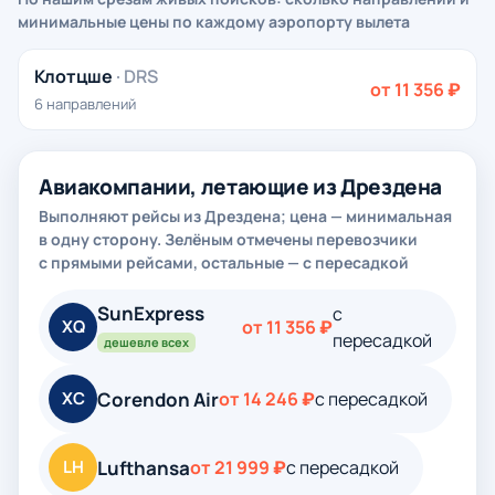
минимальные цены по каждому аэропорту вылета
Клотцше
· DRS
от 11 356 ₽
6 направлений
Авиакомпании, летающие из Дрездена
Выполняют рейсы из Дрездена; цена — минимальная
в одну сторону. Зелёным отмечены перевозчики
с прямыми рейсами, остальные — с пересадкой
SunExpress
с
XQ
от 11 356 ₽
пересадкой
дешевле всех
Corendon Air
XC
от 14 246 ₽
с пересадкой
Lufthansa
LH
от 21 999 ₽
с пересадкой