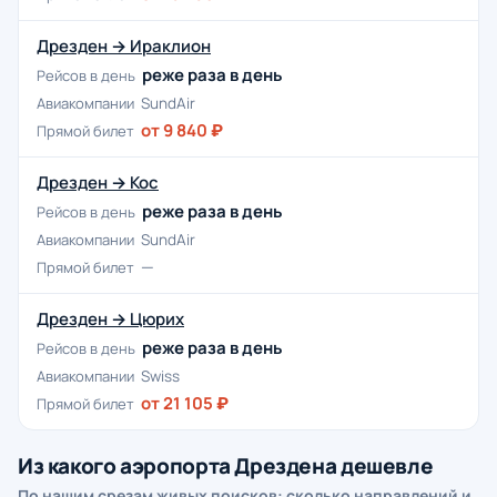
Дрезден → Ираклион
реже раза в день
Рейсов в день
Авиакомпании
SundAir
от 9 840 ₽
Прямой билет
Дрезден → Кос
реже раза в день
Рейсов в день
Авиакомпании
SundAir
—
Прямой билет
Дрезден → Цюрих
реже раза в день
Рейсов в день
Авиакомпании
Swiss
от 21 105 ₽
Прямой билет
Из какого аэропорта Дрездена дешевле
По нашим срезам живых поисков: сколько направлений и