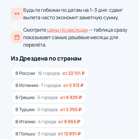
Будьте гибкими по датам на 1–3 дня: сдвиг
вылета часто экономит заметную сумму.
Смотрите
цены по месяцам
— таблица сразу
показывает самые дешёвые месяцы для
перелёта.
Из Дрездена по странам
В Россию
· 16 городов
от 22 101 ₽
В Испанию
· 7 городов
от 5 313 ₽
В Грецию
· 5 городов
от 8 829 ₽
В Турцию
· 5 городов
от 5 390 ₽
В Италию
· 4 города
от 8 865 ₽
В Польшу
· 3 города
от 12 891 ₽