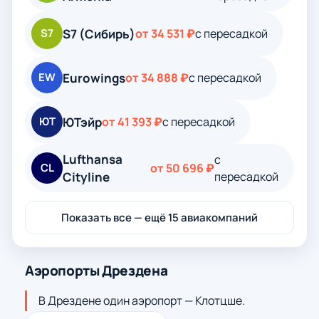
S7 (Сибирь)
S7
от 34 531 ₽
с пересадкой
Eurowings
EW
от 34 888 ₽
с пересадкой
ЮТэйр
ЮТ
от 41 393 ₽
с пересадкой
Lufthansa
с
CL
от 50 696 ₽
Cityline
пересадкой
Показать все — ещё 15 авиакомпаний
Аэропорты Дрездена
В Дрездене один аэропорт — Клотцше.