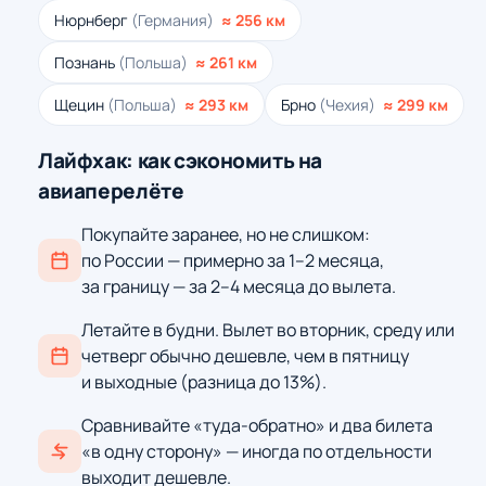
Нюрнберг
(Германия)
≈ 256 км
Познань
(Польша)
≈ 261 км
Щецин
(Польша)
≈ 293 км
Брно
(Чехия)
≈ 299 км
Лайфхак: как сэкономить на
авиаперелёте
Покупайте заранее, но не слишком:
по России — примерно за 1–2 месяца,
за границу — за 2–4 месяца до вылета.
Летайте в будни. Вылет во вторник, среду или
четверг обычно дешевле, чем в пятницу
и выходные (разница до 13%).
Сравнивайте «туда-обратно» и два билета
«в одну сторону» — иногда по отдельности
выходит дешевле.