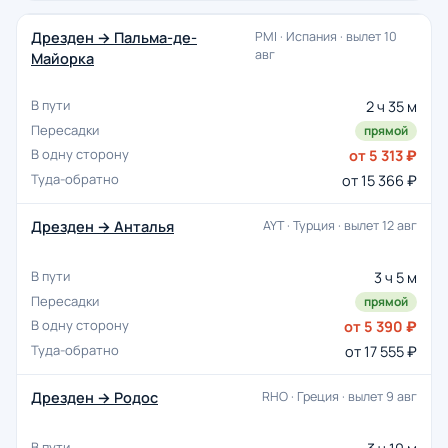
Дрезден → Пальма-де-
PMI · Испания · вылет 10
авг
Майорка
2 ч 35 м
прямой
от 5 313 ₽
от 15 366 ₽
Дрезден → Анталья
AYT · Турция · вылет 12 авг
3 ч 5 м
прямой
от 5 390 ₽
от 17 555 ₽
Дрезден → Родос
RHO · Греция · вылет 9 авг