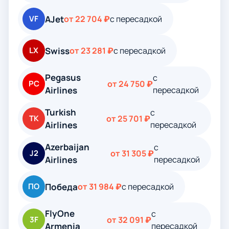
AJet
VF
от 22 704 ₽
с пересадкой
Swiss
LX
от 23 281 ₽
с пересадкой
Pegasus
с
PC
от 24 750 ₽
Airlines
пересадкой
Turkish
с
TK
от 25 701 ₽
Airlines
пересадкой
Azerbaijan
с
J2
от 31 305 ₽
Airlines
пересадкой
Победа
ПО
от 31 984 ₽
с пересадкой
FlyOne
с
3F
от 32 091 ₽
Armenia
пересадкой