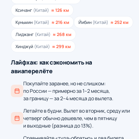
Ксичанг
(Китай)
≈ 126 км
Куньмин
(Китай)
≈ 216 км
Йибин
(Китай)
≈ 252 км
Лиджанг
(Китай)
≈ 268 км
Хинджуй
(Китай)
≈ 299 км
Лайфхак: как сэкономить на
авиаперелёте
Покупайте заранее, но не слишком:
по России — примерно за 1–2 месяца,
за границу — за 2–4 месяца до вылета.
Летайте в будни. Вылет во вторник, среду или
четверг обычно дешевле, чем в пятницу
и выходные (разница до 13%).
Сравнивайте «туда-обратно» и два билета