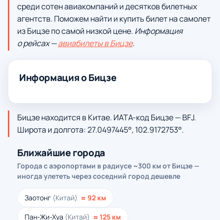
среди сотен авиакомпаний и десятков билетных
агентств. Поможем найти и купить билет на самолет
из Бицзе по самой низкой цене.
Информация
о рейсах —
авиабилеты в Бицзе
.
Информация о Бицзе
Бицзе находится в Китае. ИАТА-код Бицзе — BFJ.
Широта и долгота: 27.0497445°, 102.9172753°.
Ближайшие города
Города с аэропортами в радиусе ~300 км от Бицзе —
иногда улететь через соседний город дешевле
Заотонг
(Китай)
≈ 92 км
Пан-Жи-Хуа
(Китай)
≈ 125 км