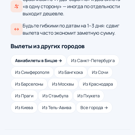
«в одну сторону» — иногда по отдельности
выходит дешевле.
Будьте гибкими по датам на 1–3 дня: сдвиг
вылета часто экономит заметную сумму.
Вылеты из других городов
Авиабилеты в Бицзе →
Из Санкт-Петербурга
Из Симферополя
Из Бангкока
Из Сочи
Из Барселоны
Из Москвы
Из Краснодара
Из Праги
Из Стамбула
Из Пхукета
Из Киева
Из Тель-Авива
Все города →