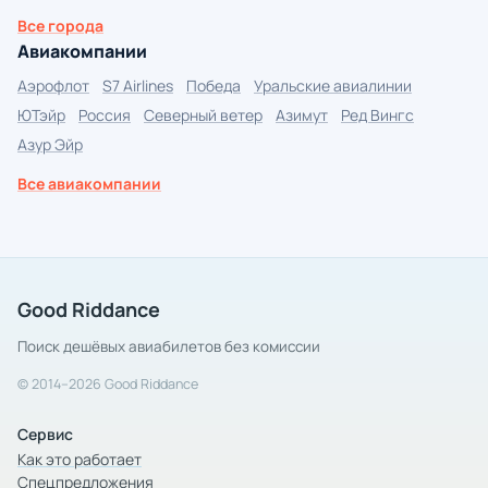
Все города
Авиакомпании
Аэрофлот
S7 Airlines
Победа
Уральские авиалинии
ЮТэйр
Россия
Северный ветер
Азимут
Ред Вингс
Азур Эйр
Все авиакомпании
Good Riddance
Поиск дешёвых авиабилетов без комиссии
© 2014–2026 Good Riddance
Сервис
Как это работает
Спецпредложения