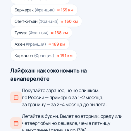
Бержерак
(Франция)
≈ 155 км
Сент-Этьен
(Франция)
≈ 160 км
Тулуза
(Франция)
≈ 168 км
Ажен
(Франция)
≈ 169 км
Каркасон
(Франция)
≈ 191 км
Лайфхак: как сэкономить на
авиаперелёте
Покупайте заранее, но не слишком:
по России — примерно за 1–2 месяца,
за границу — за 2–4 месяца до вылета.
Летайте в будни. Вылет во вторник, среду или
четверг обычно дешевле, чем в пятницу
и выходные (разница до 13%).