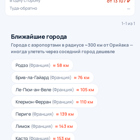
от 13 107 ₽
—
1–1 из 1
Ближайшие города
Города с аэропортами в радиусе ~300 км от Орийака —
иногда улететь через соседний город дешевле
Родэз
(Франция)
≈ 58 км
Брив-ла-Гайард
(Франция)
≈ 76 км
Ле-Пюи-ан-Веле
(Франция)
≈ 105 км
Клермон-Ферран
(Франция)
≈ 110 км
Периге
(Франция)
≈ 139 км
Лимож
(Франция)
≈ 143 км
Кастр
(Франция)
≈ 153 км