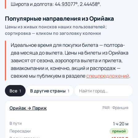
Широта и долгота: 44.93077°, 2.44458°.
Популярные направления из Орийака
Цены из живых поисков наших пользователей;
сортировка — кликом по заголовку колонки
Идеальное время для покупки билета — полтора-
два месяца до вылета. Цены на билеты из Орийака
зависят от сезона, аэропорта вылета и прилета,
авиакомпании и, конечно, акций и распродаж —
свежие мы публикуем в разделе
спецпредложений
.
Все
В другие страны
1
1
Орийак → Париж
PAR · Франция
1 ч 20 м
прямой