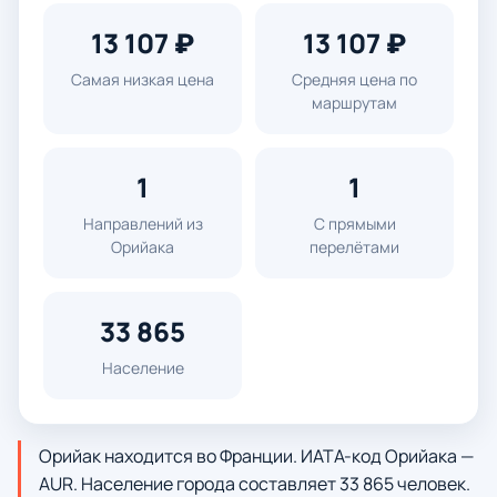
13 107 ₽
13 107 ₽
Самая низкая цена
Средняя цена по
маршрутам
1
1
Направлений из
С прямыми
Орийака
перелётами
33 865
Население
Орийак находится во Франции. ИАТА-код Орийака —
AUR. Население города составляет 33 865 человек.