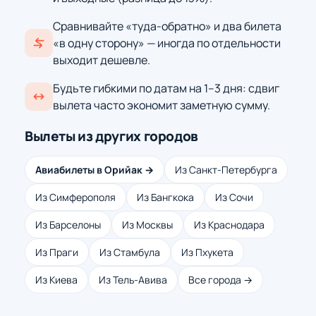
Сравнивайте «туда-обратно» и два билета
«в одну сторону» — иногда по отдельности
выходит дешевле.
Будьте гибкими по датам на 1–3 дня: сдвиг
вылета часто экономит заметную сумму.
Вылеты из других городов
Авиабилеты в Орийак →
Из Санкт-Петербурга
Из Симферополя
Из Бангкока
Из Сочи
Из Барселоны
Из Москвы
Из Краснодара
Из Праги
Из Стамбула
Из Пхукета
Из Киева
Из Тель-Авива
Все города →