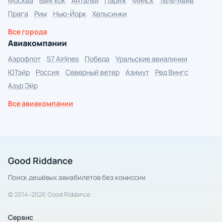
Москва
Бангкок
Анталья
Париж
Минск
Тель-Авив
Прага
Рим
Нью-Йорк
Хельсинки
Все города
Авиакомпании
Аэрофлот
S7 Airlines
Победа
Уральские авиалинии
ЮТэйр
Россия
Северный ветер
Азимут
Ред Вингс
Азур Эйр
Все авиакомпании
Good Riddance
Поиск дешёвых авиабилетов без комиссии
© 2014–2026 Good Riddance
Сервис