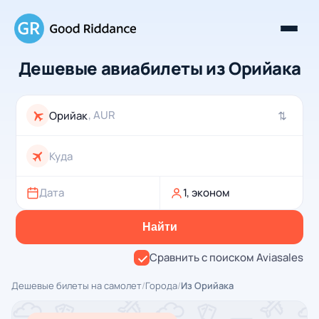
Дешевые авиабилеты из Орийака
, AUR
⇄
Дата
1, эконом
Найти
Сравнить с поиском Aviasales
Дешевые билеты на самолет
/
Города
/
Из Орийака