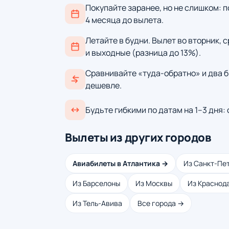
Покупайте заранее, но не слишком: п
4 месяца до вылета.
Летайте в будни. Вылет во вторник, 
и выходные (разница до 13%).
Сравнивайте «туда-обратно» и два б
дешевле.
Будьте гибкими по датам на 1–3 дня:
Вылеты из других городов
Авиабилеты в Атлантика →
Из Санкт-Пе
Из Барселоны
Из Москвы
Из Краснод
Из Тель-Авива
Все города →