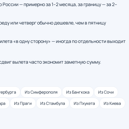
о России — примерно за 1–2 месяца, за границу — за 2–
среду или четверг обычно дешевле, чем в пятницу
илета «в одну сторону» — иногда по отдельности выходит
 сдвиг вылета часто экономит заметную сумму.
тербурга
Из Симферополя
Из Бангкока
Из Сочи
ара
Из Праги
Из Стамбула
Из Пхукета
Из Киева