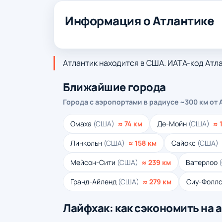
Информация о Атлантике
Атлантик находится в США. ИАТА-код Атлант
Ближайшие города
Города с аэропортами в радиусе ~300 км от 
Омаха
(США)
≈ 74 км
Де-Мойн
(США)
≈ 
Линкольн
(США)
≈ 158 км
Сайокс
(США)
Мейсон-Сити
(США)
≈ 239 км
Ватерлоо
Гранд-Айленд
(США)
≈ 279 км
Сиу-Фолл
Лайфхак: как сэкономить на 