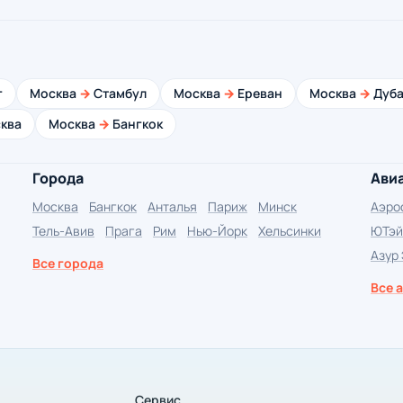
г
Москва
→
Стамбул
Москва
→
Ереван
Москва
→
Дуба
ква
Москва
→
Бангкок
Города
Ави
Москва
Бангкок
Анталья
Париж
Минск
Аэро
Тель-Авив
Прага
Рим
Нью-Йорк
Хельсинки
ЮТэй
Азур
Все города
Все 
Сервис