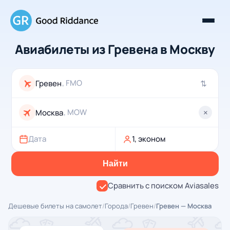
Авиабилеты из Гревена в Москву
, FMO
⇄
, MOW
×
Дата
1, эконом
Найти
Сравнить с поиском Aviasales
Дешевые билеты на самолет
/
Города
/
Гревен
/
Гревен — Москва