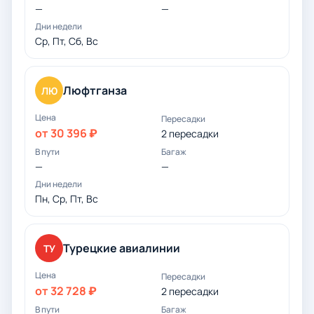
—
—
Ср, Пт, Сб, Вс
Люфтганза
ЛЮ
от 30 396 ₽
2 пересадки
—
—
Пн, Ср, Пт, Вс
Турецкие авиалинии
ТУ
от 32 728 ₽
2 пересадки