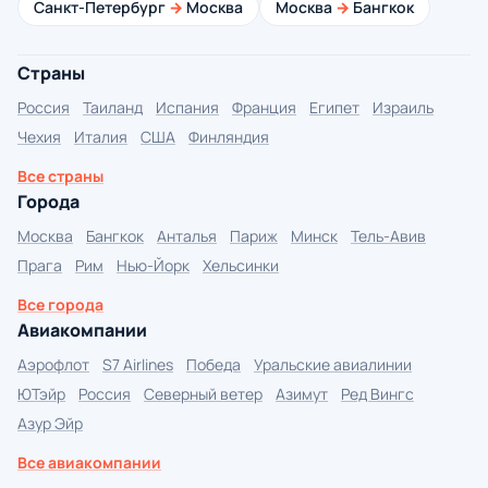
Санкт-Петербург
→
Москва
Москва
→
Бангкок
Страны
Россия
Таиланд
Испания
Франция
Египет
Израиль
Чехия
Италия
США
Финляндия
Все страны
Города
Москва
Бангкок
Анталья
Париж
Минск
Тель-Авив
Прага
Рим
Нью-Йорк
Хельсинки
Все города
Авиакомпании
Аэрофлот
S7 Airlines
Победа
Уральские авиалинии
ЮТэйр
Россия
Северный ветер
Азимут
Ред Вингс
Азур Эйр
Все авиакомпании