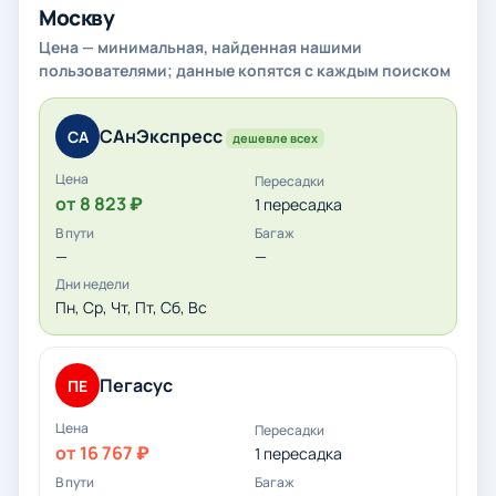
Москву
Цена — минимальная, найденная нашими
пользователями; данные копятся с каждым поиском
САнЭкспресс
СА
дешевле всех
от 8 823 ₽
1 пересадка
—
—
Пн, Ср, Чт, Пт, Сб, Вс
Пегасус
ПЕ
от 16 767 ₽
1 пересадка