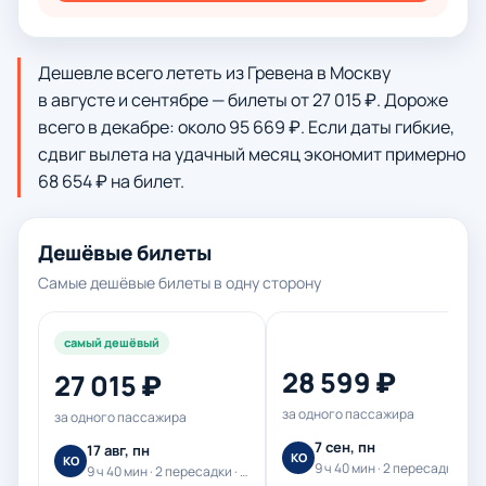
Дешевле всего лететь из Гревена в Москву
в августе и сентябре — билеты от 27 015 ₽. Дороже
всего в декабре: около 95 669 ₽. Если даты гибкие,
сдвиг вылета на удачный месяц экономит примерно
68 654 ₽ на билет.
Дешёвые билеты
Самые дешёвые билеты в одну сторону
самый дешёвый
28 599 ₽
27 015 ₽
за одного пассажира
за одного пассажира
7 сен, пн
17 авг, пн
КО
КО
9 ч 40 мин · 2 пересадки · Корендон Эйрлайнс
9 ч 40 мин · 2 пересадки · Корендон Эйрлайнс