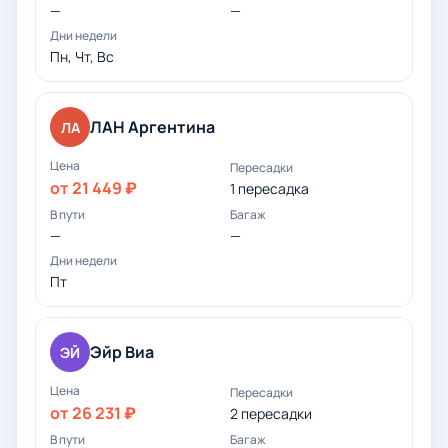
—
—
Пн, Чт, Вс
ЛАН Аргентина
ЛА
от 21 449 ₽
1 пересадка
—
—
Пт
Эйр Виа
ЭЙ
от 26 231 ₽
2 пересадки