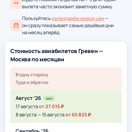
вылета часто экономит заметную сумму.
Пользуйтесь
календарём низких цен
—
он сразу показывает самые дешёвые дни
на месяц вперёд.
Стоимость авиабилетов Гревен —
Москва по месяцам
В одну сторону
Туда и обратно
Август ’26
мин
17 августа
от 27 015 ₽
8 августа — 15 августа
от 65 825 ₽
Сентябрь ’26