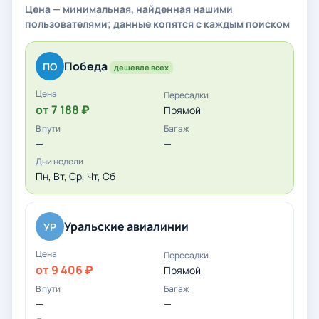
Цена — минимальная, найденная нашими
пользователями; данные копятся с каждым поиском
Победа
ПО
дешевле всех
от 7 188 ₽
Прямой
—
—
Пн, Вт, Ср, Чт, Сб
Уральские авиалинии
УР
от 9 406 ₽
Прямой
—
—