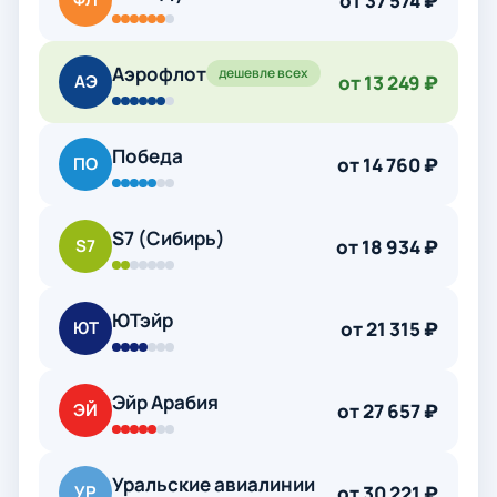
от 37 574 ₽
Аэрофлот
дешевле всех
от 13 249 ₽
АЭ
Победа
от 14 760 ₽
ПО
S7 (Сибирь)
от 18 934 ₽
S7
ЮТэйр
от 21 315 ₽
ЮТ
Эйр Арабия
от 27 657 ₽
ЭЙ
Уральские авиалинии
от 30 221 ₽
УР