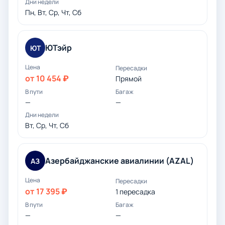
Пн, Вт, Ср, Чт, Сб
ЮТэйр
ЮТ
от 10 454 ₽
Прямой
—
—
Вт, Ср, Чт, Сб
Азербайджанские авиалинии (AZAL)
АЗ
от 17 395 ₽
1 пересадка
—
—