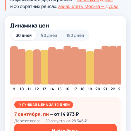
и об обратных рейсах:
авиабилеты Москва — Дубай
.
Динамика цен
30 дней
90 дней
180 дней
9
10
11
12
13
14
15
16
17
18
19
20
21
22
23
24
ЛУЧШАЯ ЦЕНА ЗА 30 ДНЕЙ
7 сентября, пн
— от 14 973 ₽
Дороже всего — 29 августа, от 28 346 ₽
Найти билет