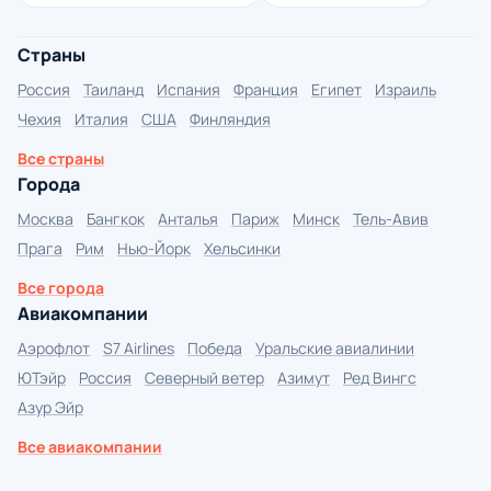
Страны
Россия
Таиланд
Испания
Франция
Египет
Израиль
Чехия
Италия
США
Финляндия
Все страны
Города
Москва
Бангкок
Анталья
Париж
Минск
Тель-Авив
Прага
Рим
Нью-Йорк
Хельсинки
Все города
Авиакомпании
Аэрофлот
S7 Airlines
Победа
Уральские авиалинии
ЮТэйр
Россия
Северный ветер
Азимут
Ред Вингс
Азур Эйр
Все авиакомпании