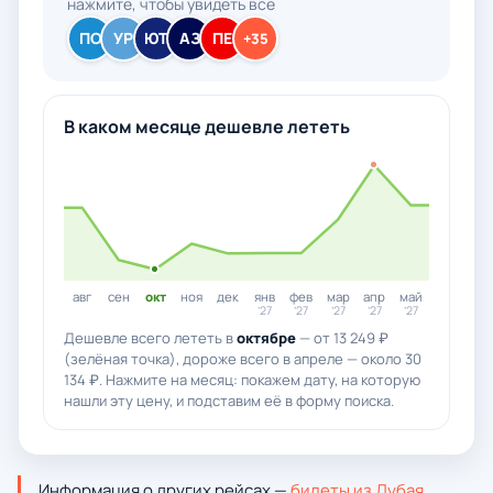
нажмите, чтобы увидеть все
ПО
УР
ЮТ
АЗ
ПЕ
+35
В каком месяце дешевле лететь
авг
сен
окт
ноя
дек
янв
фев
мар
апр
май
’27
’27
’27
’27
’27
Дешевле всего лететь в
октябре
— от 13 249 ₽
(зелёная точка), дороже всего в апреле — около 30
134 ₽. Нажмите на месяц: покажем дату, на которую
нашли эту цену, и подставим её в форму поиска.
Информация о других рейсах —
билеты из Дубая