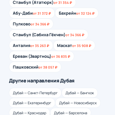
Стамбул (Ататюрк)
от 31 354 ₽
Абу-Даби
Бахрейн
от 31 372 ₽
от 32 124 ₽
Пулково
от 34 366 ₽
Стамбул (Сабиха Гёкчен)
от 34 366 ₽
Анталия
Маскат
от 35 263 ₽
от 35 908 ₽
Ереван (Звартноц)
от 36 835 ₽
Пашковский
от 38 057 ₽
Другие направления Дубая
Дубай — Санкт-Петербург
Дубай — Бангкок
Дубай — Екатеринбург
Дубай — Новосибирск
Дубай — Краснодар
Дубай — Барселона