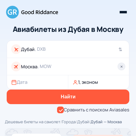
Авиабилеты из Дубая в Москву
, DXB
⇄
, MOW
×
Дата
1, эконом
Найти
Сравнить с поиском Aviasales
Дешевые билеты на самолет
/
Города
/
Дубай
/
Дубай — Москва