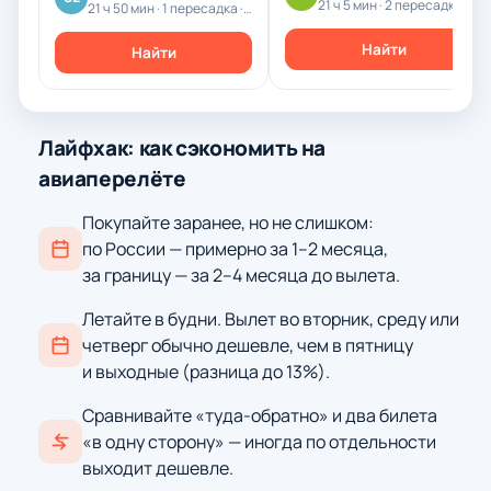
21 ч 5 мин · 2 пересадки · JQ
21 ч 50 мин · 1 пересадка · CZ
Найти
Найти
Лайфхак: как сэкономить на
авиаперелёте
Покупайте заранее, но не слишком:
по России — примерно за 1–2 месяца,
за границу — за 2–4 месяца до вылета.
Летайте в будни. Вылет во вторник, среду или
четверг обычно дешевле, чем в пятницу
и выходные (разница до 13%).
Сравнивайте «туда-обратно» и два билета
«в одну сторону» — иногда по отдельности
выходит дешевле.