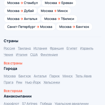
Москва
→
Стамбул
Москва
→
Ереван
Москва
→
Дубай
Москва
→
Минск
Москва
→
Анталья
Москва
→
Тбилиси
Санкт-Петербург
→
Москва
Москва
→
Бангкок
Страны
Россия
Таиланд
Испания
Франция
Египет
Израиль
Чехия
Италия
США
Финляндия
Все страны
Города
Москва
Бангкок
Анталья
Париж
Минск
Тель-Авив
Прага
Рим
Нью-Йорк
Хельсинки
Все города
Авиакомпании
Аэрофлот
S7 Airlines
Победа
Уральские авиалинии