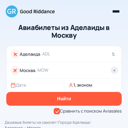
Авиабилеты из Аделаиды в
Москву
, ADL
⇄
, MOW
×
Дата
1, эконом
Найти
Сравнить с поиском Aviasales
Дешевые билеты на самолет
/
Города
/
Аделаида
/
Аделаида — Москва