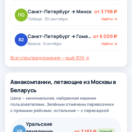
Санкт-Петербург → Минск
от 3 798 ₽
ПО
Победа · 30 сентября
Найти →
Санкт-Петербург → Гомель
от 6 009 ₽
B2
Belavia · 9 октября
Найти →
Все спецпредложения — ещё 309 →
Авиакомпании, летающие из Москвы в
Беларусь
Цена — минимальная, найденная нашими
пользователями. Зелёным отмечены перевозчики
с прямыми рейсами, остальные — с пересадкой
Уральские
авиалинии
УР
от 3 183 ₽
прямой