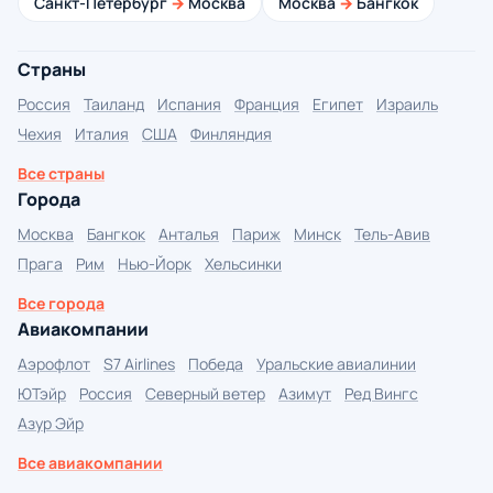
Санкт-Петербург
→
Москва
Москва
→
Бангкок
Страны
Россия
Таиланд
Испания
Франция
Египет
Израиль
Чехия
Италия
США
Финляндия
Все страны
Города
Москва
Бангкок
Анталья
Париж
Минск
Тель-Авив
Прага
Рим
Нью-Йорк
Хельсинки
Все города
Авиакомпании
Аэрофлот
S7 Airlines
Победа
Уральские авиалинии
ЮТэйр
Россия
Северный ветер
Азимут
Ред Вингс
Азур Эйр
Все авиакомпании