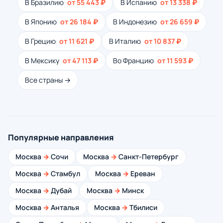
В Бразилию
от 55 443 ₽
В Испанию
от 13 338 ₽
В Японию
от 26 184 ₽
В Индонезию
от 26 659 ₽
В Грецию
от 11 621 ₽
В Италию
от 10 837 ₽
В Мексику
от 47 113 ₽
Во Францию
от 11 593 ₽
Все страны →
Популярные направления
Москва
→
Сочи
Москва
→
Санкт-Петербург
Москва
→
Стамбул
Москва
→
Ереван
Москва
→
Дубай
Москва
→
Минск
Москва
→
Анталья
Москва
→
Тбилиси